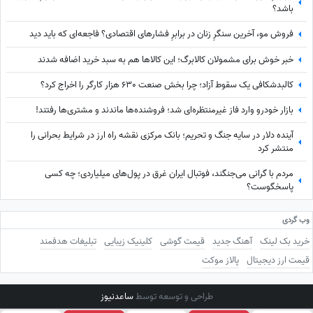
باشد؟
فروش مو، آخرین سنگرِ زنان در برابرِ فشارهای اقتصادی؟ فاجعه‌ای که باید دید
خبر خوش برای مشمولان کالابرگ؛ این کالاها هم به سبد خرید اضافه شدند
کالبدشکافی یک سقوط آزاد؛ چرا بخش صنعت 630 هزار کارگر را اخراج کرد؟
بازار خودرو وارد فاز غیرمنتظره‌ای شد؛ فروشنده‌ها ماندند و مشتری‌ها رفتند!
آینده دلار در سایه جنگ و تحریم؛ بانک مرکزی نقشه راه ارز در شرایط بحرانی را
منتشر کرد
مردم با گرانی می‌جنگند، فوتبال ایران غرق در پول‌های میلیاردی؛ چه کسی
پاسخگوست؟
وب گردی
خرید بک لینک
آهنگ جدید
قیمت گوشی
کلینیک زیبایی
تبلیغات هدفمند
قیمت ارز دیجیتال
پالاز موکت
طراحی و توسعه توسط
ساعدنیوز