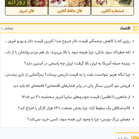
استخاره آنلاین
فال حافظ آنلاین
فال امروز
اقتصاد
بیشتر
روزی که با کاهش چشمگیر قیمت دلار شروع شد/ آخرین قیمت دلار و یورو امروز سه‌شنبه 30 تیر 1405
تله خطرناک سود بانکی؛ چرا هرچه سود را بالا می‌برند، باز هم مردم پولشان را از بانکها برمی‌دارند؟
زمزمه حمله آمریکا به ایران بالا گرفت؛ ایران چه پاسخی در آستین دارد؟
چرا تنگه هرمز نتوانست نفت را به قیمت تاریخی برساند؟ رمزگشایی از بازی پشت‌پرده پکن
فروش مو، آخرین سنگرِ زنان در برابرِ فشارهای اقتصادی؟ فاجعه‌ای که باید دید
از شاهین تا اطلس/ قیمت خودرو‌های سایپا امروز سه‌شنبه 30 تیر 1405
کالبدشکافی یک سقوط آزاد؛ چرا بخش صنعت 630 هزار کارگر را اخراج کرد؟
معمای بزرگ بورس؛ چرا با وجود این همه سود، کسی خرید نمی‌کند؟