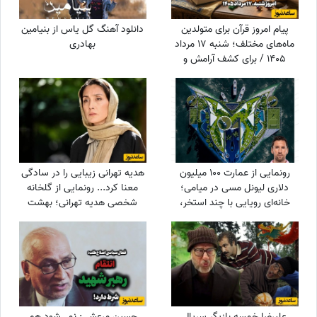
پیام امروز قرآن برای متولدین
دانلود آهنگ گل یاس از بنیامین
ماه‌های مختلف؛ شنبه 17 مرداد
بهادری
1405 / برای کشف آرامش و
خوشبختی به آغوش خدا برویم
رونمایی از عمارت 100 میلیون
هدیه تهرانی زیبایی را در سادگی
دلاری لیونل مسی در میامی؛
معنا کرد... رونمایی از گلخانه
خانه‌ای رویایی با چند استخر،
شخصی هدیه تهرانی؛ بهشت
سینمای خانگی و گاراژ بزرگ!
شمعدانی‌های رنگی خانم بازیگر
همه را شگفت‌زده کرد!
علیرضا خمسه بازیگر سریال
حسین مرعشی: نمی‌شود هم