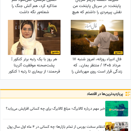
پایتخت: در سریال پایتخت من
مذاکره کرد، هم آتش جنگ را
نقش پیرمردی را داشتم که هیچ
شعله‌ور نگه داشت
دیالوگی نداشت! پنجعلی از طریق
نگاهش با مردم حرف می زد
فال انبیاء روزانه، امروز شنبه 17
هر روز با یک رتبه برتر کنکور |
مرداد 1405 / منتظر بمان… که
پشت‌صحنه موفقیت آترینا
زندگی قرار است روی مهربانش را
فرحمند؛ از بیماری تا رتبه 1 کنکور
به تو نشان دهد. خبرهای خوش،
تجربی
در راه‌اند
پربازدید‌ترین‌ها در اقتصاد
خبر مهم درباره کالابرگ؛ مبلغ کالابرگ برای چه کسانی افزایش می‌یابد؟
انتقام سخت بورس از تمام بازارها؛ چه کسانی در 4 ماه اول سال پول