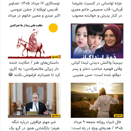
مژده لواسانی در کنسرت علیرضا
نوستالژی 17 مرداد 1405؛ تصاویر
قربانی؛ قاب صمیمی خانم مجری
قدیمی لورفته از جشن عروسی
در کنار پدرش و خواننده محبوب
اکبر عبدی و مصی خانوم در مرداد
1365
ببینید| واکنش دیدنی لیندا کیانی
داستان‌های طنز / حکایت خنده
وقتی فهمید صاحب دختر و پسر
دار زیرکی ملانصرالدین؛ یه کاری
دوقلو شده است؛ حس عجیبی
کرد تا عمردارند فراموش نکنند 😂
داشتم چون فهمیدم پسرم یه...
+ ویدئو
فال انبیاء روزانه جمعه 9 مرداد
خبر مهم عراقچی درباره تنگه
1405 / هدیه‌ای ویژه در راه است؛
هرمز؛ بازگشایی هنوز در گرو یک