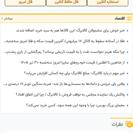
استخاره آنلاین
فال حافظ آنلاین
فال امروز
اقتصاد
بیشتر
خبر خوش برای مشمولان کالابرگ؛ این کالاها هم به سبد خرید اضافه شدند
طلا در آستانه سقوط به کانال 17 میلیونی/ آخرین قیمت سکه و طلا امروز سه‌شنبه 30 تیر 1405
چرا تنگه هرمز نتوانست نفت را به قیمت تاریخی برساند؟ رمزگشایی از بازی پشت‌پرده پکن
از شاهین تا اطلس/ قیمت خودرو‌های سایپا امروز سه‌شنبه 30 تیر 1405
خبر مهم درباره کالابرگ؛ مبلغ کالابرگ برای چه کسانی افزایش می‌یابد؟
وقتی پای عروس و دامادها به سمساری‌ها باز شد؛ ضربه سنگینِ تورم 111 درصدی به رویای خرید جهیزیه‌یِ نو
واکنش یک نماینده مجلس به توقف فروش با کالابرگ / چرا این اتفاق افتاد؟
معمای بزرگ بورس؛ چرا با وجود این همه سود، کسی خرید نمی‌کند؟
نظرات