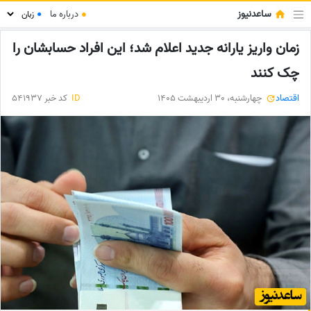
ساعدنیوز
●
درباره ما
●
زمان واریز یارانه جدید اعلام شد؛ این افراد حسابشان را
چک کنند
اقتصاد
چهارشنبه، 30 اردیبهشت 1405
ID
کد خبر 541937