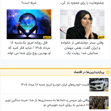
چشم‌هایت را برای معجزه باز کن،
شرط است!
دنیا پیامی دارد که قلبت را
خوشحال می‌کند
وقتی سحر دولتشاهی از خانواده
فال روزانه امروز یک‌شنبه 18
و ایران گفت، بغض مهمان
مرداد 1405 / شاید فکر کنید که
صدایش شد؛ روایت یک
او بهترین زوج برای شما می تواند
دلبستگی عمیق به وسعت یک
باشد، اما ...
خانه به نام ایران❤«همه
خانواده‌ام خارج هستند ولی...»
پربازدید‌ترین‌ها در اقتصاد
قیمت خودرو‌های ایران خودرو امروز شنبه 17 مرداد 1405
وقتی پای عروس و دامادها به سمساری‌ها باز شد؛ ضربه سنگینِ تورم
111 درصدی به رویای خرید جهیزیه‌یِ نو