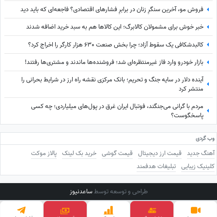
فروش مو، آخرین سنگرِ زنان در برابرِ فشارهای اقتصادی؟ فاجعه‌ای که باید دید
خبر خوش برای مشمولان کالابرگ؛ این کالاها هم به سبد خرید اضافه شدند
کالبدشکافی یک سقوط آزاد؛ چرا بخش صنعت 630 هزار کارگر را اخراج کرد؟
بازار خودرو وارد فاز غیرمنتظره‌ای شد؛ فروشنده‌ها ماندند و مشتری‌ها رفتند!
آینده دلار در سایه جنگ و تحریم؛ بانک مرکزی نقشه راه ارز در شرایط بحرانی را
منتشر کرد
مردم با گرانی می‌جنگند، فوتبال ایران غرق در پول‌های میلیاردی؛ چه کسی
پاسخگوست؟
وب گردی
آهنگ جدید
قیمت ارز دیجیتال
قیمت گوشی
خرید بک لینک
پالاز موکت
کلینیک زیبایی
تبلیغات هدفمند
طراحی و توسعه توسط
ساعدنیوز