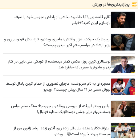
پربازدید‌ترین‌ها در ورزش
آقای قلعه‌نویی! آیا حاضرید بخشی از پاداش نجومی خود را صرف
بازسازی ایران کنید؟+فیلم
ببینید| یک حرکت، هزار واکنش؛ ماجرای ویدئوی تازه عادل فردوسی‌پور و
وزیر ارشاد در مراسم ختم اکبر عبدی چیست؟
نوستالژی ترینِ روز؛ عکس کمتر دیده‌شده از کودکی علی دایی در کنار
پدر و مادرش؛ سفری که خاطره شد
معجزه‌ای به نام سرنوشت؛ ماجرای تصویری از حمام کردن یامال توسط
لیونل مسی در 19 سال پیش چیست؟+ویدیو
اولین ویدئو لورفته از عروسی رونالدو و جورجینا؛ سنگ تمام عباس
جمشیدی‌فر برای جشن نوستالژیک ستاره فوتبال!
اعتراف تکان‌دهنده علی قلی‌زاده روی آنتن زنده: رباط زانوی من از
«جسد» پیوند خورده است😮 + ویدئو