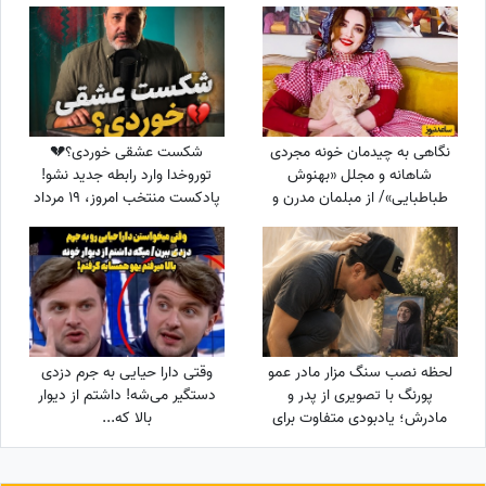
که ...
انقلاب در یورش شبانه به منزل
رهبری
نگاهی به چیدمان خونه مجردی
شکست عشقی خوردی؟💔
شاهانه و مجلل «بهنوش
توروخدا وارد رابطه جدید نشو!
طباطبایی»/ از مبلمان مدرن و
پادکست منتخب امروز، 19 مرداد
دکوری‌های هنری و قدیمی تا
1405؛ امیرمحمدزند پیغام مهمی
بالکن چشم‌نواز و پت خونگی
برات داره
لحظه نصب سنگ مزار مادر عمو
وقتی دارا حیایی به جرم دزدی
پورنگ با تصویری از پدر و
دستگیر می‌شه! داشتم از دیوار
مادرش؛ یادبودی متفاوت برای
بالا که...
ننه‌نقلی