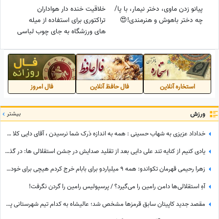
پیانو زدن ماوی، دختر نیمار، با پا/
خلاقیت خنده دار هواداران
چه دختر باهوش و هنرمندی!😍
تراکتوری برای استفاده از میله
های ورزشگاه به جای چوب لباسی
جنجالی شد/ آخه این دیگه چه
کاریه؟+فیلم
استخاره آنلاین
فال حافظ آنلاین
فال امروز
ورزش
بیشتر
خداداد عزیزی به شهاب حسینی : همه به اندازه دَرک شما نرسیدن ، آقای دایی کلا 2 تا پاس در طول بازی فوتبالش داد اونم پشت به دروازه بود از پاش در رفت
یادی کنیم از کنایه تند علی دایی بعد از تقلید صدایش در جشن استقلالی ها: در گذشته پادشاهان دلقک‌هایی داشتند که وظیفه‌شان تقلید صدا و خنداندن مردم بود+عکس
زهرا رحیمی قهرمان تکواندو: همه 9 میلیاردو برای بابام خرج کردم هیچی برای خودم نگه نداشتم ؛ ضربه فیلیپینی و آپ دولیو رو دوست دارم
آهِ استقلالی‌ها دامن رامین را می‌گیرد؟ / پرسپولیس رامین را گردن نگرفت!
مقصد جدید کاپیتان سابق قرمزها مشخص شد؛ عالیشاه به کدام تیم شهرستانی پیوست؟