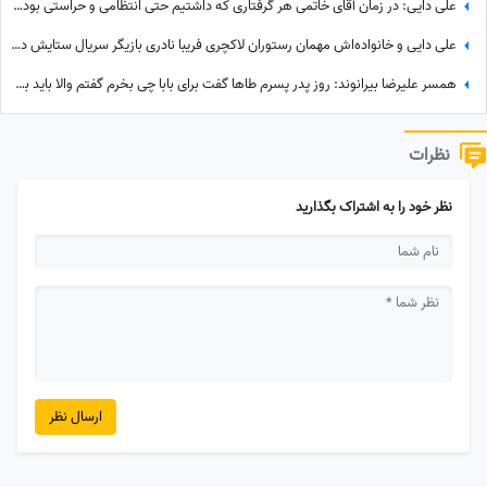
علی دایی: در زمان آقای خاتمی هر گرفتاری‌ که داشتیم حتی انتظامی و حراستی بود، ایشان به راحتی حل می‌کردند درباره پاداش هم به تمام قولشان عمل کردند و...
علی دایی و خانواده‌اش مهمان رستوران لاکچری فریبا نادری بازیگر سریال ستایش در تهران/ عروس حشمت فردوس: قدم روی چشم ما گذاشتید
همسر علیرضا بیرانوند: روز پدر پسرم طاها گفت برای بابا چی بخرم گفتم والا باید برای من بخری هم پدرم هم مادر/ به افتخار شیرزن های ایرانی👌+فیلم
نظرات
نظر خود را به اشتراک بگذارید
ارسال نظر