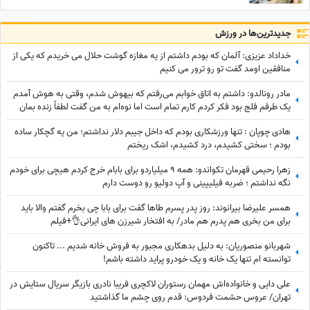
جدید‌ترین‌ها در ورزش
خداداد عزیزی: آلمان که بودم داشتم از یه مغازه گوشت حلال می خریدم که یکی از
منافقین اومد گفت تو رو ترور می کنیم
مادر رونالدو: داشتم به اتاق خوابم می‌رفتم که بیهوش شدم، وقتی به هوش آمدم
یک طرفم فلج بود فکر کردم کارم تمام است اما نوه‌ام به من گفت لطفاً زنده بمان
و...
هادی چوپان : تنها ورزشکاری بودم که داخل جیبم دلار نداشتم؛ من یه گچکار ساده
بودم ؛ سختی کشیدم، درد کشیدم، اشک ریختم
زهرا رحیمی قهرمان تکواندو: همه 9 میلیاردو برای بابام خرج کردم هیچی برای خودم
نگه نداشتم ؛ ضربه فیلیپینی و آپ دولیو رو دوست دارم
همسر علیرضا بیرانوند: روز پدر پسرم طاها گفت برای بابا چی بخرم گفتم والا باید
برای من بخری هم پدرم هم مادر/ به افتخار شیرزن های ایرانی👌+فیلم
شهربانو منصوریان: به دلیل بدهکاری مجبور به فروش خانه شدیم ... تاکنون
توانسته ام تنها یک خانه و یک خودرو پراید داشته باشم!
علی دایی و خانواده‌اش مهمان رستوران لاکچری فریبا نادری بازیگر سریال ستایش در
تهران/ عروس حشمت فردوس: قدم روی چشم ما گذاشتید