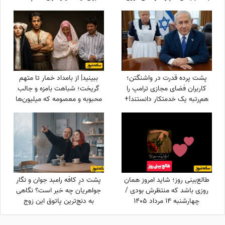
اما ...
پشت پرده قدرت در واشنگتن؛
ببینید| از بامداد خمار تا متهم
کاربران فضای مجازی ترامپ را
گریخت؛ شباهت بامزه و جالب
هم‌رتبه یک خدمتکار دانستند!+
محبوبه و معصومه که میلیون‌ها
عکس
بار دیده شد
طالع‌بینی روز؛ شاید امروز همان
پشت درِ کافه رامبد جوان و نگار
روزی باشد که منتظرش بودی /
جواهریان چه خبر است؟ نگاهی
چهارشنبه 14 مرداد 1405
به دنج‌ترین پاتوق این زوج
هنرمند؛ دکوراسیون مینیمال،
عطر کروسان و طعم دلپذیر