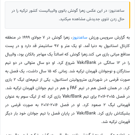
ساعدنیوز: در این عکس زهرا گونش بانوی والیبالیست کشور ترکیه را در
حال زدن تتوی جدیدش مشاهده میکنید.
به گزارش سرویس ورزش
ساعدنیوز
، زهرا گونش در 7 جولای 1999 در منطقه
کارتال استانبول به دنیا آمد. او یک متر و 97 سانتیمتر قد دارد و در پست
مدافع میانی بازی می‌ کند.زهرا گونش که اصالتاً یک مهاجر بالکان بود، والیبال
را در 12 سالگی در VakıfBank شروع کرد. او دو سال متوالی در دو تیم
ستارگان و نوجوانان قهرمان ترکیه شد. زمانی که 15 سال داشت، یک فصل به
صورت قرضی در شهرداری متروپولیتن استانبول، یکی از تیم‌های لیگ 2 بازی
کرد. در همان فصل هم در تیم PAF و هم در تیم جوانان قهرمان ترکیه شد.
در فصل 2015-2016 برای تیم VakıfBank بازی کرد که از لیگ سوم به عنوان
قهرمانی لیگ 2 صعود کرد. او در فصل 2016-2017 به صورت قرضی در
بشیکتاش بازی کرد. VakıfBank در پایان فصل با تیم جوانان خود بار دیگر
قهرمان ترکیه شد.