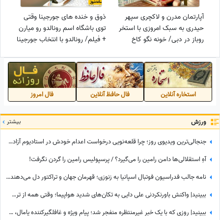
آپارتمان مدرن و لاکچری سپهر
ذوق و خنده های جورجینا وقتی
حیدری به سبک امروزی با استخر
توی باشگاه اسم رونالدو رو میارن
روباز در دبی/ خونه نگو کاخ
+ فیلم/ رونالدو با انتخاب جورجینا
بگو+عکس
زندگی رو 10 هیچ برده
استخاره آنلاین
فال حافظ آنلاین
فال امروز
ورزش
بیشتر
جنجالی‌ترین ویدیوی روز؛ چرا قلعه‌نویی درخواست اعدام خودش در استادیوم آزادی رو کرد؟
آهِ استقلالی‌ها دامن رامین را می‌گیرد؟ / پرسپولیس رامین را گردن نگرفت!
نامه جالب فدراسیون فوتبال اسپانیا به زنوزی؛ قهرمان جهان و تراکتور دل می‌دهند و قلوه می‌گیرند!
ببینید| واکنش باورنکردنی علی دایی به تکان‌های شدید هواپیما؛ وقتی همه از ترس رنگشان پریده بود اما آقای فوتبالیست...
ببینید| روزی که با یک خبر غیرمنتظره منفجر شد؛ پیام ویژه و غافلگیرکننده یامال، ستاره تیم اسپانیا برای دختر 28 ساله داور صداتو چه بود؟