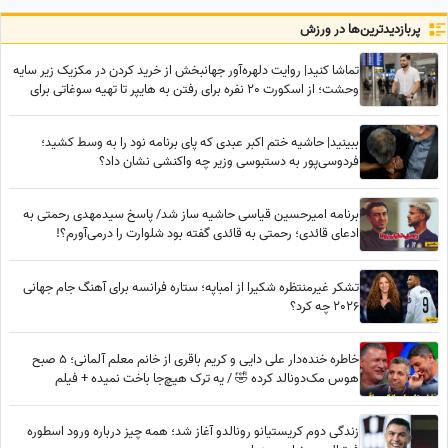
چیزکیک سن‌سباستین
پربازدید‌ترین‌ها در ورزش
تماشا کنید| روایت دلهره‌آور جهانبخش از خرید کردن در مکزیک زیر سایه
وحشت؛ از اسکورت 20 نفره برای رفتن به هایپر تا تهیه سوغاتی برای
خواهر و مادرش از کشوری دیگر
ببینید| حاشیه ختم اکبر عبدی که پای برنامه نود را به وسط کشید؛
فردوسی‌پور به دستبوسی وزیر چه واکنشی نشان داد؟
برنامه امیرحسین قیاسی حاشیه ساز شد/ پاسخ سیدمهدی رحمتی به
ادعای قائدی؛ رحمتی به قائدی گفته بود شلوارت را درمی‌آورم؟!
تشکر غیرمنتظره شکیرا از امباپه؛ ستاره فرانسه برای آهنگ جام جهانی
2026 چه کرد؟
خاطره خنده‌دار علی دایی و کریم باقری از خانم معلم آلمانی؛ 5 صبح
هوس مک‌دونالد کرده 🤣 / یه ترک هیچ‌جا باخت نمیده + فیلم
زندگی دوم کریستیانو رونالدو آغاز شد؛ همه چیز درباره ورود اسطوره