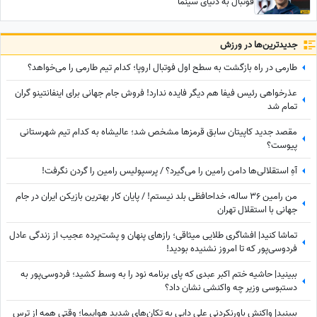
فوتبال به دنیای سینما
جدید‌ترین‌ها در ورزش
طارمی در راه بازگشت به سطح اول فوتبال اروپا؛ کدام تیم طارمی را می‌خواهد؟
عذرخواهی رئیس فیفا هم دیگر فایده ندارد! فروش جام جهانی برای اینفانتینو گران
تمام شد
مقصد جدید کاپیتان سابق قرمزها مشخص شد؛ عالیشاه به کدام تیم شهرستانی
پیوست؟
آهِ استقلالی‌ها دامن رامین را می‌گیرد؟ / پرسپولیس رامین را گردن نگرفت!
من رامین 36 ساله، خداحافظی بلد نیستم! / پایان کار بهترین بازیکن ایران در جام
جهانی با استقلال تهران
تماشا کنید| افشاگری طلایی میثاقی؛ رازهای پنهان و پشت‌پرده عجیب از زندگی عادل
فردوسی‌پور که تا امروز نشنیده بودید!
ببینید| حاشیه ختم اکبر عبدی که پای برنامه نود را به وسط کشید؛ فردوسی‌پور به
دستبوسی وزیر چه واکنشی نشان داد؟
ببینید| واکنش باورنکردنی علی دایی به تکان‌های شدید هواپیما؛ وقتی همه از ترس