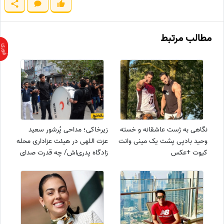
مطالب مرتبط
نگاهی به ژست عاشقانه و خسته
زیرخاکی؛ مداحی پُرشور سعید
وحید بادپی پشت یک مینی وانت
عزت اللهی در هیئت عزاداری محله
کیوت +عکس
زادگاه پدری‌اش/ چه قدرت صدای
محشری داره+فیلم