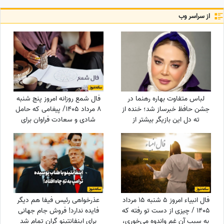
از سراسر وب
لباس متفاوت بهاره رهنما در
فال شمع روزانه امروز پنج شنبه
جشن حافظ خبرساز شد؛ خنده از
8 مرداد 1405/ پیغامی که حامل
ته دل این بازیگر بیشتر از
شادی و سعادت فراوان برای
استایلش دیده شد
شماست ، به شما خواهد رسید
فال انبیاء امروز 5 شنبه 15 مرداد
عذرخواهی رئیس فیفا هم دیگر
1405 / چیزی از دست تو رفته که
فایده ندارد! فروش جام جهانی
به سبب آن غم واندوه می‌خوری،
برای اینفانتینو گران تمام شد