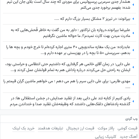
هشدار جدی سرمربی پرسپولیس برای موردی که چند سال است بلای جان این تیم
شده: بفهمم برخورد جدی می‌کنم
بیرانوند: در تبریز 2 مشکل بسیار بزرگ دارم که ....
علیرضا بیرانوند،دروازه بان تراکتور : داور به من گفت به خاطر فُحش‌هایی که به
مادرت میدن بهت کارت نمیدم!/ ما حواله ماشین نگرفتیم
عابدزاده: من یک مغازه ساندویچی 40 متری اجاره کرده‌ام تا خرج خودم و بچه ها را
بدهم، سرپرستی 50 تا بچه را در بهزیستی بر عهده دارم و...
علی دایی: در زمان آقای خاتمی هر گرفتاری‌ که داشتیم حتی انتظامی و حراستی بود،
ایشان به راحتی حل می‌کردند درباره پاداش هم به تمام قولشان عمل کردند و...
مهدی طارمی: برای علی دایی سرم را هم می دهم ؛ می خواهم ماشین گران قیمتم را
....
یادی کنیم از کنایه تند علی دایی بعد از تقلید صدایش در جشن استقلالی ها: در
گذشته پادشاهان دلقک‌هایی داشتند که وظیفه‌شان تقلید صدا و خنداندن مردم
بود+عکس
وب گردی
قیمت گوشی
پالاز موکت
قیمت ارز دیجیتال
تبلیغات هدفمند
خرید بک لینک
آهنگ جدید
کلینیک زیبایی