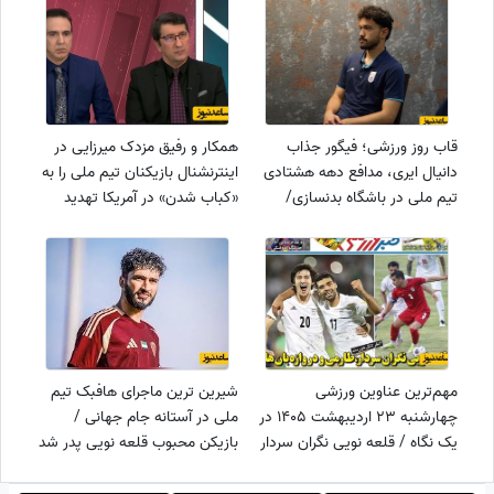
قاب روز ورزشی؛ فیگور جذاب
همکار و رفیق مزدک میرزایی در
دانیال ایری، مدافع دهه هشتادی
اینترنشنال بازیکنان تیم ملی را به
تیم ملی در باشگاه بدنسازی/
«کباب شدن» در آمریکا تهدید
ایشون قراره جام جهانی بترکونه😍
کرد!+فیلم
+عکس
مهم‌ترین عناوین ورزشی
شیرین ترین ماجرای هافبک تیم
چهارشنبه 23 اردیبهشت 1405 در
ملی در آستانه جام جهانی /
یک نگاه / قلعه نویی نگران سردار
بازیکن محبوب قلعه نویی پدر شد
، طارمی ودروازه بان ها
👨‍👦