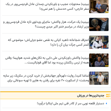
ببینید| محتویات عجیب و باورنکردنی چمدان عادل فردوسی‌پور در یک
سفر خارجی؛ کسی حدسش را هم نمی‌زد!
ببینید| یک حرکت، هزار واکنش؛ ماجرای ویدئوی تازه عادل فردوسی‌پور و
وزیر ارشاد در مراسم ختم اکبر عبدی چیست؟
اعتراف شجاعانه ناهید کیانی به نقص عضو جزئی‌اش؛ موضوعی که
کمتر کسی جرأت بیان آن را دارد!
ببینید| واکنش باورنکردنی علی دایی به تکان‌های شدید هواپیما؛ وقتی
همه از ترس رنگشان پریده بود اما آقای فوتبالیست...
تماشا کنید| روایت دلهره‌آور جهانبخش از خرید کردن در مکزیک زیر سایه
وحشت؛ از اسکورت 20 نفره برای رفتن به هایپر تا تهیه سوغاتی برای
خواهر و مادرش از کشوری دیگر
جدید‌ترین‌ها در ورزش
دستیار قلعه نویی سر از کادر فنی تیم ملی ایتالیا درآورد!