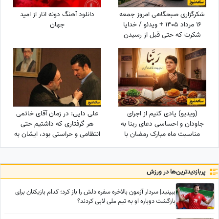
شکرگزاری صبحگاهی امروز جمعه
دانلود آهنگ دونه انار از امید
16 مرداد 1405 + ویدئو / خدایا
جهان
شکرت که حتی قبل از رسیدن
آرزوهایم، آرامشِ ایمان به اجابت
را در دلم قرار دادی
(ویدیو) یادی کنیم از اجرای
علی دایی: در زمان آقای خاتمی
جاودان و احساسی دعای ربنا به
هر گرفتاری‌ که داشتیم حتی
مناسبت ماه مبارک رمضان با
انتظامی و حراستی بود، ایشان به
صدای خسرو آواز ایران استاد
راحتی حل می‌کردند درباره پاداش
شجریان
هم به تمام قولشان عمل کردند
و...
پربازدید‌ترین‌ها در ورزش
ببینید| سردار آزمون بالاخره سفره دلش را باز کرد؛ کدام بازیکنان برای
بازگشت دوباره او به تیم ملی لابی کردند؟