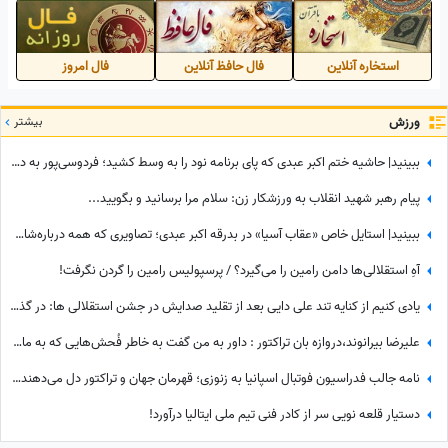
استخاره آنلاین
فال حافظ آنلاین
فال امروز
ورزش
بیشتر
ببینید| حاشیه ختم اکبر عبدی که پای برنامه نود را به وسط کشید؛ فردوسی‌پور به دستبوسی وزیر چه واکنشی نشان داد؟
پیام رهبر شهید انقلاب به ورزشکار زن: سلام مرا برسانید و بگویید...
ببینید| استایل خاص «عقاب آسیا» در بدرقه اکبر عبدی؛ تصاویری که همه درباره‌شان صحبت می‌کنند
آهِ استقلالی‌ها دامن رامین را می‌گیرد؟ / پرسپولیس رامین را گردن نگرفت!
یادی کنیم از کنایه تند علی دایی بعد از تقلید صدایش در جشن استقلالی ها: در گذشته پادشاهان دلقک‌هایی داشتند که وظیفه‌شان تقلید صدا و خنداندن مردم بود+عکس
علیرضا بیرانوند،دروازه بان تراکتور : داور به من گفت به خاطر فُحش‌هایی که به مادرت میدن بهت کارت نمیدم!/ ما حواله ماشین نگرفتیم
نامه جالب فدراسیون فوتبال اسپانیا به زنوزی؛ قهرمان جهان و تراکتور دل می‌دهند و قلوه می‌گیرند!
دستیار قلعه نویی سر از کادر فنی تیم ملی ایتالیا درآورد!