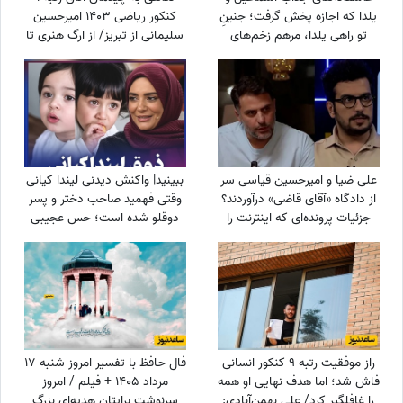
یلدا که اجازه پخش گرفت؛ جنینِ
کنکور ریاضی 1403 امیرحسین
تو راهی یلدا، مرهم زخم‌های
سلیمانی از تبریز/ از ارگ هنری تا
سینا مهراد شد!
نشد یک ریاضیدان، ماشین
حساب ساده
علی ضیا و امیرحسین قیاسی سر
ببینید| واکنش دیدنی لیندا کیانی
از دادگاه «آقای قاضی» درآوردند؟
وقتی فهمید صاحب دختر و پسر
جزئیات پرونده‌ای که اینترنت را
دوقلو شده است؛ حس عجیبی
ترکاند!
داشتم چون فهمیدم پسرم یه...
راز موفقیت رتبه 9 کنکور انسانی
فال حافظ با تفسیر امروز شنبه 17
فاش شد؛ اما هدف نهایی او همه
مرداد 1405 + فیلم / امروز
را غافلگیر کرد/ علی بهمن‌آبادی:
سرنوشت برایتان هدیه‌ای بزرگ