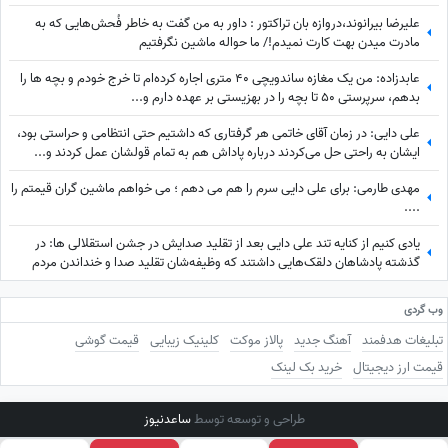
علیرضا بیرانوند،دروازه بان تراکتور : داور به من گفت به خاطر فُحش‌هایی که به
مادرت میدن بهت کارت نمیدم!/ ما حواله ماشین نگرفتیم
عابدزاده: من یک مغازه ساندویچی 40 متری اجاره کرده‌ام تا خرج خودم و بچه ها را
بدهم، سرپرستی 50 تا بچه را در بهزیستی بر عهده دارم و...
علی دایی: در زمان آقای خاتمی هر گرفتاری‌ که داشتیم حتی انتظامی و حراستی بود،
ایشان به راحتی حل می‌کردند درباره پاداش هم به تمام قولشان عمل کردند و...
مهدی طارمی: برای علی دایی سرم را هم می دهم ؛ می خواهم ماشین گران قیمتم را
....
یادی کنیم از کنایه تند علی دایی بعد از تقلید صدایش در جشن استقلالی ها: در
گذشته پادشاهان دلقک‌هایی داشتند که وظیفه‌شان تقلید صدا و خنداندن مردم
بود+عکس
وب گردی
تبلیغات هدفمند
آهنگ جدید
پالاز موکت
کلینیک زیبایی
قیمت گوشی
قیمت ارز دیجیتال
خرید بک لینک
طراحی و توسعه توسط
ساعدنیوز