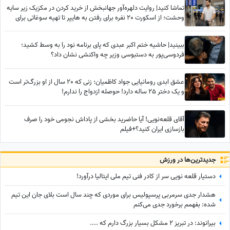
تماشا کنید| روایت دلهره‌آور جهانبخش از خرید کردن در مکزیک زیر سایه
وحشت؛ از اسکورت 20 نفره برای رفتن به هایپر تا تهیه سوغاتی برای
خواهر و مادرش از کشوری دیگر
ببینید| حاشیه ختم اکبر عبدی که پای برنامه نود را به وسط کشید؛
فردوسی‌پور به دستبوسی وزیر چه واکنشی نشان داد؟
عشق ابدی رومانیایی جواد کاظمیان؛ زنی که 20 سال از او بزرگ‌تر است
و یک دختر 25 ساله دارد! حوصله ازدواج را ندارم!
آقای قلعه‌نویی! آیا حاضرید بخشی از پاداش نجومی خود را صرف
بازسازی ایران کنید؟+فیلم
جدید‌ترین‌ها در ورزش
دستیار قلعه نویی سر از کادر فنی تیم ملی ایتالیا درآورد!
هشدار جدی سرمربی پرسپولیس برای موردی که چند سال است بلای جان این تیم
شده: بفهمم برخورد جدی می‌کنم
بیرانوند: در تبریز 2 مشکل بسیار بزرگ دارم که ....