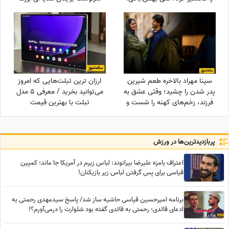
می‌خواهم جانم را ...
کنار گذاشته؛ شادی و موفقیت
خیلی زود درِ خانه‌تان را می‌زنند!
سینا مهراد بالاخره طعم شیرین
ارزان ترین تبلت‌هایی که امروز
پدر شدن را چشید؛ وقتی عشق به
می‌توانید بخرید / معرفی 5 مدل
فرزند، زخم‌های کهنه را شست و
تبلت با بهترین قیمت
در نهایت همان چیزی نصیبش
شد که مردها از زندگی
می‌خواهند!
پربازدید‌ترین‌ها در ورزش
اعتراف بامزه علیرضا بیرانوند: لباس زیرم در آمریکا جا ماند؛ کمپین
قیاسی برای پس گرفتن لباس‌ زیر بازیکنان!
برنامه امیرحسین قیاسی حاشیه ساز شد/ پاسخ سیدمهدی رحمتی به
ادعای قائدی؛ رحمتی به قائدی گفته بود شلوارت را درمی‌آورم؟!