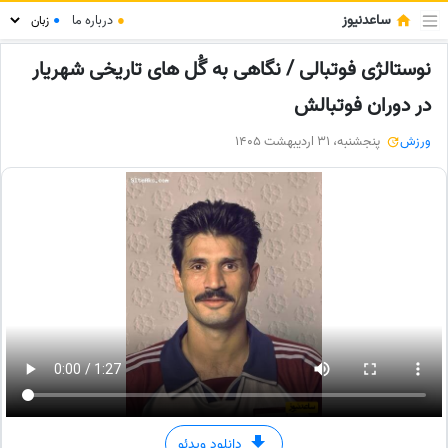
ساعدنیوز
●
درباره ما
●
نوستالژی فوتبالی / نگاهی به گُل های تاریخی شهریار
در دوران فوتبالش
ورزش
پنجشنبه، 31 اردیبهشت 1405
دانلود ویدئو