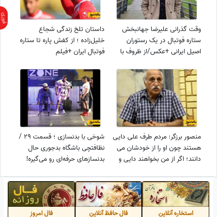
وقت گذرانی علیرضا جهانبخش
داستان تلخ زندگی شجاع
ستاره فوتبال در یک رستوران
خلیل‌زاده ؛ از کفش پاره تا ستاره
اصیل ایرانی +عکس/از ظروف با
فوتبال ایران +فیلم
طرح ایرانی تا فضای سنتی با میز و
صندلی چوبی
منصور برزگر: مردم طرف علی دایی
شوخی با بدنسازی ؛ قسمت 29 /
هستند چون او را از خودشان می
نظافتچی باشگاه بدجوری حال
دانند؛ اگر از من بخواهند دایی و
بدنسازهای حرفه‌ای رو می‌گیره!
دبیر را آشتی می دهم
استخاره آنلاین
فال حافظ آنلاین
فال امروز