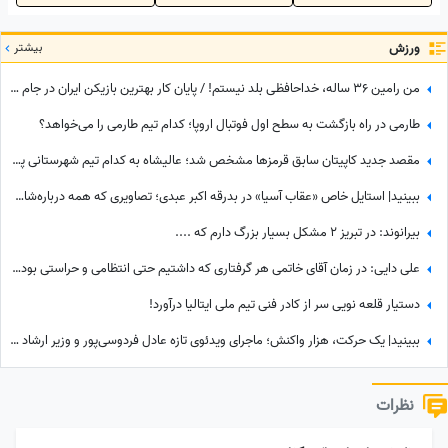
ورزش
بیشتر
من رامین 36 ساله، خداحافظی بلد نیستم! / پایان کار بهترین بازیکن ایران در جام جهانی با استقلال تهران
طارمی در راه بازگشت به سطح اول فوتبال اروپا؛ کدام تیم طارمی را می‌خواهد؟
مقصد جدید کاپیتان سابق قرمزها مشخص شد؛ عالیشاه به کدام تیم شهرستانی پیوست؟
ببینید| استایل خاص «عقاب آسیا» در بدرقه اکبر عبدی؛ تصاویری که همه درباره‌شان صحبت می‌کنند
بیرانوند: در تبریز 2 مشکل بسیار بزرگ دارم که ....
علی دایی: در زمان آقای خاتمی هر گرفتاری‌ که داشتیم حتی انتظامی و حراستی بود، ایشان به راحتی حل می‌کردند درباره پاداش هم به تمام قولشان عمل کردند و...
دستیار قلعه نویی سر از کادر فنی تیم ملی ایتالیا درآورد!
ببینید| یک حرکت، هزار واکنش؛ ماجرای ویدئوی تازه عادل فردوسی‌پور و وزیر ارشاد در مراسم ختم اکبر عبدی چیست؟
نظرات