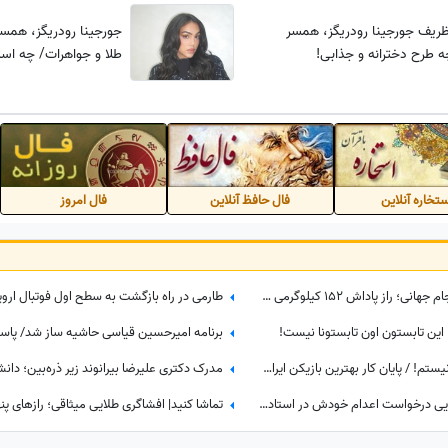
ریف جورجینا رودریگز، همسر
جورجینا رودریگز، همسر
چه طرح دخترانه و جذابی!
طلا و جواهرات/ چه اس
تخاره آنلاین
فال حافظ آنلاین
فال امروز
ببینید| شوکه‌کننده‌ترین جایزه تاریخ جام جهانی؛ راز پاداش 152 کیلوگرمی برای بازیکنان اسپانیا چیست؟
: این تابستون اون تابستونا نیست!
من رامین 36 ساله، خداحافظی بلد نیستم! / پایان کار بهترین بازیکن ایران در جام جهانی با استقلال تهران
مدرک دکتری علیرضا بیرانوند زیر ذره‌بین؛ دانش
جنجالی‌ترین ویدیوی روز؛ چرا قلعه‌نویی درخواست اعدام خودش در استادیوم آزادی رو کرد؟