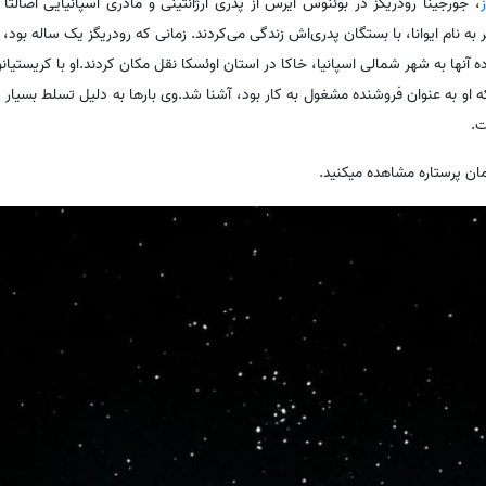
، جورجینا رودریگز در بوئنوس آیرس از پدری آرژانتینی و مادری اسپانیایی اصالتاً 
تر به نام ایوانا، با بستگان پدری‌اش زندگی می‌کردند. زمانی که رودریگز یک ساله ب
اده آنها به شهر شمالی اسپانیا، خاکا در استان اوئسکا نقل مکان کردند.او با کریستیان
 او به عنوان فروشنده مشغول به کار بود، آشنا شد.وی بارها به دلیل تسلط بسیار ک
ت.
مان پرستاره مشاهده میکنید.