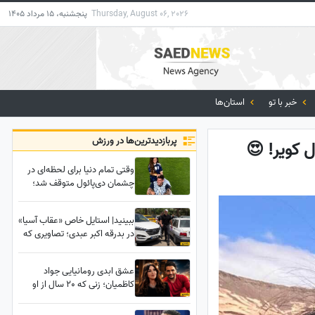
Thursday, August 06, 2026
پنجشنبه، 15 مرداد 1405
خبر با تو
استان‌ها
پربازدید‌ترین‌ها در ورزش
ل کویر! 😍
وقتی تمام دنیا برای لحظه‌ای در
چشمان دی‌پائول متوقف شد؛
جایی که یک جنگجوی خسته،
فقط پدربود +فیلم
ببینید| استایل خاص «عقاب آسیا»
در بدرقه اکبر عبدی؛ تصاویری که
همه درباره‌شان صحبت می‌کنند
عشق ابدی رومانیایی جواد
کاظمیان؛ زنی که 20 سال از او
بزرگ‌تر است و یک دختر 25 ساله
دارد! حوصله ازدواج را ندارم!