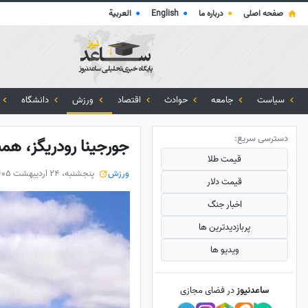
صفحه اصلی
●
درباره ما
●
English
●
العربية
سیاست
جامعه
حوادث
اقتصاد
ورزش
دانشگاه
دسترسی سریع:
جورجینا رودریگز، همسر
قیمت طلا
ورزش
پنجشنبه، 24 اردیبهشت 1405
قیمت دلار
اخبار جنگ
پربازدید‌ترین ها
ویدیو ها
ساعدنیوز
در فضای مجازی