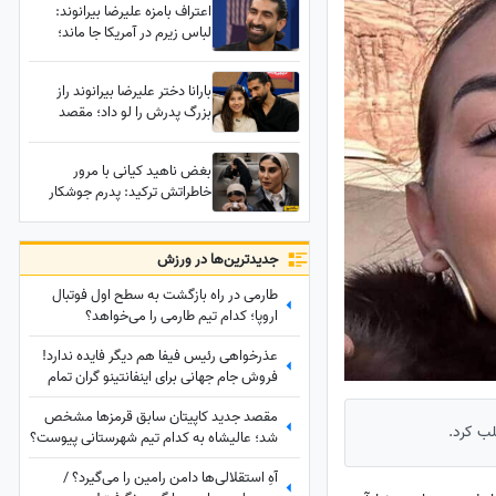
اعتراف بامزه علیرضا بیرانوند:
لباس زیرم در آمریکا جا ماند؛
کمپین قیاسی برای پس گرفتن
لباس‌ زیر بازیکنان!
بارانا دختر علیرضا بیرانوند راز
بزرگ پدرش را لو داد؛ مقصد
بعدی بیرانوند مشخص شد؟
بغض ناهید کیانی با مرور
خاطراتش ترکید: پدرم جوشکار
بود، شب‌ها از درد چشم‌هایش باز
نمی‌شد.../ زمزمه‌های شبانه
ناهید کیانی بالای سر جسم
جدید‌ترین‌ها در ورزش
بی‌رمق پدرش
طارمی در راه بازگشت به سطح اول فوتبال
اروپا؛ کدام تیم طارمی را می‌خواهد؟
عذرخواهی رئیس فیفا هم دیگر فایده ندارد!
فروش جام جهانی برای اینفانتینو گران تمام
شد
مقصد جدید کاپیتان سابق قرمزها مشخص
لب کرد.
شد؛ عالیشاه به کدام تیم شهرستانی پیوست؟
آهِ استقلالی‌ها دامن رامین را می‌گیرد؟ /