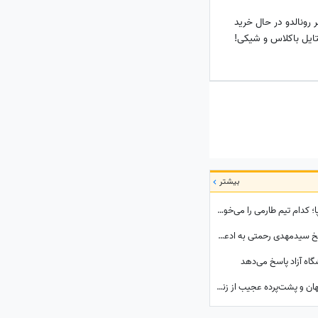
 رونالدو در حال خرید
تایل باکلاس و شیکی!
بیشتر
طارمی در راه بازگشت به سطح اول فوتبال اروپا؛ کدام تیم طارمی را می‌خواهد؟
برنامه امیرحسین قیاسی حاشیه ساز شد/ پاسخ سیدمهدی رحمتی به ادعای قائدی؛ رحمتی به قائدی گفته بود شلوارت را درمی‌آورم؟!
گاه آزاد پاسخ می‌دهد
تماشا کنید| افشاگری طلایی میثاقی؛ رازهای پنهان و پشت‌پرده عجیب از زندگی عادل فردوسی‌پور که تا امروز نشنیده بودید!