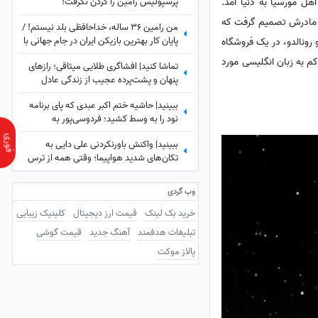
پرسپولیس رامین را گردن نگرفت!
اهل مورسیا به دنیا آمد.
ود، مادرش تصمیم گرفت که
من رامین 36 ساله، خداحافظی بلد نیستم! /
پایان کار بهترین بازیکن ایران در جام جهانی با
و رونالدو، در یک فروشگاه
استقلال تهران
م به زبان انگلیسی مورد
تماشا کنید| افشاگری طلایی میثاقی؛ رازهای
پنهان و پشت‌پرده عجیب از زندگی عادل
فردوسی‌پور که تا امروز نشنیده بودید!
ببینید| حاشیه ختم اکبر عبدی که پای برنامه
نود را به وسط کشید؛ فردوسی‌پور به
دستبوسی وزیر چه واکنشی نشان داد؟
ببینید| واکنش باورنکردنی علی دایی به
تکان‌های شدید هواپیما؛ وقتی همه از ترس
رنگشان پریده بود اما آقای فوتبالیست...
وب گردی
خرید بک لینک
قیمت ارز دیجیتال
کلینیک زیبایی
تبلیغات هدفمند
آهنگ جدید
قیمت گوشی
پالاز موکت