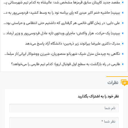
مقصد جدید کاپیتان سابق قرمزها مشخص شد؛ عالیشاه به کدام تیم شهرستانی پیوست؟
ببینید| حاشیه ختم اکبر عبدی که پای برنامه نود را به وسط کشید؛ فردوسی‌پور به دستبوسی وزیر چه واکنشی نشان داد؟
علی دایی: در زمان آقای خاتمی هر گرفتاری‌ که داشتیم حتی انتظامی و حراستی بود، ایشان به راحتی حل می‌کردند درباره پاداش هم به تمام قولشان عمل کردند و...
ببینید| یک حرکت، هزار واکنش؛ ماجرای ویدئوی تازه عادل فردوسی‌پور و وزیر ارشاد در مراسم ختم اکبر عبدی چیست؟
مدرک دکتری علیرضا بیرانوند زیر ذره‌بین؛ دانشگاه آزاد پاسخ می‌دهد
نگاهی به چیدمان منزل شیک شهربانو منصوریان، شیرزن ووشوکار ایرانی/از مبلمان مدرن و پرده اعیانی تا فرش آبی فیروزه‌ای
طارمی در راه بازگشت به سطح اول فوتبال اروپا؛ کدام تیم طارمی را می‌خواهد؟
نظرات
نظر خود را به اشتراک بگذارید