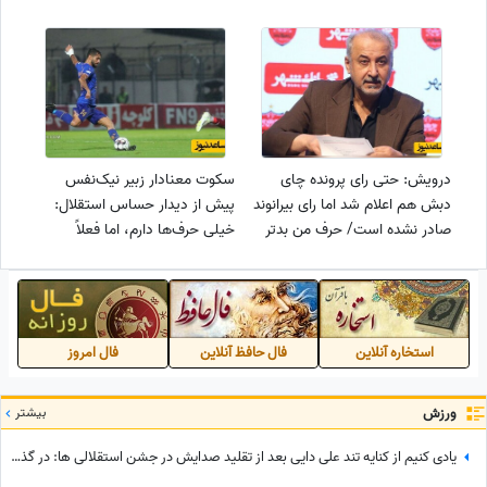
ملی دعوتم نکردند تا یک نفر دیگر
کاپیتان شود!
درویش: حتی رای پرونده چای
سکوت معنادار زبیر نیک‌نفس
دبش هم اعلام شد اما رای بیرانوند
پیش از دیدار حساس استقلال:
صادر نشده است/ حرف من بدتر
خیلی حرف‌ها دارم، اما فعلاً
بود یا رفتاری که شجاع خلیل زاده
وقتش نیست
انجام داد؟
استخاره آنلاین
فال حافظ آنلاین
فال امروز
ورزش
بیشتر
یادی کنیم از کنایه تند علی دایی بعد از تقلید صدایش در جشن استقلالی ها: در گذشته پادشاهان دلقک‌هایی داشتند که وظیفه‌شان تقلید صدا و خنداندن مردم بود+عکس