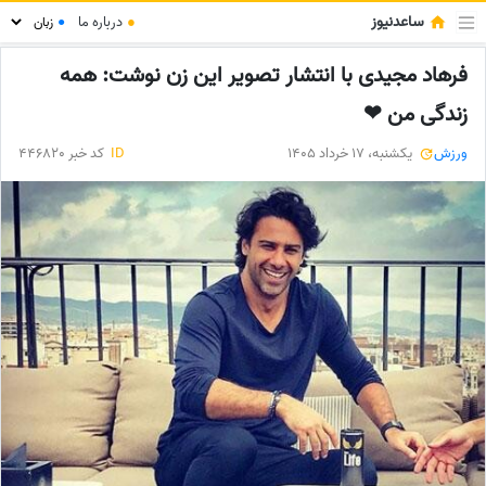
ساعدنیوز
●
درباره ما
●
فرهاد مجیدی با انتشار تصویر این زن نوشت: همه
زندگی من ❤
ورزش
یکشنبه، 17 خرداد 1405
ID
کد خبر 446820