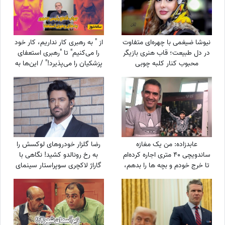
نیوشا ضیغمی با چهره‌ای متفاوت
از " به رهبری کار نداریم، کار خود
در دل طبیعت؛ قاب هنری بازیگر
را می‌کنیم" تا "رهبری استعفای
محبوب کنار کلبه چوبی
پزشکیان را می‌پذیرد!" / این‌ها به
نفع چه کسی کار می‌کنند؟
عابدزاده: من یک مغازه
رضا گلزار خودروهای لوکسش را
ساندویچی 40 متری اجاره کرده‌ام
به رخ رونالدو کشید! نگاهی با
تا خرج خودم و بچه ها را بدهم،
گاراژ لاکچری سوپراستار سینمای
سرپرستی 50 تا بچه را در
ایران+عکس
بهزیستی بر عهده دارم و...