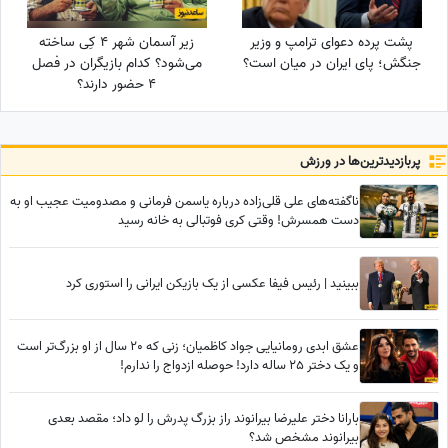
پشت پرده دعوای ترامپ و وزیر
زیر آسمان شهر 4 کِی ساخته
جنگش؛ پای ایران در میان است؟
می‌شود؟ کدام بازیگران در فصل
4 حضور دارند؟
پربازدید‌ترین‌ها در ورزش
ناگفته‌های علی قلی‌زاده درباره یاسمن فرمانی و مصدومیت عجیب او به
دست همسرش! وقتی کری فوتبالی به خانه رسید
ببینید | رئیس فیفا عکسی از یک بازیکن ایرانی را استوری کرد
عشق ابدی رومانیایی جواد کاظمیان؛ زنی که 20 سال از او بزرگ‌تر است
و یک دختر 25 ساله دارد! حوصله ازدواج را ندارم!
بارانا دختر علیرضا بیرانوند راز بزرگ پدرش را لو داد؛ مقصد بعدی
بیرانوند مشخص شد؟