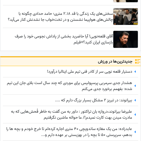
سختی‌های یک زندگی با قد 2.18 متری؛ حامد حدادی چگونه با
چالش‌های هواپیما نشستن و در تخت‌خواب جا نشدنش کنار می‌آید؟
آقای قلعه‌نویی! آیا حاضرید بخشی از پاداش نجومی خود را صرف
بازسازی ایران کنید؟+فیلم
جدید‌ترین‌ها در ورزش
دستیار قلعه نویی سر از کادر فنی تیم ملی ایتالیا درآورد!
هشدار جدی سرمربی پرسپولیس برای موردی که چند سال است بلای جان این تیم
شده: بفهمم برخورد جدی می‌کنم
بیرانوند: در تبریز 2 مشکل بسیار بزرگ دارم که ....
علیرضا بیرانوند،دروازه بان تراکتور : داور به من گفت به خاطر فُحش‌هایی که به
مادرت میدن بهت کارت نمیدم!/ ما حواله ماشین نگرفتیم
عابدزاده: من یک مغازه ساندویچی 40 متری اجاره کرده‌ام تا خرج خودم و بچه ها را
بدهم، سرپرستی 50 تا بچه را در بهزیستی بر عهده دارم و...