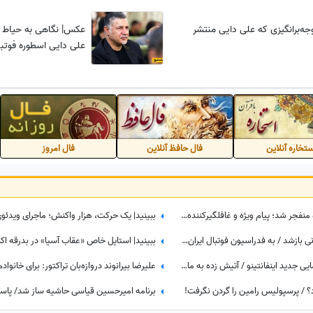
جه‌برانگیزی که علی دایی منتشر
عکس| نگاهی به حیاط خ
علی دایی اسطوره فوتبا
تخاره آنلاین
فال حافظ آنلاین
فال امروز
ببینید| روزی که با یک خبر غیرمنتظره منفجر شد؛ پیام ویژه و غافلگیرکننده یامال، ستاره تیم اسپانیا برای دختر 28 ساله داور صداتو چه بود؟
پای ترامپ به پرونده فروش جام جهانی بازشد / به فدراسیون فوتبال ایران چقدر می‌رسد؟
فروش جام جهانی توسط فیفا! هنرنمایی جدید اینفانتینو / آتیش زده به مالش !!!
رد؟ / پرسپولیس رامین را گردن نگرفت!