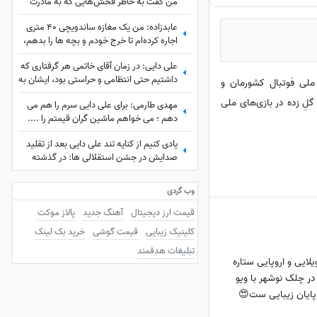
من گفت به خاطر فُحش‌هایی که به مادرت
میدن بهت کارت نمیدم!/ ما حواله ماشین
عابدزاده: من یک مغازه ساندویچی 40 متری
نگرفتیم
اجاره کرده‌ام تا خرج خودم و بچه ها را بدهم،
سرپرستی 50 تا بچه را در بهزیستی بر عهده
علی دایی: در زمان آقای خاتمی هر گرفتاری‌ که
دارم و...
داشتیم حتی انتظامی و حراستی بود، ایشان به
ازیکن سابق تیم ملی فوتبال کشورمان و
راحتی حل می‌کردند درباره پاداش هم به تمام
دن 109 گل در 149 بازی ملی، رکورد بیشترین گلِ زده در بازی‌های ملی
مهدی طارمی: برای علی دایی سرم را هم می
قولشان عمل کردند و...
دهم ؛ می خواهم ماشین گران قیمتم را ....
یادی کنیم از کنایه تند علی دایی بعد از تقلید
صدایش در جشن استقلالی ها: در گذشته
پادشاهان دلقک‌هایی داشتند که وظیفه‌شان
تقلید صدا و خنداندن مردم بود+عکس
وب گردی
قیمت ارز دیجیتال
آهنگ جدید
پالاز موکت
کلینیک زیبایی
قیمت گوشی
خرید بک لینک
تبلیغات هدفمند
ایی و اروپایی ستاره
در چلک نوشهر با ویو
 پایان زیبایی ست😍