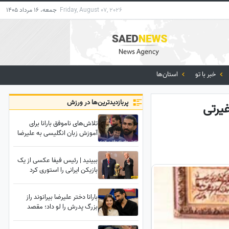
Friday, August 07, 2026
جمعه، 16 مرداد 1405
خبر با تو
استان‌ها
پربازدید‌ترین‌ها در ورزش
غیرتی
تلاش‌های ناموفق بارانا برای
آموزش زبان انگلیسی به علیرضا
بیرانوند؛ آخرش کانال رو عوض
کرد رفت سراغ لری! عرق سرد روی
ببینید | رئیس فیفا عکسی از یک
پیشونیش نشست😂
بازیکن ایرانی را استوری کرد
بارانا دختر علیرضا بیرانوند راز
بزرگ پدرش را لو داد؛ مقصد
بعدی بیرانوند مشخص شد؟