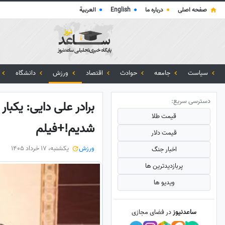
صفحه اصلی
●
درباره ما
●
English
●
العربية
سیاست
جامعه
حوادث
اقتصاد
ورزش
دانشگاه
دسترسی سریع:
برادر علی دایی: یکب
قیمت طلا
شدیم!+فیلم
قیمت دلار
ورزش
یکشنبه، 17 خرداد 1405
اخبار جنگ
پربازدید‌ترین ها
ویدیو ها
ساعدنیوز
در فضای مجازی