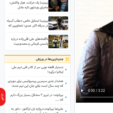
ببینید| یک حرکت، هزار واکنش؛
ماجرای ویدئوی تازه عادل
فردوسی‌پور و وزیر ارشاد در
مراسم ختم اکبر عبدی چیست؟
ببینید| استایل خاص «عقاب آسیا»
در بدرقه اکبر عبدی؛ تصاویری که
همه درباره‌شان صحبت می‌کنند
ناگفته‌های علی قلی‌زاده درباره
یاسمن فرمانی و مصدومیت
عجیب او به دست همسرش!
وقتی کری فوتبالی به خانه رسید
جدید‌ترین‌ها در ورزش
دستیار قلعه نویی سر از کادر فنی تیم ملی
ایتالیا درآورد!
هشدار جدی سرمربی پرسپولیس برای موردی
که چند سال است بلای جان این تیم شده:
بفهمم برخورد جدی می‌کنم
بیرانوند: در تبریز 2 مشکل بسیار بزرگ دارم
که ....
علیرضا بیرانوند،دروازه بان تراکتور : داور به