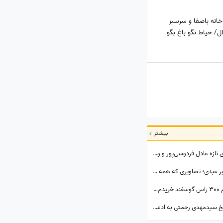
انه باصفا و سرسبز
ل/ حیاط نگو باغ بگو
بیشتر
ببینید| یک حرکت، هزار واکنش؛ ماجرای ویدئوی تازه عادل فردوسی‌پور و وزیر ارشاد در مراسم ختم اکبر عبدی چیست؟
ببینید| استایل خاص «عقاب آسیا» در بدرقه اکبر عبدی؛ تصاویری که همه درباره‌شان صحبت می‌کنند
علیرضا بیرانوند دروازه‌بان تراکتور: برای خانوادم 300 راس گوسفند خریدم/به عنوان یک چوپان همیشه سنگ در دستانم بود تا از گوسفندان مراقبت کنم
برنامه امیرحسین قیاسی حاشیه ساز شد/ پاسخ سیدمهدی رحمتی به ادعای قائدی؛ رحمتی به قائدی گفته بود شلوارت را درمی‌آورم؟!