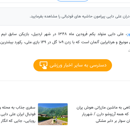
ان علی دایی پیرامون حاشیه های فوتبالی را مشاهده بفرمایید.
ز
، علی دایی متولد یکم فرودین ماه 1348 در شهر اردبیل، ب
باشگاه‌های پرسپولیس تهران، بایرن مونیخ و هرتابرلین آلمان است که با ز
.
دسترسی به سایر اخبار ورزشی
هی به ماشین مازراتی هوش پران
سفری جذاب به محله ویل
که همه آرزوشو دارن / شهریار
فوتبال ایران علی دایی 
ان سوار بر دلبر مشکی
رویایی، جایی که انگار