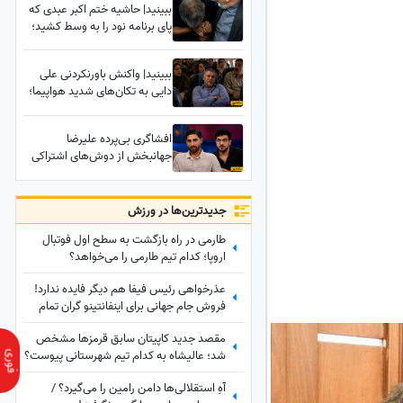
ببینید| حاشیه ختم اکبر عبدی که
ناهید کیانی بالای سر جسم
پای برنامه نود را به وسط کشید؛
بی‌رمق پدرش
فردوسی‌پور به دستبوسی وزیر چه
واکنشی نشان داد؟
ببینید| واکنش باورنکردنی علی
دایی به تکان‌های شدید هواپیما؛
وقتی همه از ترس رنگشان پریده
بود اما آقای فوتبالیست...
افشاگری بی‌پرده علیرضا
جهانبخش از دوش‌های اشتراکی
در رختکن هلند با بی‌توجهی به
اصول اخلاقی: معذب می‌شدم!
جدید‌ترین‌ها در ورزش
طارمی در راه بازگشت به سطح اول فوتبال
اروپا؛ کدام تیم طارمی را می‌خواهد؟
عذرخواهی رئیس فیفا هم دیگر فایده ندارد!
فروش جام جهانی برای اینفانتینو گران تمام
شد
مقصد جدید کاپیتان سابق قرمزها مشخص
شد؛ عالیشاه به کدام تیم شهرستانی پیوست؟
آهِ استقلالی‌ها دامن رامین را می‌گیرد؟ /