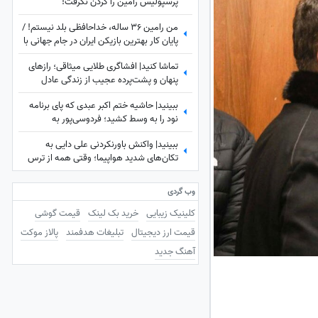
پرسپولیس رامین را گردن نگرفت!
من رامین 36 ساله، خداحافظی بلد نیستم! /
پایان کار بهترین بازیکن ایران در جام جهانی با
استقلال تهران
تماشا کنید| افشاگری طلایی میثاقی؛ رازهای
پنهان و پشت‌پرده عجیب از زندگی عادل
فردوسی‌پور که تا امروز نشنیده بودید!
ببینید| حاشیه ختم اکبر عبدی که پای برنامه
نود را به وسط کشید؛ فردوسی‌پور به
دستبوسی وزیر چه واکنشی نشان داد؟
ببینید| واکنش باورنکردنی علی دایی به
تکان‌های شدید هواپیما؛ وقتی همه از ترس
رنگشان پریده بود اما آقای فوتبالیست...
وب گردی
کلینیک زیبایی
خرید بک لینک
قیمت گوشی
قیمت ارز دیجیتال
تبلیغات هدفمند
پالاز موکت
آهنگ جدید