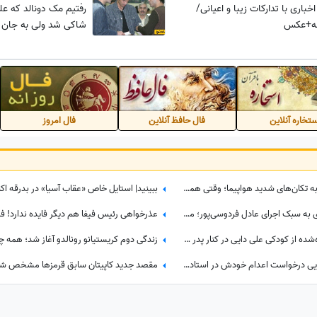
باری با تدارکات زیبا و اعیانی/
رفتیم مک دونالد که عل
اشه+عکس
شاکی شد ولی به جان م
تخاره آنلاین
فال حافظ آنلاین
فال امروز
ببینید| واکنش باورنکردنی علی دایی به تکان‌های شدید هواپیما؛ وقتی همه از ترس رنگشان پریده بود اما آقای فوتبالیست...
طعنه سنگین و خنده‌دار مهران مدیری به سبک اجرای عادل فردوسی‌پور؛ مجری برنامه 360 چه واکنش نشان داد؟
نوستالژی ترینِ روز؛ عکس کمتر دیده‌شده از کودکی علی دایی در کنار پدر و مادرش؛ سفری که خاطره شد
جنجالی‌ترین ویدیوی روز؛ چرا قلعه‌نویی درخواست اعدام خودش در استادیوم آزادی رو کرد؟