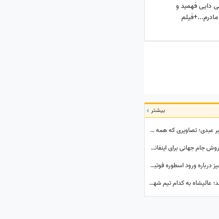
ی دایی فهمید و
ادرم...+فیلم
بیشتر
ببینید| استایل خاص «عقاب آسیا» در بدرقه اکبر عبدی؛ تصاویری که همه درباره‌شان صحبت می‌کنند
عذرخواهی رئیس فیفا هم دیگر فایده ندارد! فروش جام جهانی برای اینفانتینو گران تمام شد
زندگی دوم کریستیانو رونالدو آغاز شد؛ همه چیز درباره ورود اسطوره فوتبال به دنیای سینما
مقصد جدید کاپیتان سابق قرمزها مشخص شد؛ عالیشاه به کدام تیم شهرستانی پیوست؟