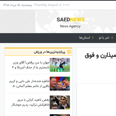
Thursday, August 06, 2026
پنجشنبه، 15 مرداد 1405
خبر با تو
استان‌ها
پربازدید‌ترین‌ها در ورزش
میذارن و فوق
جهان با من برقص! آقای وزیر
نامحترم ما از حذف آمریکا و 4
تایی شدنش مقابل بلژیک
خوشحالیم 😊
خاطره خنده‌دار علی دایی و کریم
باقری از خانم معلم آلمانی؛ 5
صبح هوس مک‌دونالد کرده 🤣 /
یه ترک هیچ‌جا باخت نمیده +
بغض ناهید کیانی با مرور
فیلم
خاطراتش ترکید: پدرم جوشکار
بود، شب‌ها از درد چشم‌هایش باز
نمی‌شد.../ زمزمه‌های شبانه