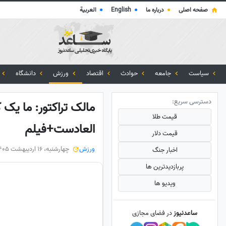
صفحه اصلی
●
درباره ما
●
English
●
العربية
سیاست
جامعه
حوادث
اقتصاد
ورزش
دانشگاه
دسترسی سریع:
مالک تراکتور: ما یک 
قیمت طلا
العادست+فیلم
قیمت دلار
ورزش
چهارشنبه، 16 اردیبهشت 1405
اخبار جنگ
پربازدید‌ترین ها
ویدیو ها
ساعدنیوز
در فضای مجازی