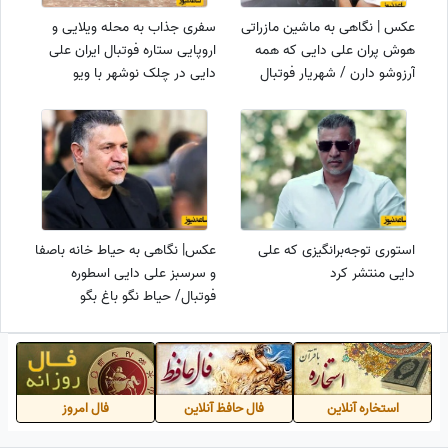
عکس | نگاهی به ماشین مازراتی
سفری جذاب به محله ویلایی و
هوش پران علی دایی که همه
اروپایی ستاره فوتبال ایران علی
آرزوشو دارن / شهریار فوتبال
دایی در چلک نوشهر با ویو
ایران سوار بر دلبر مشکی
رویایی، جایی که انگار پایان
زیبایی ست😍
استوری توجه‌برانگیزی که علی
عکس| نگاهی به حیاط خانه باصفا
دایی منتشر کرد
و سرسبز علی دایی اسطوره
فوتبال/ حیاط نگو باغ بگو
استخاره آنلاین
فال حافظ آنلاین
فال امروز