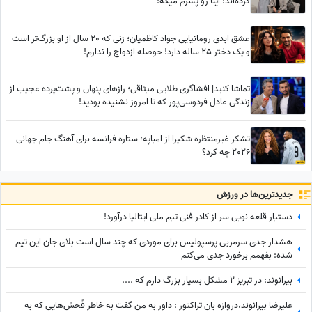
کرده‌اند! اینا رو پسرم میگه!
عشق ابدی رومانیایی جواد کاظمیان؛ زنی که 20 سال از او بزرگ‌تر است
و یک دختر 25 ساله دارد! حوصله ازدواج را ندارم!
تماشا کنید| افشاگری طلایی میثاقی؛ رازهای پنهان و پشت‌پرده عجیب از
زندگی عادل فردوسی‌پور که تا امروز نشنیده بودید!
تشکر غیرمنتظره شکیرا از امباپه؛ ستاره فرانسه برای آهنگ جام جهانی
2026 چه کرد؟
جدید‌ترین‌ها در ورزش
دستیار قلعه نویی سر از کادر فنی تیم ملی ایتالیا درآورد!
هشدار جدی سرمربی پرسپولیس برای موردی که چند سال است بلای جان این تیم
شده: بفهمم برخورد جدی می‌کنم
بیرانوند: در تبریز 2 مشکل بسیار بزرگ دارم که ....
علیرضا بیرانوند،دروازه بان تراکتور : داور به من گفت به خاطر فُحش‌هایی که به