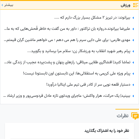
ورزش
بیشتر
بیرانوند: در تبریز 2 مشکل بسیار بزرگ دارم که ....
علیرضا بیرانوند،دروازه بان تراکتور : داور به من گفت به خاطر فُحش‌هایی که به مادرت میدن بهت کارت نمیدم!/ ما حواله ماشین نگرفتیم
مهدی طارمی: برای علی دایی سرم را هم می دهم ؛ می خواهم ماشین گران قیمتم را ....
پیام رهبر شهید انقلاب به ورزشکار زن: سلام مرا برسانید و بگویید...
تماشا کنید| افشاگری طلایی میثاقی؛ رازهای پنهان و پشت‌پرده عجیب از زندگی عادل فردوسی‌پور که تا امروز نشنیده بودید!
پیام ویژه علی کریمی به استقلالی‌ها: این تابستون اون تابستونا نیست!
دستیار قلعه نویی سر از کادر فنی تیم ملی ایتالیا درآورد!
ببینید| یک حرکت، هزار واکنش؛ ماجرای ویدئوی تازه عادل فردوسی‌پور و وزیر ارشاد در مراسم ختم اکبر عبدی چیست؟
نظرات
نظر خود را به اشتراک بگذارید