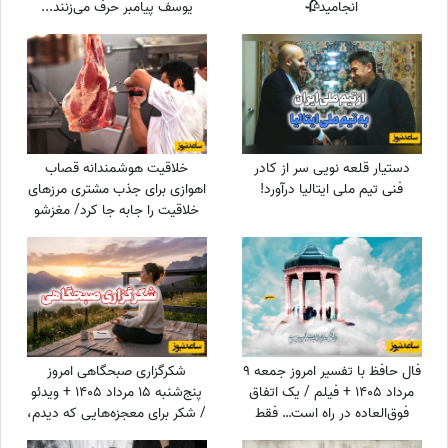
انجامید🥀
یوسف پیامبر حرف می‌زنند...
+ویدیو
دستیار قلعه نویی سر از کادر
خلاقیت هوشمندانه قصاب
فنی تیم ملی ایتالیا درآورد!
اهوازی برای جذب مشتری مرزهای
خلاقیت را جابه جا کرد/ مغزشو
باید طلا گرفت +عکس
فال حافظ با تفسیر امروز جمعه 9
شکرگزاری صبحگاهی امروز
مرداد 1405 + فیلم / یک اتفاق
پنج‌شنبه 15 مرداد 1405 + ویدئو
فوق‌العاده در راه است… فقط
/ شکر برای معجزه‌هایی که دیدم،
کمی صبر کن و ببین! زندگی هنوز
برای نعمت‌هایی که هنوز