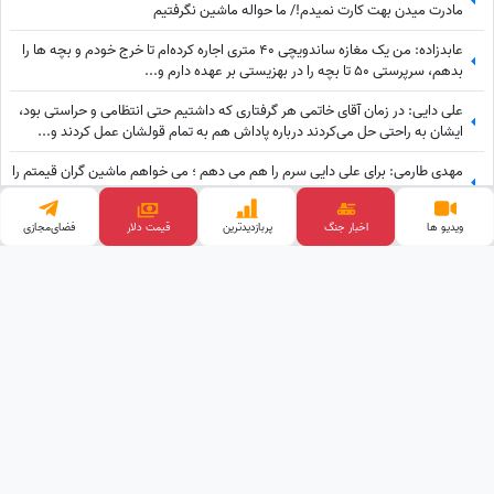
مادرت میدن بهت کارت نمیدم!/ ما حواله ماشین نگرفتیم
عابدزاده: من یک مغازه ساندویچی 40 متری اجاره کرده‌ام تا خرج خودم و بچه ها را
بدهم، سرپرستی 50 تا بچه را در بهزیستی بر عهده دارم و...
علی دایی: در زمان آقای خاتمی هر گرفتاری‌ که داشتیم حتی انتظامی و حراستی بود،
ایشان به راحتی حل می‌کردند درباره پاداش هم به تمام قولشان عمل کردند و...
مهدی طارمی: برای علی دایی سرم را هم می دهم ؛ می خواهم ماشین گران قیمتم را
....
ویدیو ها
اخبار جنگ
پربازدید‌ترین
فضای‌مجازی
قیمت طلا
یادی کنیم از کنایه تند علی دایی بعد از تقلید صدایش در جشن استقلالی ها: در
گذشته پادشاهان دلقک‌هایی داشتند که وظیفه‌شان تقلید صدا و خنداندن مردم
بود+عکس
وب گردی
خرید بک لینک
آهنگ جدید
پالاز موکت
قیمت ارز دیجیتال
تبلیغات هدفمند
قیمت گوشی
کلینیک زیبایی
طراحی و توسعه توسط
ساعدنیوز