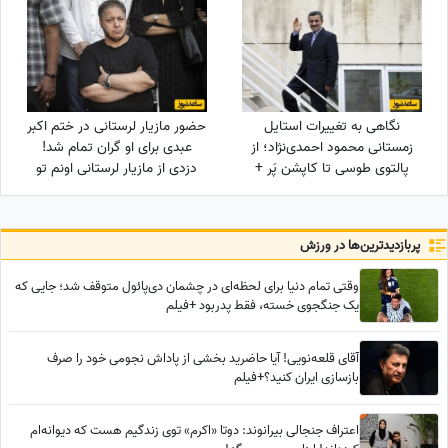
بهترین هدیه‌اش را برای تو نگه
ندیده‌ام، و برای آرزوهایی که
داشته است!
همین حالا در مسیر رسیدن به
من هستند
نگاهی به تغییرات استایل
حضور مازیار لرستانی در ختم اکبر
زمستانی محمود احمدی‌نژاد؛ از
عبدی برای او گران تمام شد!
پالتوی طوسی تا کاپشن پَر +
دزدی از مازیار لرستانی اونم تو
عکس
روز روشن!
پربازدید‌ترین‌ها در ورزش
وقتی تمام دنیا برای لحظه‌ای در چشمان دی‌پائول متوقف شد؛ جایی که
یک جنگجوی خسته، فقط پدربود +فیلم
آقای قلعه‌نویی! آیا حاضرید بخشی از پاداش نجومی خود را صرف
بازسازی ایران کنید؟+فیلم
اعتراف جنجالی بیرانوند: دوتا «اکرم» توی زندگیم هست که دیوانه‌ام