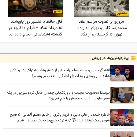
مروری بر تفاوت مراسم عقد
فال حافظ با تفسیر روز پنج‌شنبه
محمدرضا گلزار و بهرام رادان؛ از
15 مرداد 1405 + فیلم / اگرچه در
تهران تا گرجستان، از نگاه
گذشته اشتباهاتی انجام داده اید
عاشقانه رادان به مینا تا نگاه رو
اما به زودی دوران غم و اندوه
به آسمان گلزار هنگام خطبه عقد
تمام می شود
+ عکس
پربازدید‌ترین‌ها در ورزش
افشاگری بی‌پرده علیرضا جهانبخش از دوش‌های اشتراکی در رختکن
هلند با بی‌توجهی به اصول اخلاقی: معذب می‌شدم!
ببینید| محتویات عجیب و باورنکردنی چمدان عادل فردوسی‌پور در یک
سفر خارجی؛ کسی حدسش را هم نمی‌زد!
خاطره خنده‌دار علی دایی و کریم باقری از خانم معلم آلمانی؛ 5 صبح
هوس مک‌دونالد کرده 🤣 / یه ترک هیچ‌جا باخت نمیده + فیلم