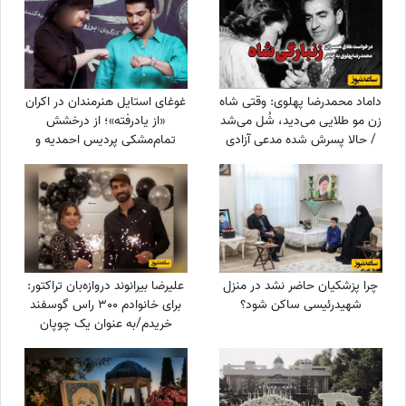
داماد محمدرضا پهلوی: وقتی شاه
غوغای استایل هنرمندان در اکران
زن مو طلایی می‌دید، شُل می‌شد
«از یادرفته»؛ از درخشش
/ حالا پسرش شده مدعی آزادی
تمام‌مشکی پردیس احمدیه و
زنان!!!
آزیتا حاجیان تا تیپ اسپورت
سینا مهراد و مجید مظفری
چرا پزشکیان حاضر نشد در منزل
علیرضا بیرانوند دروازه‌بان تراکتور:
شهیدرئیسی ساکن شود؟
برای خانوادم 300 راس گوسفند
خریدم/به عنوان یک چوپان
همیشه سنگ در دستانم بود تا از
گوسفندان مراقبت کنم