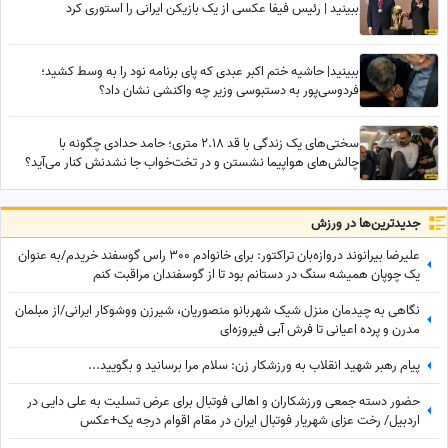
ببینید | رئیس فیفا عکسی از یک بازیکن ایرانی را استوری کرد
ببینید| حاشیه ختم اکبر عبدی که پای برنامه نود را به وسط کشید؛
فردوسی‌پور به دستبوسی وزیر چه واکنشی نشان داد؟
سختی‌های یک زندگی با قد 2.18 متری؛ حامد حدادی چگونه با
چالش‌های هواپیما نشستن و در تخت‌خواب جا نشدنش کنار می‌آید؟
جدید‌ترین‌ها در ورزش
علیرضا بیرانوند دروازه‌بان تراکتور: برای خانوادم 300 راس گوسفند خریدم/به عنوان
یک چوپان همیشه سنگ در دستانم بود تا از گوسفندان مراقبت کنم
نگاهی به چیدمان منزل شیک شهربانو منصوریان، شیرزن ووشوکار ایرانی/از مبلمان
مدرن و پرده اعیانی تا فرش آبی فیروزه‌ای
پیام رهبر شهید انقلاب به ورزشکار زن: سلام مرا برسانید و بگویید...
حضور دسته جمعی ورزشکاران و اهالی فوتبال برای عرض تسلیت به علی دایی در
اردبیل/ رخت عزای شهریار فوتبال ایران در مقام اقوام درجه یک+عکس