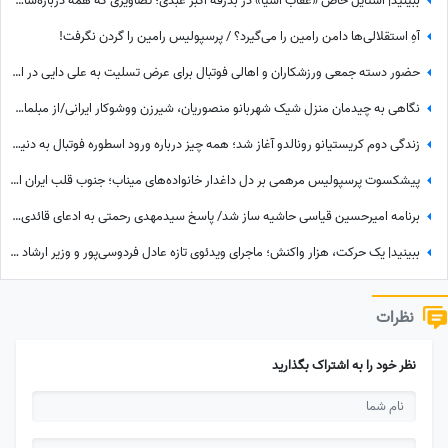
ببینید| استایل خاص «عقاب آسیا» در بدرقه اکبر عبدی؛ تصاویری که همه درباره‌شان صحبت می‌کنند
آهِ استقلالی‌ها دامن رامین را می‌گیرد؟ / پرسپولیس رامین را گردن نگرفت!
حضور دسته جمعی ورزشکاران و اهالی فوتبال برای عرض تسلیت به علی دایی در اردبیل/ رخت عزای شهریار فوتبال ایران در مقام اقوام درجه یک+عکس
نگاهی به چیدمان منزل شیک شهربانو منصوریان، شیرزن ووشوکار ایرانی/از مبلمان مدرن و پرده اعیانی تا فرش آبی فیروزه‌ای
زندگی دوم کریستیانو رونالدو آغاز شد؛ همه چیز درباره ورود اسطوره فوتبال به دنیای سینما
پیشکسوت پرسپولیس مرهمی بر دل داغدار خانواده‌های میناب؛ جنوب قلب ایران است...
برنامه امیرحسین قیاسی حاشیه ساز شد/ پاسخ سیدمهدی رحمتی به ادعای قائدی؛ رحمتی به قائدی گفته بود شلوارت را درمی‌آورم؟!
ببینید| یک حرکت، هزار واکنش؛ ماجرای ویدئوی تازه عادل فردوسی‌پور و وزیر ارشاد در مراسم ختم اکبر عبدی چیست؟
نظرات
نظر خود را به اشتراک بگذارید