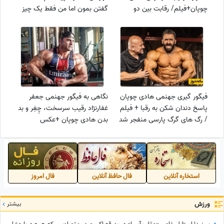
چوپان+فیلم/ رقابت بین دو
گفتن بمون اما من فقط یک چیز
هرکول ایرانی داغ است
رو حتی از مادرم بیشتر دوست
دارم و اون...+فیلم
فیگور گیری جهنمی هادی چوپان
نگاهی به فیگور جهنمی جعفر
پاسخ دندان شکن به رقبا + فیلم
غفارنژاد رقیب سرسخت، چِغِر و بد
/ رگ های گرگ پارسی منفجر شد
بدن هادی چوپان +عکس
استخاره آنلاین
فال حافظ آنلاین
فال امروز
ورزش
بیشتر