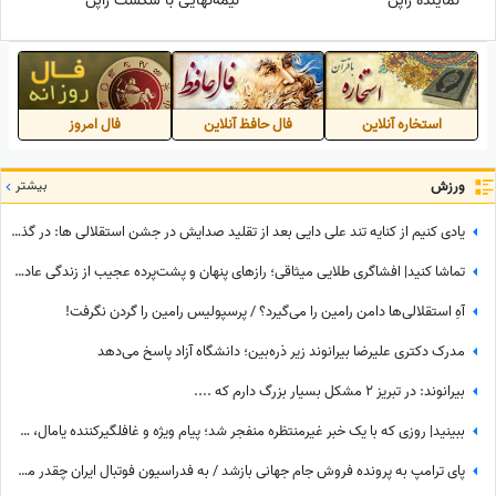
نماینده ژاپن
نیمه‌نهایی با شکست ژاپن
استخاره آنلاین
فال حافظ آنلاین
فال امروز
ورزش
بیشتر
یادی کنیم از کنایه تند علی دایی بعد از تقلید صدایش در جشن استقلالی ها: در گذشته پادشاهان دلقک‌هایی داشتند که وظیفه‌شان تقلید صدا و خنداندن مردم بود+عکس
تماشا کنید| افشاگری طلایی میثاقی؛ رازهای پنهان و پشت‌پرده عجیب از زندگی عادل فردوسی‌پور که تا امروز نشنیده بودید!
آهِ استقلالی‌ها دامن رامین را می‌گیرد؟ / پرسپولیس رامین را گردن نگرفت!
مدرک دکتری علیرضا بیرانوند زیر ذره‌بین؛ دانشگاه آزاد پاسخ می‌دهد
بیرانوند: در تبریز 2 مشکل بسیار بزرگ دارم که ....
ببینید| روزی که با یک خبر غیرمنتظره منفجر شد؛ پیام ویژه و غافلگیرکننده یامال، ستاره تیم اسپانیا برای دختر 28 ساله داور صداتو چه بود؟
پای ترامپ به پرونده فروش جام جهانی بازشد / به فدراسیون فوتبال ایران چقدر می‌رسد؟