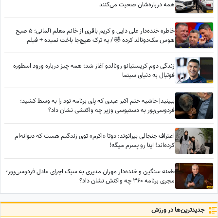
همه درباره‌شان صحبت می‌کنند
خاطره خنده‌دار علی دایی و کریم باقری از خانم معلم آلمانی؛ 5 صبح
هوس مک‌دونالد کرده 🤣 / یه ترک هیچ‌جا باخت نمیده + فیلم
زندگی دوم کریستیانو رونالدو آغاز شد؛ همه چیز درباره ورود اسطوره
فوتبال به دنیای سینما
ببینید| حاشیه ختم اکبر عبدی که پای برنامه نود را به وسط کشید؛
فردوسی‌پور به دستبوسی وزیر چه واکنشی نشان داد؟
اعتراف جنجالی بیرانوند: دوتا «اکرم» توی زندگیم هست که دیوانه‌ام
کرده‌اند! اینا رو پسرم میگه!
طعنه سنگین و خنده‌دار مهران مدیری به سبک اجرای عادل فردوسی‌پور؛
مجری برنامه 360 چه واکنش نشان داد؟
جدید‌ترین‌ها در ورزش