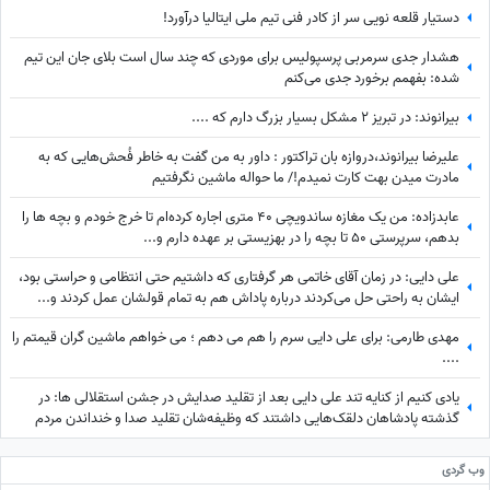
دستیار قلعه نویی سر از کادر فنی تیم ملی ایتالیا درآورد!
هشدار جدی سرمربی پرسپولیس برای موردی که چند سال است بلای جان این تیم
شده: بفهمم برخورد جدی می‌کنم
بیرانوند: در تبریز 2 مشکل بسیار بزرگ دارم که ....
علیرضا بیرانوند،دروازه بان تراکتور : داور به من گفت به خاطر فُحش‌هایی که به
مادرت میدن بهت کارت نمیدم!/ ما حواله ماشین نگرفتیم
عابدزاده: من یک مغازه ساندویچی 40 متری اجاره کرده‌ام تا خرج خودم و بچه ها را
بدهم، سرپرستی 50 تا بچه را در بهزیستی بر عهده دارم و...
علی دایی: در زمان آقای خاتمی هر گرفتاری‌ که داشتیم حتی انتظامی و حراستی بود،
ایشان به راحتی حل می‌کردند درباره پاداش هم به تمام قولشان عمل کردند و...
مهدی طارمی: برای علی دایی سرم را هم می دهم ؛ می خواهم ماشین گران قیمتم را
....
یادی کنیم از کنایه تند علی دایی بعد از تقلید صدایش در جشن استقلالی ها: در
گذشته پادشاهان دلقک‌هایی داشتند که وظیفه‌شان تقلید صدا و خنداندن مردم
بود+عکس
وب گردی