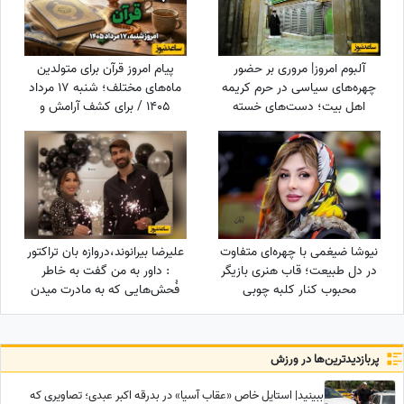
آلبوم امروز| مروری بر حضور
پیام امروز قرآن برای متولدین
چهره‌های سیاسی در حرم کریمه
ماه‌های مختلف؛ شنبه 17 مرداد
اهل بیت؛ دست‌های خسته
1405 / برای کشف آرامش و
سیاستمداران، گره‌خورده به ضریح
خوشبختی به آغوش خدا برویم
امید
نیوشا ضیغمی با چهره‌ای متفاوت
علیرضا بیرانوند،دروازه بان تراکتور
در دل طبیعت؛ قاب هنری بازیگر
: داور به من گفت به خاطر
محبوب کنار کلبه چوبی
فُحش‌هایی که به مادرت میدن
بهت کارت نمیدم!/ ما حواله
ماشین نگرفتیم
پربازدید‌ترین‌ها در ورزش
ببینید| استایل خاص «عقاب آسیا» در بدرقه اکبر عبدی؛ تصاویری که