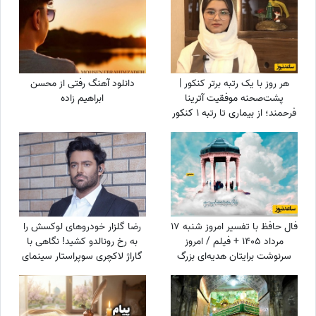
هر روز با یک رتبه برتر کنکور |
دانلود آهنگ رفتی از محسن
پشت‌صحنه موفقیت آترینا
ابراهیم زاده
فرحمند؛ از بیماری تا رتبه 1 کنکور
تجربی
فال حافظ با تفسیر امروز شنبه 17
رضا گلزار خودروهای لوکسش را
مرداد 1405 + فیلم / امروز
به رخ رونالدو کشید! نگاهی با
سرنوشت برایتان هدیه‌ای بزرگ
گاراژ لاکچری سوپراستار سینمای
کنار گذاشته؛ شادی و موفقیت
ایران+عکس
خیلی زود درِ خانه‌تان را می‌زنند!