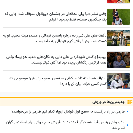
چه بود؟
وقتی تمام دنیا برای لحظه‌ای در چشمان دی‌پائول متوقف شد؛ جایی که
یک جنگجوی خسته، فقط پدربود +فیلم
ناگفته‌های علی قلی‌زاده درباره یاسمن فرمانی و مصدومیت عجیب او به
دست همسرش! وقتی کری فوتبالی به خانه رسید
ببینید| واکنش باورنکردنی علی دایی به تکان‌های شدید هواپیما؛ وقتی
همه از ترس رنگشان پریده بود اما آقای فوتبالیست...
اعتراف شجاعانه ناهید کیانی به نقص عضو جزئی‌اش؛ موضوعی که
کمتر کسی جرأت بیان آن را دارد!
جدید‌ترین‌ها در ورزش
طارمی در راه بازگشت به سطح اول فوتبال اروپا؛ کدام تیم طارمی را می‌خواهد؟
عذرخواهی رئیس فیفا هم دیگر فایده ندارد! فروش جام جهانی برای اینفانتینو گران
تمام شد