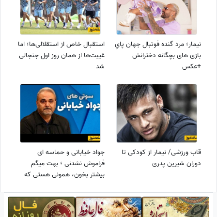
نیمار؛ مرد گنده فوتبال جهان پایِ
استقبال خاص از استقلالی‌ها؛ اما
بازی های بچگانه دخترانش
غیبت‌ها از همان روز اول جنجالی
+عکس
شد
قاب ورزشی/ نیمار از کودکی تا
جواد خیابانی و حماسه ای
دوران شیرین پدری
فراموش نشدنی ؛ بهت میگم
بیشتر بخون، همونی هستی که
فکر میکردی خیلی میدونی الان
میدونی اون موقع هیچی
نمیدونستی ....