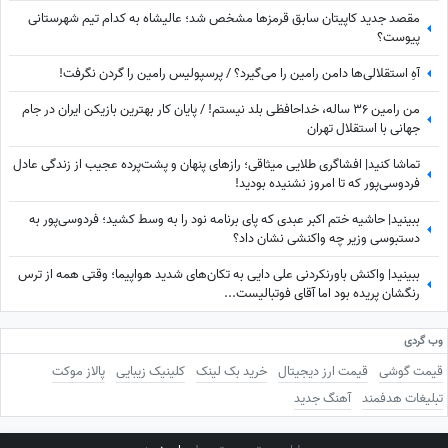
مقصد جدید کاپیتان سابق قرمزها مشخص شد؛ عالیشاه به کدام تیم شهرستانی
پیوست؟
آهِ استقلالی‌ها دامن رامین را می‌گیرد؟ / پرسپولیس رامین را گردن نگرفت!
من رامین 36 ساله، خداحافظی بلد نیستم! / پایان کار بهترین بازیکن ایران در جام
جهانی با استقلال تهران
تماشا کنید| افشاگری طلایی میثاقی؛ رازهای پنهان و پشت‌پرده عجیب از زندگی عادل
فردوسی‌پور که تا امروز نشنیده بودید!
ببینید| حاشیه ختم اکبر عبدی که پای برنامه نود را به وسط کشید؛ فردوسی‌پور به
دستبوسی وزیر چه واکنشی نشان داد؟
ببینید| واکنش باورنکردنی علی دایی به تکان‌های شدید هواپیما؛ وقتی همه از ترس
رنگشان پریده بود اما آقای فوتبالیست...
وب گردی
قیمت گوشی
قیمت ارز دیجیتال
خرید بک لینک
کلینیک زیبایی
پالاز موکت
تبلیغات هدفمند
آهنگ جدید