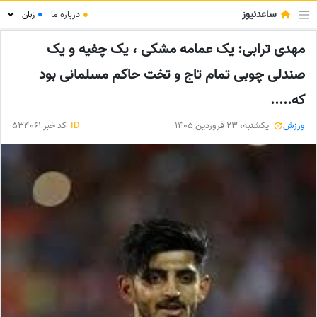
ساعدنیوز
●
درباره ما
●
مهدی ترابی: یک عمامه مشکی ، یک چفیه و یک
صندلی چوبی تمام تاج و تخت حاکم مسلمانی بود
که.....
ورزش
یکشنبه، 23 فروردین 1405
ID
کد خبر 534061