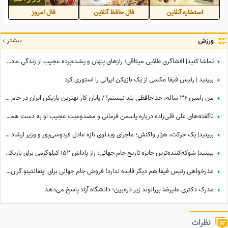
استخاره آنلاین
فال حافظ آنلاین
فال امروز
ورزش
بیشتر
تماشا کنید| افشاگری طلایی میثاقی؛ رازهای پنهان و پشت‌پرده عجیب از زندگی عادل فردوسی‌پور که تا امروز نشنیده بودید!
ببینید | رئیس فیفا عکسی از یک بازیکن ایرانی را استوری کرد
من رامین 36 ساله، خداحافظی بلد نیستم! / پایان کار بهترین بازیکن ایران در جام جهانی با استقلال تهران
ناگفته‌های علی قلی‌زاده درباره یاسمن فرمانی و مصدومیت عجیب او به دست همسرش! وقتی کری فوتبالی به خانه رسید
ببینید| یک حرکت، هزار واکنش؛ ماجرای ویدئوی تازه عادل فردوسی‌پور و وزیر ارشاد در مراسم ختم اکبر عبدی چیست؟
ببینید| شوکه‌کننده‌ترین جایزه تاریخ جام جهانی؛ راز پاداش 152 کیلوگرمی برای بازیکنان اسپانیا چیست؟
عذرخواهی رئیس فیفا هم دیگر فایده ندارد! فروش جام جهانی برای اینفانتینو گران تمام شد
مدرک دکتری علیرضا بیرانوند زیر ذره‌بین؛ دانشگاه آزاد پاسخ می‌دهد
نظرات