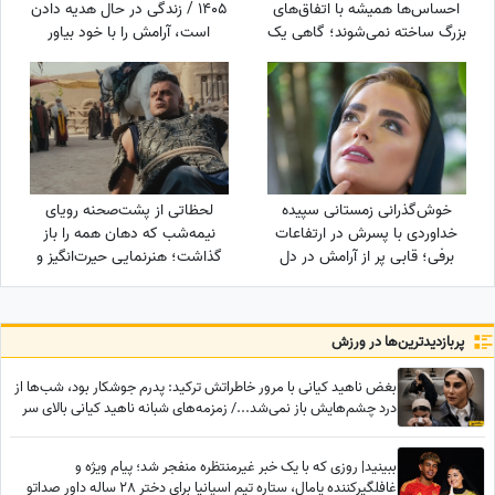
احساس‌ها همیشه با اتفاق‌های
1405 / زندگی در حال هدیه دادن
بزرگ ساخته نمی‌شوند؛ گاهی یک
است، آرامش را با خود بیاور
نگاه یا یک توجه کوتاه می‌تواند
یک روز معمولی را به خاطره‌ای
خاص تبدیل کند / پنج‌شنبه 15
مرداد 1405
خوش‌گذرانی زمستانی سپیده
لحظاتی از پشت‌صحنه رویای
خداوردی با پسرش در ارتفاعات
نیمه‌شب که دهان همه را باز
برفی؛ قابی پر از آرامش در دل
گذاشت؛ هنرنمایی حیرت‌انگیز و
طبیعت
جانانه روزبه حصاری بدون
بدلکار!+ویدیو
پربازدید‌ترین‌ها در ورزش
بغض ناهید کیانی با مرور خاطراتش ترکید: پدرم جوشکار بود، شب‌ها از
درد چشم‌هایش باز نمی‌شد.../ زمزمه‌های شبانه ناهید کیانی بالای سر
جسم بی‌رمق پدرش
ببینید| روزی که با یک خبر غیرمنتظره منفجر شد؛ پیام ویژه و
غافلگیرکننده یامال، ستاره تیم اسپانیا برای دختر 28 ساله داور صداتو