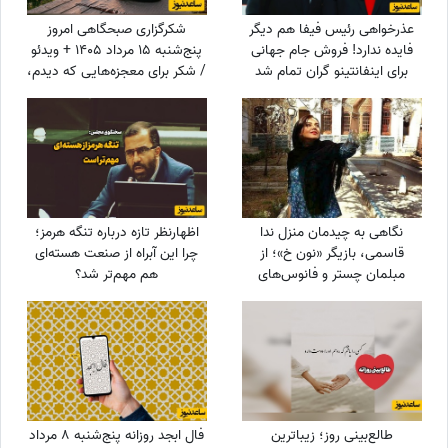
عذرخواهی رئیس فیفا هم دیگر
شکرگزاری صبحگاهی امروز
فایده ندارد! فروش جام جهانی
پنج‌شنبه 15 مرداد 1405 + ویدئو
برای اینفانتینو گران تمام شد
/ شکر برای معجزه‌هایی که دیدم،
برای نعمت‌هایی که هنوز
ندیده‌ام، و برای آرزوهایی که
همین حالا در مسیر رسیدن به
من هستند
نگاهی به چیدمان منزل ندا
اظهارنظر تازه درباره تنگه هرمز؛
قاسمی، بازیگر «نون خ»؛ از
چرا این آبراه از صنعت هسته‌ای
مبلمان چستر و فانوس‌های
هم مهم‌تر شد؟
دکوراتیو تا کابینت شیشه‌ای و
آباژورهای کلاسیک
طالع‌بینی روز؛ زیباترین
فال ابجد روزانه پنج‌شنبه 8 مرداد