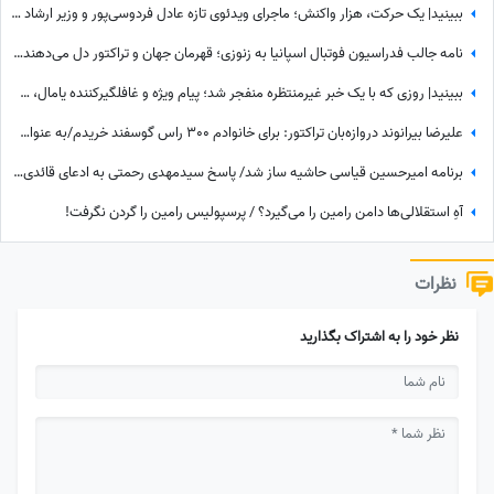
ببینید| یک حرکت، هزار واکنش؛ ماجرای ویدئوی تازه عادل فردوسی‌پور و وزیر ارشاد در مراسم ختم اکبر عبدی چیست؟
نامه جالب فدراسیون فوتبال اسپانیا به زنوزی؛ قهرمان جهان و تراکتور دل می‌دهند و قلوه می‌گیرند!
ببینید| روزی که با یک خبر غیرمنتظره منفجر شد؛ پیام ویژه و غافلگیرکننده یامال، ستاره تیم اسپانیا برای دختر 28 ساله داور صداتو چه بود؟
علیرضا بیرانوند دروازه‌بان تراکتور: برای خانوادم 300 راس گوسفند خریدم/به عنوان یک چوپان همیشه سنگ در دستانم بود تا از گوسفندان مراقبت کنم
برنامه امیرحسین قیاسی حاشیه ساز شد/ پاسخ سیدمهدی رحمتی به ادعای قائدی؛ رحمتی به قائدی گفته بود شلوارت را درمی‌آورم؟!
آهِ استقلالی‌ها دامن رامین را می‌گیرد؟ / پرسپولیس رامین را گردن نگرفت!
نظرات
نظر خود را به اشتراک بگذارید