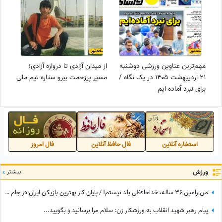
مهم‌ترین عناوین ورزشی دوشنبه
از میدان آزادی تا دروازه آزادی؛
21 اردیبهشت 1405 در یک نگاه /
مسیر پرزحمت بیرو ستاره تیم ملی
برای نبرد آماده ایم
استخاره آنلاین
فال حافظ آنلاین
فال امروز
ورزش
بیشتر
من رامین 36 ساله، خداحافظی بلد نیستم! / پایان کار بهترین بازیکن ایران در جام جهانی با استقلال تهران
پیام رهبر شهید انقلاب به ورزشکار زن: سلام مرا برسانید و بگویید...