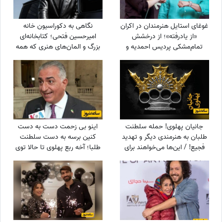
غوغای استایل هنرمندان در اکران
نگاهی به دکوراسیون خانه
«از یادرفته»؛ از درخشش
امیرحسین فتحی؛ کتابخانه‌ای
تمام‌مشکی پردیس احمدیه و
بزرگ و المان‌های هنری که همه
آزیتا حاجیان تا تیپ اسپورت
را غافلگیر کرد/ بیخود نیست
سینا مهراد و مجید مظفری
بهش میگن آقازاده سینمای ایران
جانیان پهلوی! حمله سلطنت
اینو بی زحمت دست به دست
طلبان به هنرمندی دیگر و تهدید
کنین برسه به دست سلطنت
فجیع! / این‌ها می‌خواهند برای
طلبا؛ آخه ربع پهلوی تا حالا توی
ایران آزادی بیاورند؟!
دعوای محله‌ای هم شرکت نکرده
که آرزوی این چنینی براش
دارید!+ویدیو