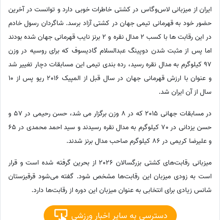
ایران از میزبانی لاس‌وگاس در کشتی خاطرات خوبی دارد و توانست در آخرین
حضور خود به قهرمانی تیمی جهان در کشتی آزاد برسد. شاگردان رسول خادم
در این رقابت ها با کسب 2 مدال نقره و 2 برنز نایب قهرمانی جهان شده بودند
اما پس از مثبت شدن دوپینگ عبدالسلام گادیسوف که برای روسیه در وزن
97 کیلوگرم به مدال نقره رسید، رده بندی تیمی این مسابقات دچار تغییر شد
و عنوان با ارزش قهرمانی جهان در سال قبل از المپیک 2016 ریو پس از 10
سال از آن ایران شد.
در مسابقات جهانی 2015 که در 8 وزن برگزار می شد، حسن رحیمی در 57 و
حسن یزدانی در 70 کیلوگرم به مدال نقره رسیدند و سید احمد محمدی در 65
و علیرضا کریمی در 86 کیلوگرم صاحب مدال برنز شدند.
میزبانی رقابت‌های کشتی بزرگسالان 2026 از بحرین گرفته شده است و قرار
است به زودی میزبان این رقابت‌ها مشخص شود. گفته می‌شود قرقیزستان
شانس زیادی برای انتخابی به عنوان میزبان این دوره از رقابت‌ها دارد.
دسترسی به سایر اخبار ورزشی