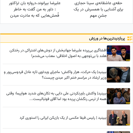
حقه‌ی عاشقانه‌ی سینا حجازی
علیرضا بیرانوند،دروازه بان تراکتور
برای آشنایی با همسرش در یک
: داور به من گفت به خاطر
جشنِ مهم
فُحش‌هایی که به مادرت میدن
بهت کارت نمیدم!/ ما حواله
ماشین نگرفتیم
پربازدید‌ترین‌ها در ورزش
افشاگری بی‌پرده علیرضا جهانبخش از دوش‌های اشتراکی در رختکن
هلند با بی‌توجهی به اصول اخلاقی: معذب می‌شدم!
ببینید| یک حرکت، هزار واکنش؛ ماجرای ویدئوی تازه عادل فردوسی‌پور و
وزیر ارشاد در مراسم ختم اکبر عبدی چیست؟
ببینید| واکنش باورنکردنی علی دایی به تکان‌های شدید هواپیما؛ وقتی
همه از ترس رنگشان پریده بود اما آقای فوتبالیست...
ببینید | رئیس فیفا عکسی از یک بازیکن ایرانی را استوری کرد