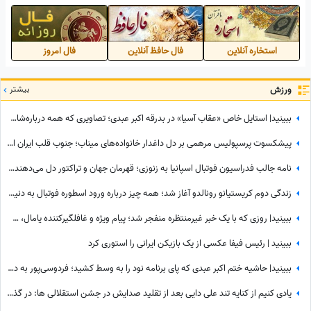
استخاره آنلاین
فال حافظ آنلاین
فال امروز
ورزش
بیشتر
ببینید| استایل خاص «عقاب آسیا» در بدرقه اکبر عبدی؛ تصاویری که همه درباره‌شان صحبت می‌کنند
پیشکسوت پرسپولیس مرهمی بر دل داغدار خانواده‌های میناب؛ جنوب قلب ایران است...
نامه جالب فدراسیون فوتبال اسپانیا به زنوزی؛ قهرمان جهان و تراکتور دل می‌دهند و قلوه می‌گیرند!
زندگی دوم کریستیانو رونالدو آغاز شد؛ همه چیز درباره ورود اسطوره فوتبال به دنیای سینما
ببینید| روزی که با یک خبر غیرمنتظره منفجر شد؛ پیام ویژه و غافلگیرکننده یامال، ستاره تیم اسپانیا برای دختر 28 ساله داور صداتو چه بود؟
ببینید | رئیس فیفا عکسی از یک بازیکن ایرانی را استوری کرد
ببینید| حاشیه ختم اکبر عبدی که پای برنامه نود را به وسط کشید؛ فردوسی‌پور به دستبوسی وزیر چه واکنشی نشان داد؟
یادی کنیم از کنایه تند علی دایی بعد از تقلید صدایش در جشن استقلالی ها: در گذشته پادشاهان دلقک‌هایی داشتند که وظیفه‌شان تقلید صدا و خنداندن مردم بود+عکس