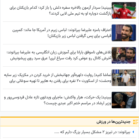
ببینید| سردار آزمون بالاخره سفره دلش را باز کرد؛ کدام بازیکنان برای
بازگشت دوباره او به تیم ملی لابی کردند؟
اعتراف بامزه علیرضا بیرانوند: لباس زیرم در آمریکا جا ماند؛ کمپین
قیاسی برای پس گرفتن لباس‌ زیر بازیکنان!
تلاش‌های ناموفق بارانا برای آموزش زبان انگلیسی به علیرضا بیرانوند؛
آخرش کانال رو عوض کرد رفت سراغ لری! عرق سرد روی پیشونیش
نشست😂
تماشا کنید| روایت دلهره‌آور جهانبخش از خرید کردن در مکزیک زیر سایه
وحشت؛ از اسکورت 20 نفره برای رفتن به هایپر تا تهیه سوغاتی برای
خواهر و مادرش از کشوری دیگر
ببینید| یک حرکت، هزار واکنش؛ ماجرای ویدئوی تازه عادل فردوسی‌پور و
وزیر ارشاد در مراسم ختم اکبر عبدی چیست؟
جدید‌ترین‌ها در ورزش
بیرانوند: در تبریز 2 مشکل بسیار بزرگ دارم که ....