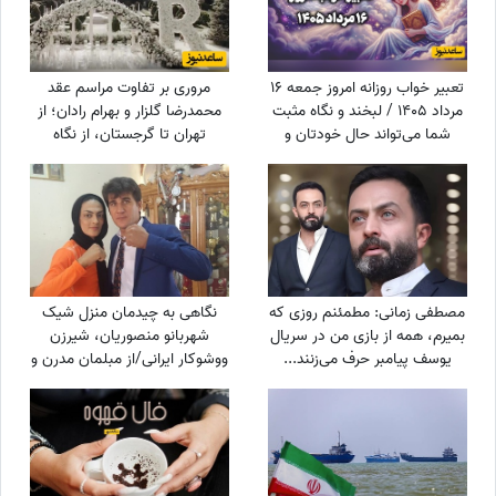
تعبیر خواب روزانه امروز جمعه 16
مروری بر تفاوت مراسم عقد
مرداد 1405 / لبخند و نگاه مثبت
محمدرضا گلزار و بهرام رادان؛ از
شما می‌تواند حال خودتان و
تهران تا گرجستان، از نگاه
اطرافیانتان را بهتر کند
عاشقانه رادان به مینا تا نگاه رو
به آسمان گلزار هنگام خطبه عقد
+ عکس
مصطفی زمانی: مطمئنم روزی که
نگاهی به چیدمان منزل شیک
بمیرم، همه از بازی من در سریال
شهربانو منصوریان، شیرزن
یوسف پیامبر حرف می‌زنند...
ووشوکار ایرانی/از مبلمان مدرن و
+ویدیو
پرده اعیانی تا فرش آبی فیروزه‌ای