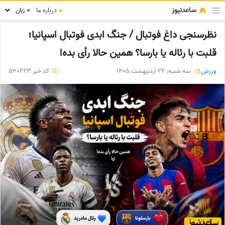
ساعدنیوز
●
درباره ما
●
نظرسنجی داغ فوتبال / جنگ ابدی فوتبال اسپانیا؛
قلبت با رئاله یا بارسا؟ همین حالا رأی بده!
ورزش
سه شنبه، 22 اردیبهشت 1405
ID
کد خبر 540223