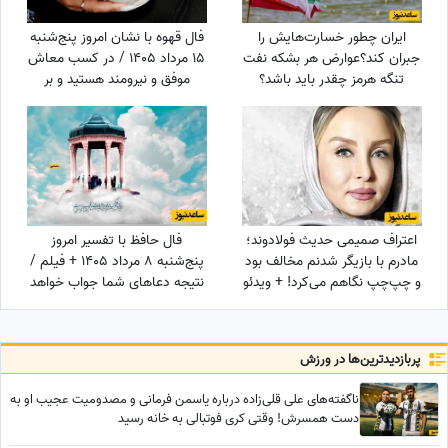
ایران چطور خسارت‌هایش را
فال قهوه با نشان امروز پنج‌شنبه
جبران کند؟عوارض هر بشکه نفت
15 مرداد 1405 / در کسب معاش
تنگه هرمز چقدر باید باشد؟
موفق و نیرومند هستید و بر
دشمنان غلبه می‌کنید مخصوصا
بر ...
اعتراف صمیمی حدیث فولادوند؛
فال حافظ با تفسیر امروز
مادرم با بازیگر شدنم مخالف بود
پنج‌شنبه 8 مرداد 1405 + فیلم /
و چپ‌چپ نگاهم می‌کرد! + ویدئو
نتیجه دعاهای شما جواب خواهد
داد درهای بسته به روی شما باز
می‌شوند
پربازدید‌ترین‌ها در ورزش
ناگفته‌های علی قلی‌زاده درباره یاسمن فرمانی و مصدومیت عجیب او به
دست همسرش! وقتی کری فوتبالی به خانه رسید