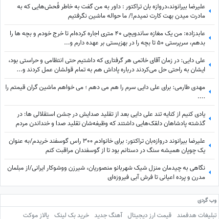
علیرضا بیرانوند،دروازه بان تراکتور : داور به من گفت به خاطر فُحش‌هایی که به
مادرت میدن بهت کارت نمیدم!/ ما حواله ماشین نگرفتیم
عابدزاده: من یک مغازه ساندویچی 40 متری اجاره کرده‌ام تا خرج خودم و بچه ها را
بدهم، سرپرستی 50 تا بچه را در بهزیستی بر عهده دارم و...
علی دایی: در زمان آقای خاتمی هر گرفتاری‌ که داشتیم حتی انتظامی و حراستی بود،
ایشان به راحتی حل می‌کردند درباره پاداش هم به تمام قولشان عمل کردند و...
مهدی طارمی: برای علی دایی سرم را هم می دهم ؛ می خواهم ماشین گران قیمتم را
....
یادی کنیم از کنایه تند علی دایی بعد از تقلید صدایش در جشن استقلالی ها: در
گذشته پادشاهان دلقک‌هایی داشتند که وظیفه‌شان تقلید صدا و خنداندن مردم
بود+عکس
علیرضا بیرانوند دروازه‌بان تراکتور: برای خانوادم 300 راس گوسفند خریدم/به عنوان
یک چوپان همیشه سنگ در دستانم بود تا از گوسفندان مراقبت کنم
نگاهی به چیدمان منزل شیک شهربانو منصوریان، شیرزن ووشوکار ایرانی/از مبلمان
مدرن و پرده اعیانی تا فرش آبی فیروزه‌ای
وب گردی
تبلیغات هدفمند
قیمت ارز دیجیتال
آهنگ جدید
خرید بک لینک
پالاز موکت