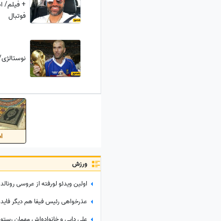
+ فیلم/ ا
فوتبال
نوستالژی/ لح
اس
ورزش