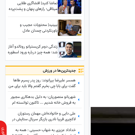
تماشا کنید| افشاگری طلایی
میثاقی؛ رازهای پنهان و پشت‌پرده
عجیب از زندگی عادل فردوسی‌پور
که تا امروز نشنیده بودید!
ببینید| محتویات عجیب و
باورنکردنی چمدان عادل
فردوسی‌پور در یک سفر خارجی؛
کسی حدسش را هم نمی‌زد!
زندگی دوم کریستیانو رونالدو آغاز
شد؛ همه چیز درباره ورود اسطوره
فوتبال به دنیای سینما
جدید‌ترین‌ها در ورزش
همسر علیرضا بیرانوند: روز پدر پسرم طاها
گفت برای بابا چی بخرم گفتم والا باید برای من
بخری هم پدرم هم مادر/ به افتخار شیرزن
شهربانو منصوریان: به دلیل بدهکاری مجبور
های ایرانی👌+فیلم
به فروش خانه شدیم ... تاکنون توانسته ام
تنها یک خانه و یک خودرو پراید داشته باشم!
علی دایی و خانواده‌اش مهمان رستوران
لاکچری فریبا نادری بازیگر سریال ستایش در
تهران/ عروس حشمت فردوس: قدم روی
خداداد عزیزی به شهاب حسینی : همه به
چشم ما گذاشتید