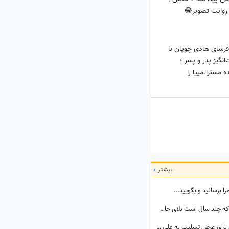
روایت تصویر😂
فرسای هادی چوپان با
گیز پدر و پسر ؛
 مسترالمپیا را
بیشتر
ا برسانید و بگویید...
هشدار جدی سرمربی پرسپولیس برای موردی که چند سال است بلای جان این تیم شده: بفهمم برخورد جدی می‌کنم
حضور دسته جمعی ورزشکاران و اهالی فوتبال برای عرض تسلیت به علی دایی در اردبیل/ رخت عزای شهریار فوتبال ایران در مقام اقوام درجه یک+عکس