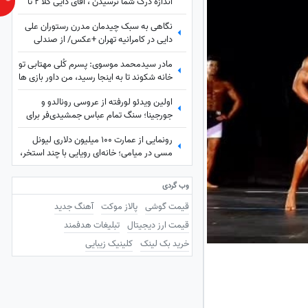
اندازه دَرک شما نرسیدن ، آقای دایی کلا 2 تا
پاس در طول بازی فوتبالش داد اونم پشت به
نگاهی به سبک چیدمان مدرن رستوران علی
دروازه بود از پاش در رفت
دایی در کامرانیه تهران +عکس/ از صندلی
های بنفش و گیاهان تا سقف شیشه ای و پرده
مادر سیدمحمد موسوی: پسرم کُلی مهتابی تو
های ساده
خانه شکوند تا به اینجا رسید، من داور بازی ها
بودم، یک تور وسط هال خانه می‌زدند و...
اولین ویدئو لورفته از عروسی رونالدو و
جورجینا؛ سنگ تمام عباس جمشیدی‌فر برای
جشن نوستالژیک ستاره فوتبال!
رونمایی از عمارت 100 میلیون دلاری لیونل
مسی در میامی؛ خانه‌ای رویایی با چند استخر،
سینمای خانگی و گاراژ بزرگ!
وب گردی
قیمت گوشی
پالاز موکت
آهنگ جدید
قیمت ارز دیجیتال
تبلیغات هدفمند
خرید بک لینک
کلینیک زیبایی