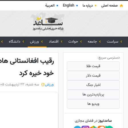
صفحه اصلی
●
درباره ما
●
English
●
العربية
سیاست
جامعه
حوادث
اقتصاد
ورزش
دانشگاه
دسترسی سریع:
رقیب افغانستانی هاد
قیمت طلا
خود خیره کرد
قیمت دلار
ورزش
سه شنبه، 22 اردیبهشت 1405
اخبار جنگ
پربازدید‌ترین ها
ویدیو ها
ساعدنیوز
در فضای مجازی