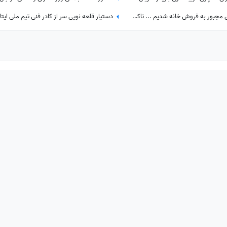
شهربانو منصوریان: به دلیل بدهکاری مجبور به فروش خانه شدیم ... تاکنون توانسته ام تنها یک خانه و یک خودرو پراید داشته باشم!
دستیار قلعه نویی سر از کادر فنی تیم ملی ایتالی