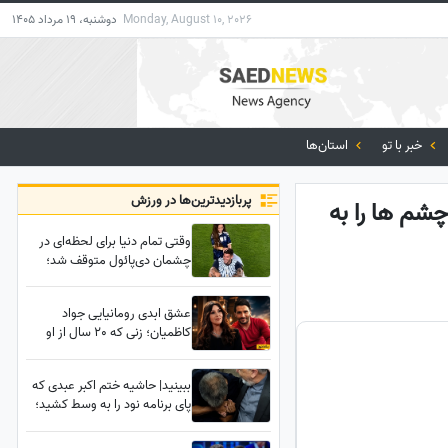
Monday, August 10, 2026
دوشنبه، 19 مرداد 1405
خبر با تو
استان‌ها
پربازدید‌ترین‌ها در ورزش
شم ها را به
وقتی تمام دنیا برای لحظه‌ای در
چشمان دی‌پائول متوقف شد؛
جایی که یک جنگجوی خسته،
فقط پدربود +فیلم
عشق ابدی رومانیایی جواد
کاظمیان؛ زنی که 20 سال از او
بزرگ‌تر است و یک دختر 25 ساله
دارد! حوصله ازدواج را ندارم!
ببینید| حاشیه ختم اکبر عبدی که
پای برنامه نود را به وسط کشید؛
فردوسی‌پور به دستبوسی وزیر چه
واکنشی نشان داد؟