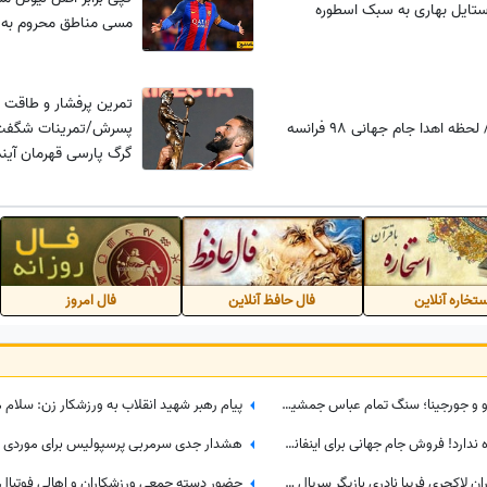
ستایل بهاری به سبک اسطوره
مسی مناطق محروم به 
تمرین پرفشار و طاقت 
ظه اهدا جام جهانی 98 فرانسه
پسرش/تمرینات شگفت‌ان
گرگ پارسی قهرمان آینده
می‌سازد
تخاره آنلاین
فال حافظ آنلاین
فال امروز
اولین ویدئو لورفته از عروسی رونالدو و جورجینا؛ سنگ تمام عباس جمشیدی‌فر برای جشن نوستالژیک ستاره فوتبال!
پیام رهبر شهید انقلاب به ورزشکار زن: سلام مر
عذرخواهی رئیس فیفا هم دیگر فایده ندارد! فروش جام جهانی برای اینفانتینو گران تمام شد
علی دایی و خانواده‌اش مهمان رستوران لاکچری فریبا نادری بازیگر سریال ستایش در تهران/ عروس حشمت فردوس: قدم روی چشم ما گذاشتید