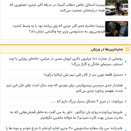
ببینید| استایل خاص «عقاب آسیا» در بدرقه اکبر عبدی؛ تصاویری که
همه درباره‌شان صحبت می‌کنند
ببینید| حاشیه ختم اکبر عبدی که پای برنامه نود را به وسط کشید؛
فردوسی‌پور به دستبوسی وزیر چه واکنشی نشان داد؟
جدید‌ترین‌ها در ورزش
رونمایی از عمارت 100 میلیون دلاری لیونل مسی در میامی؛ خانه‌ای رویایی با چند
استخر، سینمای خانگی و گاراژ بزرگ!
دستیار قلعه نویی سر از کادر فنی تیم ملی ایتالیا درآورد!
هشدار جدی سرمربی پرسپولیس برای موردی که چند سال است بلای جان این تیم
شده: بفهمم برخورد جدی می‌کنم
بیرانوند: در تبریز 2 مشکل بسیار بزرگ دارم که ....
علیرضا بیرانوند،دروازه بان تراکتور : داور به من گفت به خاطر فُحش‌هایی که به
مادرت میدن بهت کارت نمیدم!/ ما حواله ماشین نگرفتیم
عابدزاده: من یک مغازه ساندویچی 40 متری اجاره کرده‌ام تا خرج خودم و بچه ها را