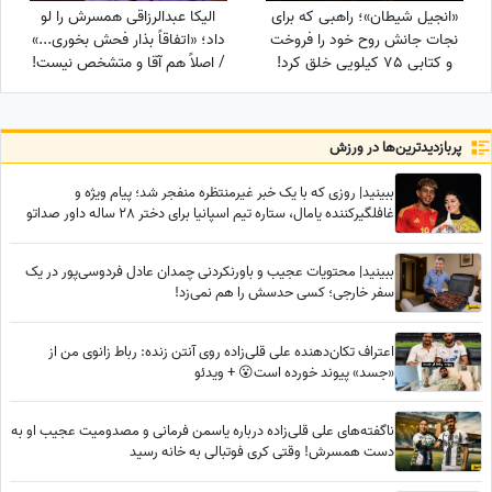
«انجیل شیطان»؛ راهبی که برای
الیکا عبدالرزاقی همسرش را لو
نجات جانش روح خود را فروخت
داد؛ «اتفاقاً بذار فحش بخوری...»
و کتابی 75 کیلویی خلق کرد!
/ اصلاً هم آقا و متشخص نیست!
پربازدید‌ترین‌ها در ورزش
ببینید| روزی که با یک خبر غیرمنتظره منفجر شد؛ پیام ویژه و
غافلگیرکننده یامال، ستاره تیم اسپانیا برای دختر 28 ساله داور صداتو
چه بود؟
ببینید| محتویات عجیب و باورنکردنی چمدان عادل فردوسی‌پور در یک
سفر خارجی؛ کسی حدسش را هم نمی‌زد!
اعتراف تکان‌دهنده علی قلی‌زاده روی آنتن زنده: رباط زانوی من از
«جسد» پیوند خورده است😮 + ویدئو
ناگفته‌های علی قلی‌زاده درباره یاسمن فرمانی و مصدومیت عجیب او به
دست همسرش! وقتی کری فوتبالی به خانه رسید