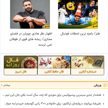
طنز/ بامزه ترین لحظات فوتبال
اظهار نظر هادی چوپان در فضای
مجازی/ ریشه های قوی از طوفان
نمی ترسند
استخاره آنلاین
فال حافظ آنلاین
فال امروز
ورزش
بیشتر
هشدار جدی سرمربی پرسپولیس برای موردی که چند سال است بلای جان این تیم شده: بفهمم برخورد جدی می‌کنم
علیرضا بیرانوند دروازه‌بان تراکتور: برای خانوادم 300 راس گوسفند خریدم/به عنوان یک چوپان همیشه سنگ در دستانم بود تا از گوسفندان مراقبت کنم