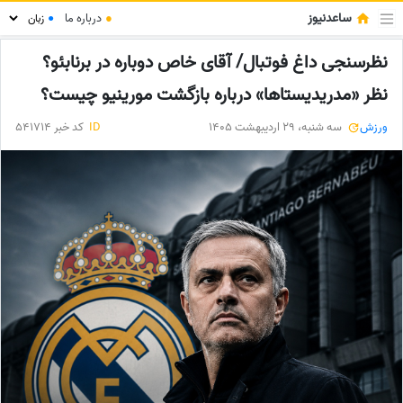
ساعدنیوز
●
درباره ما
●
نظرسنجی داغ فوتبال/ آقای خاص دوباره در برنابئو؟
نظر «مدریدیستاها» درباره بازگشت مورینیو چیست؟
ورزش
سه شنبه، 29 اردیبهشت 1405
ID
کد خبر 541714