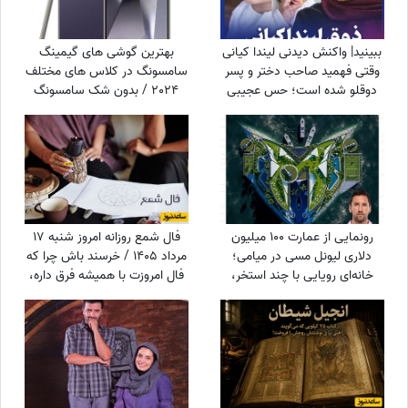
ببینید| واکنش دیدنی لیندا کیانی
بهترین گوشی های گیمینگ
وقتی فهمید صاحب دختر و پسر
سامسونگ در کلاس های مختلف
دوقلو شده است؛ حس عجیبی
2024 / بدون شک سامسونگ
داشتم چون فهمیدم پسرم یه...
S24 Ultra در حال حاضر
قدرتمندترین گوشی سامسونگ
برای گیمینگ در بازار است
رونمایی از عمارت 100 میلیون
فال شمع روزانه امروز شنبه 17
دلاری لیونل مسی در میامی؛
مرداد 1405 / خرسند باش چرا که
خانه‌ای رویایی با چند استخر،
فال امروزت با همیشه فرق داره،
سینمای خانگی و گاراژ بزرگ!
تغییر بزرگی در راهه، ثروت، عشق
یا سفر