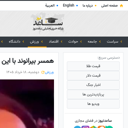
صفحه اصلی
●
درباره ما
●
English
●
العربية
سیاست
جامعه
حوادث
اقتصاد
ورزش
دانشگاه
دسترسی سریع:
همسر بیرانوند با ای
قیمت طلا
ورزش
دوشنبه، 18 خرداد 1405
قیمت دلار
اخبار جنگ
پربازدید‌ترین ها
ویدیو ها
ساعدنیوز
در فضای مجازی