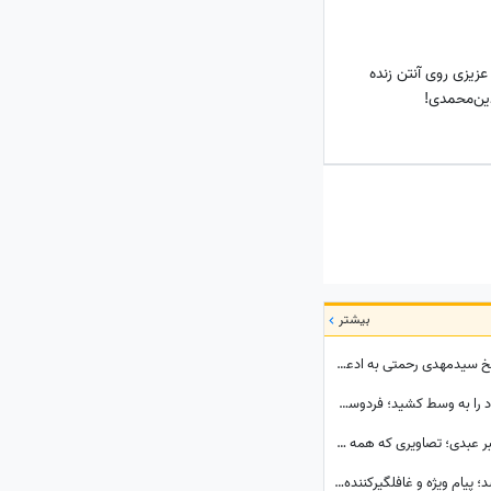
زیزی روی آنتن زنده
ین‌محمدی!
بیشتر
برنامه امیرحسین قیاسی حاشیه ساز شد/ پاسخ سیدمهدی رحمتی به ادعای قائدی؛ رحمتی به قائدی گفته بود شلوارت را درمی‌آورم؟!
ببینید| حاشیه ختم اکبر عبدی که پای برنامه نود را به وسط کشید؛ فردوسی‌پور به دستبوسی وزیر چه واکنشی نشان داد؟
ببینید| استایل خاص «عقاب آسیا» در بدرقه اکبر عبدی؛ تصاویری که همه درباره‌شان صحبت می‌کنند
ببینید| روزی که با یک خبر غیرمنتظره منفجر شد؛ پیام ویژه و غافلگیرکننده یامال، ستاره تیم اسپانیا برای دختر 28 ساله داور صداتو چه بود؟