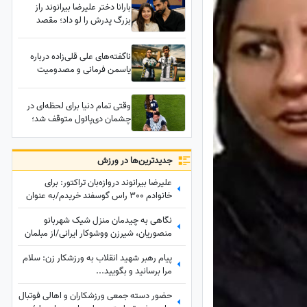
بارانا دختر علیرضا بیرانوند راز
فیلم
بزرگ پدرش را لو داد؛ مقصد
بعدی بیرانوند مشخص شد؟
ناگفته‌های علی قلی‌زاده درباره
یاسمن فرمانی و مصدومیت
عجیب او به دست همسرش!
وقتی کری فوتبالی به خانه رسید
وقتی تمام دنیا برای لحظه‌ای در
چشمان دی‌پائول متوقف شد؛
جایی که یک جنگجوی خسته،
فقط پدربود +فیلم
جدید‌ترین‌ها در ورزش
علیرضا بیرانوند دروازه‌بان تراکتور: برای
خانوادم 300 راس گوسفند خریدم/به عنوان
یک چوپان همیشه سنگ در دستانم بود تا از
نگاهی به چیدمان منزل شیک شهربانو
گوسفندان مراقبت کنم
منصوریان، شیرزن ووشوکار ایرانی/از مبلمان
مدرن و پرده اعیانی تا فرش آبی فیروزه‌ای
پیام رهبر شهید انقلاب به ورزشکار زن: سلام
مرا برسانید و بگویید...
حضور دسته جمعی ورزشکاران و اهالی فوتبال