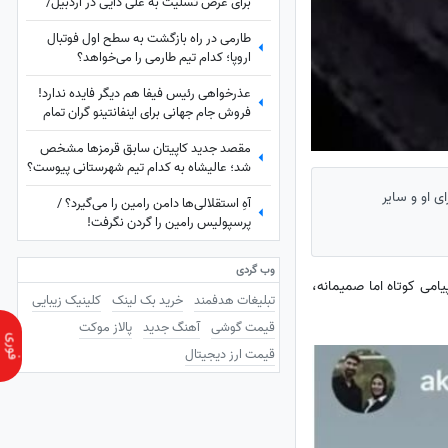
برای عرض تسلیت به علی دایی در اردبیل/
رخت عزای شهریار فوتبال ایران در مقام اقوام
طارمی در راه بازگشت به سطح اول فوتبال
درجه یک+عکس
اروپا؛ کدام تیم طارمی را می‌خواهد؟
عذرخواهی رئیس فیفا هم دیگر فایده ندارد!
فروش جام جهانی برای اینفانتینو گران تمام
شد
مقصد جدید کاپیتان سابق قرمزها مشخص
شد؛ عالیشاه به کدام تیم شهرستانی پیوست؟
ی او و سایر
آهِ استقلالی‌ها دامن رامین را می‌گیرد؟ /
پرسپولیس رامین را گردن نگرفت!
وب گردی
پیامی کوتاه اما صمیمانه،
تبلیغات هدفمند
خرید بک لینک
کلینیک زیبایی
قیمت گوشی
آهنگ جدید
پالاز موکت
قیمت ارز دیجیتال