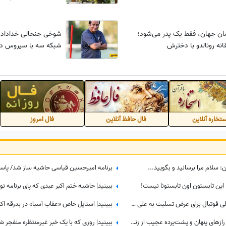
ان جهان، فقط یک پدر می‌شود؛
شوخی جنجالی خداداد ع
انه رونالدو با دخترش
شبکه سه با سیروس د
تخاره آنلاین
فال حافظ آنلاین
فال امروز
: سلام مرا برسانید و بگویید...
: این تابستون اون تابستونا نیست!
حضور دسته جمعی ورزشکاران و اهالی فوتبال برای عرض تسلیت به علی دایی در اردبیل/ رخت عزای شهریار فوتبال ایران در مقام اقوام درجه یک+عکس
تماشا کنید| افشاگری طلایی میثاقی؛ رازهای پنهان و پشت‌پرده عجیب از زندگی عادل فردوسی‌پور که تا امروز نشنیده بودید!