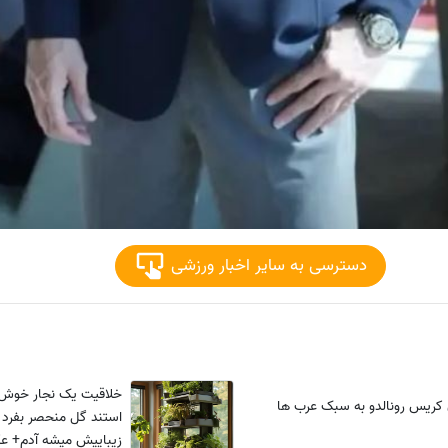
دسترسی به سایر اخبار ورزشی
خلاقیت یک نجار خوش 
کریس رونالدو به سبک عرب ها
استند گل منحصر بفرد 
زیباییش میشه آدم+ 