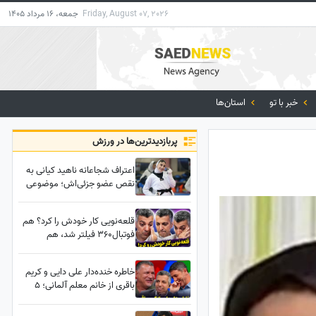
Friday, August 07, 2026
جمعه، 16 مرداد 1405
خبر با تو
استان‌ها
پربازدید‌ترین‌ها در ورزش
اعتراف شجاعانه ناهید کیانی به
نقص عضو جزئی‌اش؛ موضوعی
که کمتر کسی جرأت بیان آن را
دارد!
قلعه‌نویی کار خودش را کرد؟ هم
فوتبال360 فیلتر شد، هم
اشک‌های عادل فردوسی‌پور
درآمد!
خاطره خنده‌دار علی دایی و کریم
باقری از خانم معلم آلمانی؛ 5
صبح هوس مک‌دونالد کرده 🤣 /
یه ترک هیچ‌جا باخت نمیده +