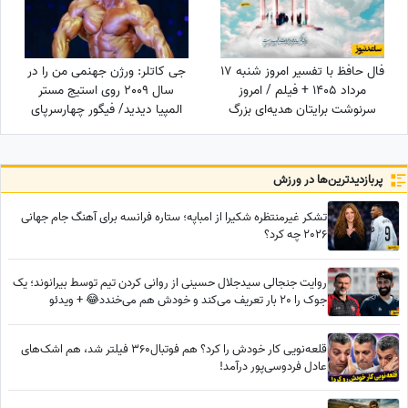
فال حافظ با تفسیر امروز شنبه 17
جی کاتلر: ورژن جهنمی من را در
مرداد 1405 + فیلم / امروز
سال 2009 روی استیج مستر
سرنوشت برایتان هدیه‌ای بزرگ
المپیا دیدید/ فیگور چهارسرپای
کنار گذاشته؛ شادی و موفقیت
من تکرارنشدنی است +فیلم
خیلی زود درِ خانه‌تان را می‌زنند!
پربازدید‌ترین‌ها در ورزش
تشکر غیرمنتظره شکیرا از امباپه؛ ستاره فرانسه برای آهنگ جام جهانی
2026 چه کرد؟
روایت جنجالی سیدجلال حسینی از روانی کردن تیم توسط بیرانوند؛ یک
جوک را 20 بار تعریف می‌کند و خودش هم می‌خندد😂 + ویدئو
قلعه‌نویی کار خودش را کرد؟ هم فوتبال360 فیلتر شد، هم اشک‌های
عادل فردوسی‌پور درآمد!