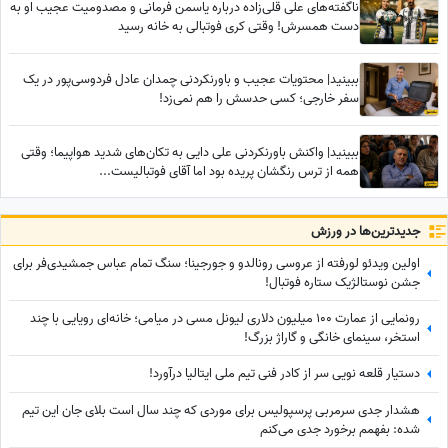
ناگفته‌های علی قلی‌زاده درباره یاسمن فرمانی و مصدومیت عجیب او به
دست همسرش! وقتی کری فوتبالی به خانه رسید
ببینید| محتویات عجیب و باورنکردنی چمدان عادل فردوسی‌پور در یک
سفر خارجی؛ کسی حدسش را هم نمی‌زد!
ببینید| واکنش باورنکردنی علی دایی به تکان‌های شدید هواپیما؛ وقتی
همه از ترس رنگشان پریده بود اما آقای فوتبالیست...
جدید‌ترین‌ها در ورزش
اولین ویدئو لورفته از عروسی رونالدو و جورجینا؛ سنگ تمام عباس جمشیدی‌فر برای
جشن نوستالژیک ستاره فوتبال!
رونمایی از عمارت 100 میلیون دلاری لیونل مسی در میامی؛ خانه‌ای رویایی با چند
استخر، سینمای خانگی و گاراژ بزرگ!
دستیار قلعه نویی سر از کادر فنی تیم ملی ایتالیا درآورد!
هشدار جدی سرمربی پرسپولیس برای موردی که چند سال است بلای جان این تیم
شده: بفهمم برخورد جدی می‌کنم