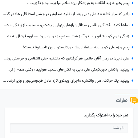
پیام رهبر شهید انقلاب به ورزشکار زن: سلام مرا برسانید و بگویید...
یادی کنیم از کنایه تند علی دایی بعد از تقلید صدایش در جشن استقلالی ها: در گذشته پادشاهان دلقک‌هایی داشتند که وظیفه‌شان تقلید صدا و خنداندن مردم بود+عکس
تماشا کنید| افشاگری طلایی میثاقی؛ رازهای پنهان و پشت‌پرده عجیب از زندگی عادل فردوسی‌پور که تا امروز نشنیده بودید!
زندگی دوم کریستیانو رونالدو آغاز شد؛ همه چیز درباره ورود اسطوره فوتبال به دنیای سینما
پیام ویژه علی کریمی به استقلالی‌ها: این تابستون اون تابستونا نیست!
علی دایی: در زمان آقای خاتمی هر گرفتاری‌ که داشتیم حتی انتظامی و حراستی بود، ایشان به راحتی حل می‌کردند درباره پاداش هم به تمام قولشان عمل کردند و...
ببینید| واکنش باورنکردنی علی دایی به تکان‌های شدید هواپیما؛ وقتی همه از ترس رنگشان پریده بود اما آقای فوتبالیست...
ببینید| یک حرکت، هزار واکنش؛ ماجرای ویدئوی تازه عادل فردوسی‌پور و وزیر ارشاد در مراسم ختم اکبر عبدی چیست؟
نظرات
نظر خود را به اشتراک بگذارید