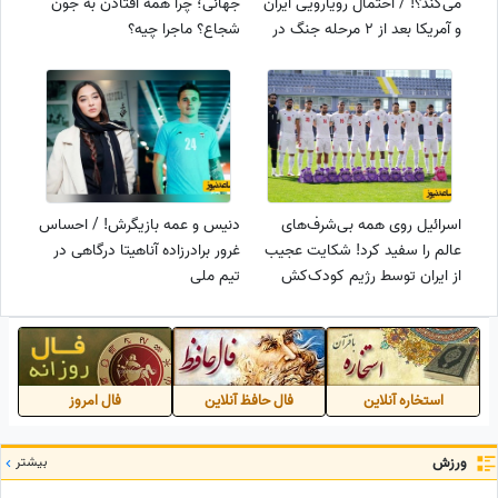
می‌کند؟! / احتمال رویارویی ایران
جهانی؛ چرا همه افتادن به جون
و آمریکا بعد از 2 مرحله جنگ در
شجاع؟ ماجرا چیه؟
کمتر از 1 سال
اسرائیل روی همه بی‌شرف‌های
دنیس و عمه بازیگرش! / احساس
عالم را سفید کرد! شکایت عجیب
غرور برادرزاده آناهیتا درگاهی در
از ایران توسط رژیم کودک‌کش
تیم ملی
استخاره آنلاین
فال حافظ آنلاین
فال امروز
ورزش
بیشتر