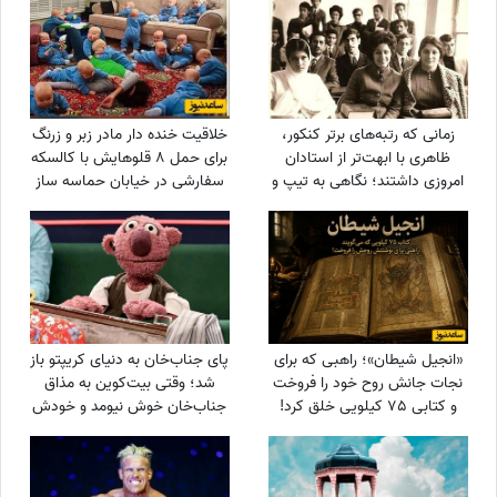
نگاهش با مردم حرف می زد
زمانی که رتبه‌های برتر کنکور،
خلاقیت خنده دار مادر زبر و زرنگ
ظاهری با ابهت‌تر از استادان
برای حمل 8 قلوهایش با کالسکه
امروزی داشتند؛ نگاهی به تیپ و
سفارشی در خیابان حماسه ساز
استایل رتبه‌های برتر کنکور سال
شد+عکس/ هنر نزد مادران است
1354 + عکس
و بس!
«انجیل شیطان»؛ راهبی که برای
پای جناب‌خان به دنیای کریپتو باز
نجات جانش روح خود را فروخت
شد؛ وقتی بیت‌کوین به مذاق
و کتابی 75 کیلویی خلق کرد!
جناب‌خان خوش نیومد و خودش
دست‌ به‌ کار شد😆+ویدیو