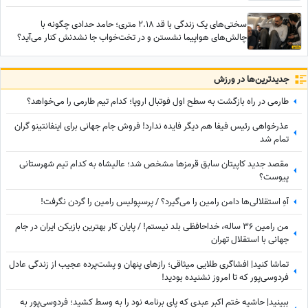
سختی‌های یک زندگی با قد 2.18 متری؛ حامد حدادی چگونه با
چالش‌های هواپیما نشستن و در تخت‌خواب جا نشدنش کنار می‌آید؟
جدید‌ترین‌ها در ورزش
طارمی در راه بازگشت به سطح اول فوتبال اروپا؛ کدام تیم طارمی را می‌خواهد؟
عذرخواهی رئیس فیفا هم دیگر فایده ندارد! فروش جام جهانی برای اینفانتینو گران
تمام شد
مقصد جدید کاپیتان سابق قرمزها مشخص شد؛ عالیشاه به کدام تیم شهرستانی
پیوست؟
آهِ استقلالی‌ها دامن رامین را می‌گیرد؟ / پرسپولیس رامین را گردن نگرفت!
من رامین 36 ساله، خداحافظی بلد نیستم! / پایان کار بهترین بازیکن ایران در جام
جهانی با استقلال تهران
تماشا کنید| افشاگری طلایی میثاقی؛ رازهای پنهان و پشت‌پرده عجیب از زندگی عادل
فردوسی‌پور که تا امروز نشنیده بودید!
ببینید| حاشیه ختم اکبر عبدی که پای برنامه نود را به وسط کشید؛ فردوسی‌پور به