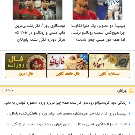
ببینید| دو تصویر، یک دنیا تفاوت!
نوستالژی روز / تکرارنشدنی‌ترین
چرا هیچ‌کس سمت رونالدو نرفت،
قاب مسی و رونالدو در 2010 که
اما همه دور مسی جمع شدند؟
هرگز دوباره تکرار نشد؛ باورتان
می‌شود 16 سال گذشت؟ + فیلم
استخاره آنلاین
فال حافظ آنلاین
فال امروز
ورزش
بیشتر
زندگی دوم کریستیانو رونالدو آغاز شد؛ همه چیز درباره ورود اسطوره فوتبال به دنیای سینما
ببینید| روزی که با یک خبر غیرمنتظره منفجر شد؛ پیام ویژه و غافلگیرکننده یامال، ستاره تیم اسپانیا برای دختر 28 ساله داور صداتو چه بود؟
تماشا کنید| افشاگری طلایی میثاقی؛ رازهای پنهان و پشت‌پرده عجیب از زندگی عادل فردوسی‌پور که تا امروز نشنیده بودید!