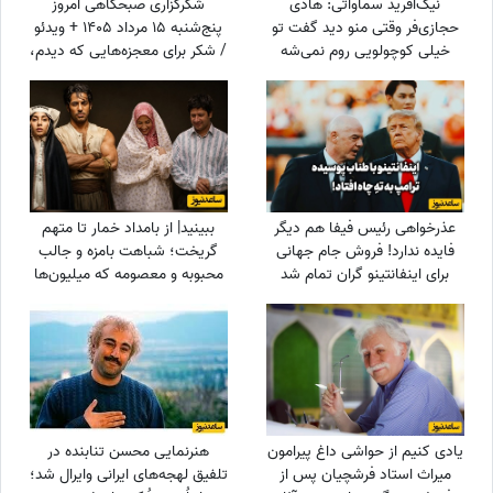
نیک‌آفرید سماواتی: هادی
شکرگزاری صبحگاهی امروز
حجازی‌فر وقتی منو دید گفت تو
پنج‌شنبه 15 مرداد 1405 + ویدئو
خیلی کوچولویی روم نمی‌شه
/ شکر برای معجزه‌هایی که دیدم،
عاشقت بشم !
برای نعمت‌هایی که هنوز
ندیده‌ام، و برای آرزوهایی که
همین حالا در مسیر رسیدن به
من هستند
عذرخواهی رئیس فیفا هم دیگر
ببینید| از بامداد خمار تا متهم
فایده ندارد! فروش جام جهانی
گریخت؛ شباهت بامزه و جالب
برای اینفانتینو گران تمام شد
محبوبه و معصومه که میلیون‌ها
بار دیده شد
یادی کنیم از حواشی داغ پیرامون
هنرنمایی محسن تنابنده در
میراث استاد فرشچیان پس از
تلفیق لهجه‌های ایرانی وایرال شد؛