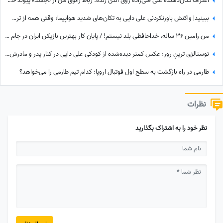
اعتراف تکان‌دهنده علی قلی‌زاده روی آنتن زنده: رباط زانوی من از «جسد» پیوند خورده است😮 + ویدئو
ببینید| واکنش باورنکردنی علی دایی به تکان‌های شدید هواپیما؛ وقتی همه از ترس رنگشان پریده بود اما آقای فوتبالیست...
من رامین 36 ساله، خداحافظی بلد نیستم! / پایان کار بهترین بازیکن ایران در جام جهانی با استقلال تهران
نوستالژی ترینِ روز؛ عکس کمتر دیده‌شده از کودکی علی دایی در کنار پدر و مادرش؛ سفری که خاطره شد
طارمی در راه بازگشت به سطح اول فوتبال اروپا؛ کدام تیم طارمی را می‌خواهد؟
نظرات
نظر خود را به اشتراک بگذارید