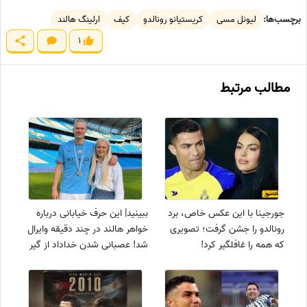
برچسب‌ها:
لیونل مسی
کریستیانو رونالدو
کیف
ارلینگ هالند
1
مطالب مرتبط
جورجینا با این عکس خاص، برد
ببینید| این حرف خیابانی درباره
رونالدو را جشن گرفت؛ تصویری
خواهر هالند در چند دقیقه وایرال
که همه را غافلگیر کرد!
شد! عصبانی شدن خداداد از گیر
دادن اوس جواد به خواهر ستاره
تیم نروژ