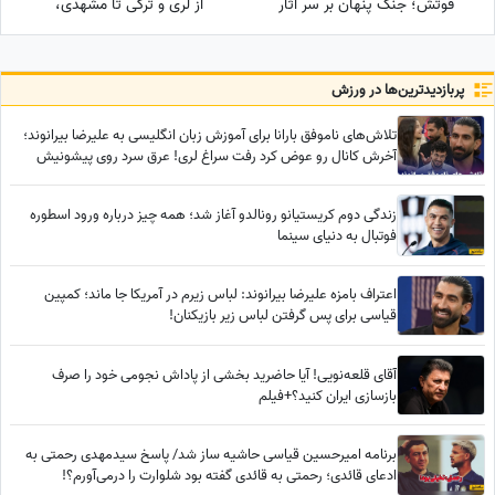
فوتش؛ جنگ پنهان بر سر آثار
از لُری و تُرکی تا مشهدی،
ماندگار نقاش بزرگ! + عکس
مازندرانی و فارسی دری + ویدئو
پربازدید‌ترین‌ها در ورزش
تلاش‌های ناموفق بارانا برای آموزش زبان انگلیسی به علیرضا بیرانوند؛
آخرش کانال رو عوض کرد رفت سراغ لری! عرق سرد روی پیشونیش
نشست😂
زندگی دوم کریستیانو رونالدو آغاز شد؛ همه چیز درباره ورود اسطوره
فوتبال به دنیای سینما
اعتراف بامزه علیرضا بیرانوند: لباس زیرم در آمریکا جا ماند؛ کمپین
قیاسی برای پس گرفتن لباس‌ زیر بازیکنان!
آقای قلعه‌نویی! آیا حاضرید بخشی از پاداش نجومی خود را صرف
بازسازی ایران کنید؟+فیلم
برنامه امیرحسین قیاسی حاشیه ساز شد/ پاسخ سیدمهدی رحمتی به
ادعای قائدی؛ رحمتی به قائدی گفته بود شلوارت را درمی‌آورم؟!