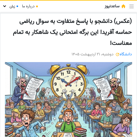
ساعدنیوز
●
درباره ما
●
(عکس) دانشجو با پاسخ متفاوت به سوال ریاضی
حماسه آفرید! این برگه امتحانی یک شاهکار به تمام
معناست!
دانشگاه
دوشنبه، 21 اردیبهشت 1405