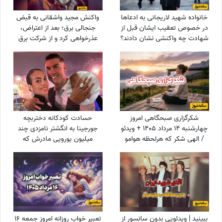
خانواده شهید لاریجانی به ادعاها
واکنش مجید واشقانی به قبض
در خصوص تعقیب ایشان قبل از
جنجالی برق؛ بعد از اعتراض،
شهادت چه واکنشی نشان دادند؟
عذرخواهی کرد و از شرکت برق
تشکر کرد
شکرگزاری صبحگاهی امروز
حسادت کودکانه دختربچه
چهارشنبه 14 مرداد 1405 + ویدئو
جورجینا به انگشتر نامزدی چند
/ الهی شکر که هرلحظه هوامو
میلیون یورویی مادرش که
داشتی؛ حتی لحظاتی که خودم
رونالدو به او هدیه داده بود!
خودمو فراموش کرده بودم
ببینید | ویدئویی بدون سانسور از
تعبیر خواب روزانه امروز جمعه 16