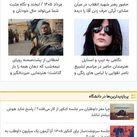
حضور رهبر شهید انقلاب در میان
مرداد 1405 / لبخند و نگاه مثبت
عشایر؛ تُرکی حرف زدن آقا را دیده
شما می‌تواند حال خودتان و
بودید؟
اطرافیانتان را بهتر کند
نگاهی به تیپ و استایل
لحظاتی از پشت‌صحنه رویای
هنرمندان حاضر در مراسم تشییع
نیمه‌شب که دهان همه را باز
ناصر تقوایی با لباس های رنگی و
گذاشت؛ هنرنمایی حیرت‌انگیز و
سفید به سفارش همسر آن
جانانه روزبه حصاری بدون
مرحوم/ محسن شریفیان، شهاب
بدلکار!+ویدیو
حسینی، مارال بنی آدم، ستاره
پربازدید‌ترین‌ها در دانشگاه
اسکندری و...
چرا مغز داوطلبان سر جلسه کنکور از کار می‌افتد؟ / پاسخ شاید هوش
بیشتر نباشد
جلسه سرنوشت‌ساز برای کنکور 1405؛ آیا آزمون یک میلیون داوطلب به
تعویق می‌افتد؟