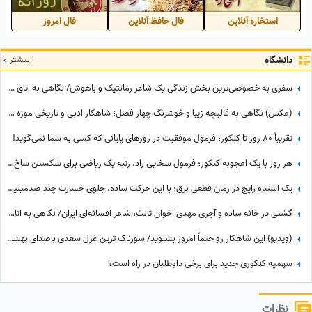
استخاره آنلاین
فال حافظ آنلاین
فال امروز
دانشگاه
بیشتر
سفری به خصوصی‌ترین بخش زندگی یک شاعر رمانتیک و باهوش/ نگاهی به اتاق کارِ زیرشیروانی احمد شاملو با قفسه های چوبی و تلویزیون رنگی دهه شصتی😍
(عکس) نگاهی به قالیچه زیبا و خوشرنگ چهار فصل؛ شاهکار ادبی و تاریخی موزه فرش ایران/ فرش افسانه‌ای با هنر دست تبریزی ها😍
تقریباً 80 روز تا کنکور؛ فرمول موفقیت در روزهای پایانی که کسی به شما نمی‌گوید!
هر روز با یک اعجوبه کنکور؛ فرمول سخایی راد، رتبه یک ریاضی برای شکستن شاخ غولِ کنکور: روزی 8 تا 10 ساعت درس می‌خواندم و...
یک اشتباه رایج در زمان قطعی برق؛ با این حرکت ساده، جلوی خسارت چند صدمیلیونی را بگیرید
گشتی در خانه ساده و آجری مهدی اخوان ثالث، شاعر افسانه‌ای ایران/ نگاهی به اتاق کارِ نُقلی او با قفسه های فلزی و میز چوبی نوستالژیک😍
(ویدیو) این شاهکار رو حتماً امروز بشنوید/ سوزناک ترین غزل سعدی باصدای بهشتی شهرام ناظری، شوالیه آواز ایران: من خود به چشم خویشتن، دیدم که جانم می‌رود😍
سهمیه کنکوری جدید برای برخی داوطلبان در راه است؟
نظرات