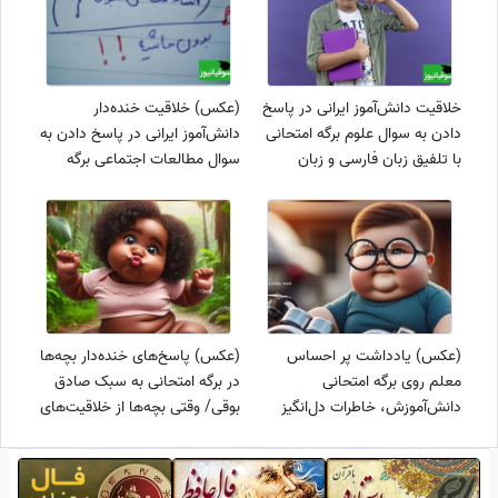
خلاقیت دانش‌آموز ایرانی در پاسخ
(عکس) خلاقیت خنده‌دار
دادن به سوال علوم برگه امتحانی
دانش‌آموز ایرانی در پاسخ دادن به
با تلفیق زبان فارسی و زبان
سوال مطالعات اجتماعی برگه
مادری‌ ترکی‌اش حماسه آفرید/
امتحانی با الهام از آهنگ معروف
معلمش توضیح داده دوز میشه
صادق بوقی پربازدید شد/ شما
نمک+عکس
بگید تنگه چیست؟😁
(عکس) یادداشت پر احساس
(عکس) پاسخ‌های خنده‌دار بچه‌ها
معلم روی برگه امتحانی
در برگه امتحانی به سبک صادق
دانش‌آموزش، خاطرات دل‌انگیز
بوقی/ وقتی بچه‌ها از خلاقیت‌های
دهه 60 رو زنده کرد😑
دیوانه‌وارشان برای فرار از سوال‌ها
استفاده می‌کنند