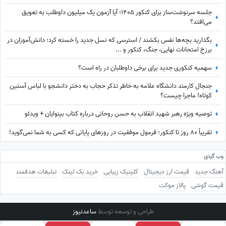
جلسه سرنوشت‌ساز برای کنکور 1405؛ آیا آزمون یک میلیون داوطلب به تعویق
می‌افتد؟
بگذارید بچه‌ها نفس بکشند / استرسی که نسل جدید را خسته کرد؛ دانش‌آموزان در
برزخ امتحانات نهایی، جنگ، کنکور و ...
سهمیه کنکوری جدید برای برخی داوطلبان در راه است؟
جنجال کارمند دانشگاه علامه به خاطر تذکر حجاب به دختر دانشجو با لباس آستین
کوتاه! ماجرا چیست؟
توصیه ویژه رهبر شهید انقلاب به حسن روحانی درباره کتاب بینوایان + ویدئو
تقریباً 80 روز تا کنکور؛ فرمول موفقیت در روزهای پایانی که کسی به شما نمی‌گوید!
وب گردی
آهنگ جدید
قیمت ارز دیجیتال
کلینیک زیبایی
خرید بک لینک
تبلیغات هدفمند
قیمت گوشی
پالاز موکت
طراحی و توسعه توسط
ساعدنیوز