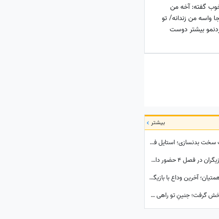
ب گفته: آخه من
ا واسه من زندانه/ تو
دنمو بیشتر دوست
بیشتر
سلفی ورزشی امیرحسین آرمان پس از تمرینات سخت بدنسازی؛ استایل فیت بازیگر محبوب در باشگاه
زیر آسمان شهر 4 کِی ساخته می‌شود؟ کدام بازیگران در فصل 4 حضور دارند؟
بغض سنگین هنرمندان در مراسم ختم مریم همتیان؛ آخرین وداع با بازیگری که در 33سالگی تسلیم سرطان شد / از سامان صفاری و ستاره اسکندری تا مسعود فراستی و هانیه غلامی در سوگ بازیگر فقید
عاشقانه‌های جذاب اسماعیل و یلدا که اجازه پخش گرفت؛ جنینِ تو راهی یلدا، مرهم زخم‌های سینا مهراد شد!