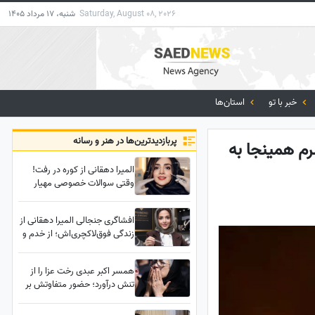
Saturday, August 08, 2026
شنبه، 17 مرداد 1405
خبر با تو
استان‌ها
پربازدید‌ترین‌ها در هنر و رسانه
رم همینجا به
المیرا دهقانی از کوره در رفت!
وقتی سوالات خصوصی مهیار
حسن خانم بازیگر را کلافه کرد!
افشاگری جنجالی المیرا دهقانی از
زندگی فوق‌لاکچری‌اش؛ از خدم و
حشم در خانه تا انبوه‌سازی و
جواهرسازی در خارج از کشور!
همسر اکبر عبدی رخت عزا را از
تنش درآورد؛ حضور متفاوتش بر
سر خاک همسرش پربازدید شد