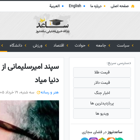
صفحه اصلی
●
درباره ما
●
English
●
العربية
سیاست
جامعه
حوادث
اقتصاد
ورزش
دانشگاه
دسترسی سریع:
سپند امیرسلیمانی از 
قیمت طلا
دنیا میاد
قیمت دلار
هنر و رسانه
سه شنبه، 19 خرداد 1405
اخبار جنگ
پربازدید‌ترین ها
ویدیو ها
ساعدنیوز
در فضای مجازی