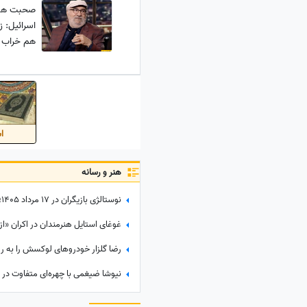
صحبت های
هم خراب 
موشک داری
فایده؟!
اس
هنر و رسانه