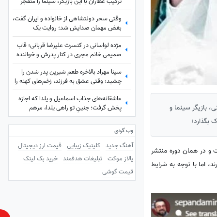
ترکیب عطاران با این بازیگر، سینما را منفجر
می‌کند / جایگزین مهناز افشار کیست؟
وقتی سحر دولتشاهی از خانواده و ایران گفت،
بغض مهمان صدایش شد؛ روایت یک
دلبستگی عمیق به وسعت یک خانه به نام
مژده لواسانی در کنسرت علیرضا قربانی؛ قاب
ایران❤«همه خانواده‌ام خارج هستند ولی...»
صمیمی خانم مجری در کنار پدرش و خواننده
محبوب
سینا مهراد بالاخره طعم شیرین پدر شدن را
چشید؛ وقتی عشق به فرزند، زخم‌های کهنه را
شست و در نهایت همان چیزی نصیبش شد
عاشقانه‌های جذاب اسماعیل و یلدا که اجازه
که مردها از زندگی می‌خواهند!
، بازیگر سینما و
پخش گرفت؛ جنینِ تو راهی یلدا، مرهم
زخم‌های سینا مهراد شد!
 بگذارد؛
وب گردی
آهنگ جدید
کلینیک زیبایی
قیمت ارز دیجیتال
 روزهای گذشته و زمان جنگ 12 روزه است و در همان دوره منتشر
پالاز موکت
تبلیغات هدفمند
خرید بک لینک
ند، اما با توجه به شرایط
قیمت گوشی