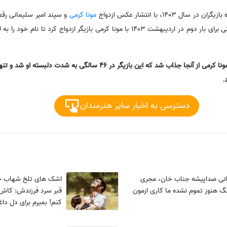
140، با انتشار عکس ازدواج
مونا کرمی
و سپند امیر سلیمانی رقم 
دو بازیگر را میداد. سپند امیرسلیمانی برای بار دوم در اردیبهشت 1403 با مونا کرمی بازیگر ازدو
ماجرای عشق سپند امیرسلیمانی و مونا کرمی از آنجا جذاب شد که این بازیگر در 46 س
.
دسترسی به اخبار سایر هنرمندان
انی صداپیشه جناب خان، مجری
اشک های تلخ شهاب ح
گ هنوز تموم نشده ما کاری ازمون
قبر سرد فرزندش: کاش 
کنم! بمیرم برای دل دا