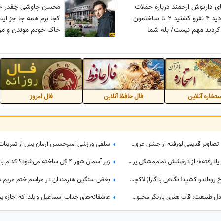
 داریوش ارجمند درباره حملات
محسن چاوشی چقدر خو
اسرائیل: زدید 4 نفرو کشتید 2 تا ساختمون
کجا برم همه جا جز اینج
کردید مهم نیست/ بله شما
خاک خودم موندن و مر
د ماشین درجه یک دارید اما چه
دارم
تخاره آنلاین
فال حافظ آنلاین
فال امروز
نوستالژی بازیگران در 17 مرداد 1405؛ تصاویر قدیمی لورفته از جشن عروسی اکبر عبدی و مصی خانوم در مرداد 1365
غوغای استایل هنرمندان در اکران «از یادرفته»؛ از درخشش تمام‌مشکی پردیس احمدیه و آزیتا حاجیان تا تیپ اسپورت سینا مهراد و مجید مظفری
رضا گلزار خودروهای لوکسش را به رخ رونالدو کشید! نگاهی با گاراژ لاکچری سوپراستار سینمای ایران+عکس
نیوشا ضیغمی با چهره‌ای متفاوت در دل طبیعت؛ قاب هنری بازیگر محبوب کنار کلبه چوبی