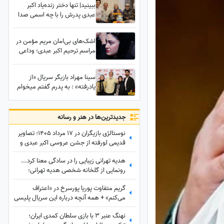
ببینید| تنها دختر زنده‌یاد اکبر
عبدی پدرش را با چه اسمی صدا
می‌زد؟پای صحبتهای بازیگر
تکرارنشدنی بشینید
اشک‌های بی‌امان مریم مؤمن در
مراسم ترحیم اکبر عبدی؛ وداعی
تلخ با پدری که آغوشش پناه
سینما بود
سینا مهراد بازیگر سریال «از
یادرفته» : به پدرم گفتم میخوام
فامیلیمو تغییر بدم 1 دقیقه
سکوت کرد و گفت...
جدید‌ترین‌ها در هنر و رسانه
نوستالژی بازیگران در 17 مرداد 1405؛ تصاویر
قدیمی لورفته از جشن عروسی اکبر عبدی و
مصی خانوم در مرداد 1365
هدیه تهرانی زیبایی را در سادگی معنا کرد...
رونمایی از گلخانه شخصی هدیه تهرانی؛
بهشت شمعدانی‌های رنگی خانم بازیگر همه را
گریم متفاوت پوریا پورسرخ در «اعتراف
شگفت‌زده کرد!
می‌کنم» + همه آنچه درباره این سریال پلیسی
باید بدانید
نهنگ عنبر 3 با بازی سلطان کمدی ایران؛