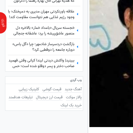
که هدیه تهرانی حال بهاره رهنما را دگرگون
غرق شد در گریه‌هایم💔
کرد!
علاقه باورنکردنی مهران مدیری به دمپختک؛ با
وجود رژیم غذایی هم نتوانست مقاومت کند!
+ ویدئو
خجسته سریال «بامداد خمار» بالاخره دل
منصور عاشق‌پیشه را برد؛ عاشقانه جنجالی
عموزاده‌های چشم‌رنگی که ارزش دیدن داره
بازگشتِ دردسرساز شادمهر؛ چرا «گل یاس»
دوباره جامعه را دو‌قطبی کرد؟
ببینید| واکنش دیدنی لیندا کیانی وقتی فهمید
صاحب دختر و پسر دوقلو شده است؛ حس
عجیبی داشتم چون فهمیدم پسرم یه...
وب گردی
آهنگ جدید
قیمت گوشی
کلینیک زیبایی
پالاز موکت
قیمت ارز دیجیتال
تبلیغات هدفمند
خرید بک لینک