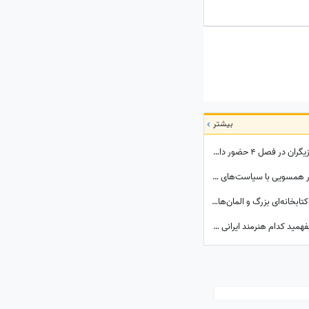
بازنشستگیم 11 تومنه و فقط 9 تومن کرایه
بیشتر
زیر آسمان شهر 4 کِی ساخته می‌شود؟ کدام بازیگران در فصل 4 حضور دارند؟
رمزگشایی از ویدیوی جنجالی شادمهر عقیلی در همسویی با سیاست‌های پزشکیان؛ آیا «گل یاس» بلیت برگشت به خانه است؟
نگاهی به دکوراسیون خانه امیرحسین فتحی؛ کتابخانه‌ای بزرگ و المان‌های هنری که همه را غافلگیر کرد/ بیخود نیست بهش میگن آقازاده سینمای ایران
شاید باورتان نشود؛ فقط با چند انتخاب ساده بفهمید کدام هنرمند ایرانی همزاد شخصیتی شماست! از شوخ‌طبعی نعیمه نظام‌دوست تا احساسات عمیق شهاب حسینی؛ شما شبیه کدام‌یک هستید؟