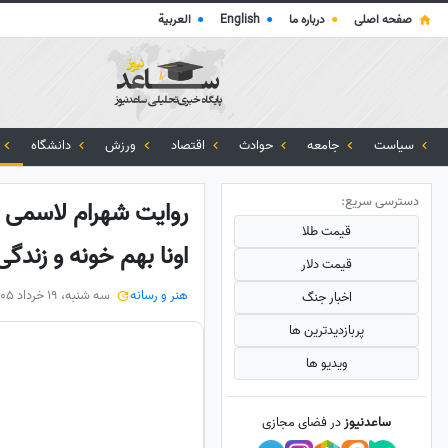
صفحه اصلی
●
درباره ما
●
English
●
العربية
سیاست
جامعه
حوادث
اقتصاد
ورزش
دانشگاه
دسترسی سریع:
روایت شهرام لاسمی ا
قیمت طلا
اونا بهم خونه و زندگی و غذا دادن/ وقتی 
قیمت دلار
هنر و رسانه
سه شنبه، 19 خرداد 1405
اخبار جنگ
پربازدید‌ترین ها
ویدیو ها
ساعدنیوز
در فضای مجازی