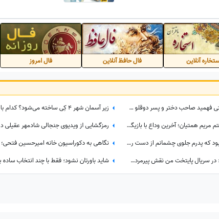
خونه میدم تو مشهد!
تخاره آنلاین
فال حافظ آنلاین
فال امروز
ببینید| واکنش دیدنی لیندا کیانی وقتی فهمید صاحب دختر و پسر دوقلو شده است؛ حس عجیبی داشتم چون فهمیدم پسرم یه...
بغض سنگین هنرمندان در مراسم ختم مریم همتیان؛ آخرین وداع با بازیگری که در 33سالگی تسلیم سرطان شد / از سامان صفاری و ستاره اسکندری تا مسعود فراستی و هانیه غلامی در سوگ بازیگر فقید
قصه تلخ حدیث فولادوند؛ «5 سالم بود که پدرم جلوی چشمانم از دست رفت» 💔
علیرضا خمسه بازیگر سریال پایتخت: در سریال پایتخت من نقش پیرمردی را داشتم که هیچ دیالوگی نداشت! پنجعلی از طریق نگاهش با مردم حرف می زد