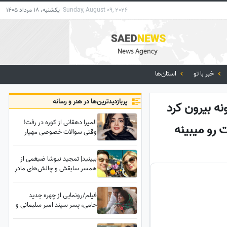
Sunday, August 09, 2026
یکشنبه، 18 مرداد 1405
خبر با تو
استان‌ها
پربازدید‌ترین‌ها در هنر و رسانه
ه بیرون کرد
المیرا دهقانی از کوره در رفت!
وقتی سوالات خصوصی مهیار
حسن خانم بازیگر را کلافه کرد!
ببینید| تمجید نیوشا ضیغمی از
همسر سابقش و چالش‌های مادرِ
مجرد بودن: پدرِ دخترم آدم
باشعوری بود و اجازه داد که
فیلم/رونمایی از چهره جدید
من....
حامی، پسر سپند امیر سلیمانی و
همسرش مونا کرمی در کنار دریا/
قربون اون موهاش برم 😍زلف بر