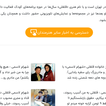
تولد 26 آذر 1343 در تهران است و با نام هنری «قلقلی» سال‌ها در حوزه برنامه‌های کودک فعالی
 بعدها نیز در مجموعه‌ها و نمایش‌های تلویزیونی حضور داشت و همچنان یکی ا
شود.
دسترسی به اخبار سایر هنرمندان
ز خانواده قلقلی «شهرام لاسمی» با
شهرام لاسمی : هیچ وق
 و مادربزرگ پای سفره یلدایی/
چرا به من شیر نداد و
 بچه های دهه شصتی زنده شد
بکشم/ من مادرم رو...
می : قلقلی به من آسیب رسوند،
شهرام لاسمی قلقلیِ 
خیلی وقته بیکارم، حقوق بازنشستگیم 11
تومنه و فقط 9 تومن کرایه خونه میدم تو
آسیب رسوند، خیلی وقت