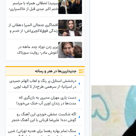
ببینید| لحظاتی همراه با مراسم
باد مده تا ندهی بر بادم
ختم اکبر عبدی قبل از خاکسپاری؛
از شال سفید رنگ همسر آقای
بازیگر تا دلداری دادن همسر
افشاگری جنجالی المیرا دهقانی از
سابق و دختر محمدرضا شریفی‌نیا
زندگی فوق‌لاکچری‌اش؛ از خدم و
حشم در خانه تا انبوه‌سازی و
جواهرسازی در خارج از کشور!
پرپر زدن نوزاد چند ماهه در
آغوش مادر؛ روایت سوزناک
حدیث میرامینی از ثانیه‌های شوم
خفگی فرزندش+فیلم
جدید‌ترین‌ها در هنر و رسانه
درخشش استایل پر رنگ و لعاب الهام حمیدی
در اسپانیا؛ از سرهمی طرح‌دار تا کیف لویی
ویتون که با دیدنش چشماتون اکلیلی
دست یاری مهران مدیری به بازیگری که
میشه+عکس
مدت‌ها در زندان اوین آب خنک می‌خورد!
بعضی خوبی‌ها هیچ‌وقت از یاد آدم نمی‌ره!
اگه شکست عشقی خوردی این آهنگ رو
پهلوانی فقط به زور بازو نیست که...
گوش نده! علیرضا قربانی با این آهنگ خنجر
به دل همه زد/ دانلود آهنگ «گل‌های باران
سنگ تمام بهاره رهنما برای هدیه تهرانی/ شبی
خورده» علیرضا قربانی/ رفتی و بعد از تو دنیا