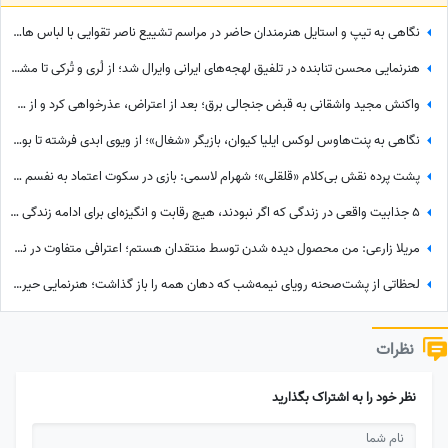
نگاهی به تیپ و استایل هنرمندان حاضر در مراسم تشییع ناصر تقوایی با لباس های رنگی و سفید به سفارش همسر آن مرحوم/ محسن شریفیان، شهاب حسینی، مارال بنی آدم، ستاره اسکندری و...
هنرنمایی محسن تنابنده در تلفیق لهجه‌های ایرانی وایرال شد؛ از لُری و تُرکی تا مشهدی، مازندرانی و فارسی دری + ویدئو
واکنش مجید واشقانی به قبض جنجالی برق؛ بعد از اعتراض، عذرخواهی کرد و از شرکت برق تشکر کرد
نگاهی به پنت‌هاوس لوکس ایلیا کیوان، بازیگر «شغال»؛ از ویوی ابدی فرشته تا بولداگ دوست‌داشتنی و دکوراسیون چشم‌نواز
پشت پرده نقش بی‌کلام «قلقلی»؛ شهرام لاسمی: بازی در سکوت اعتماد به نفسم را از من گرفت! مدیون این بازیگر معروف هستم، دستاشو می‌بوسم، دخترم خیلی به من کمک کرد+ویدئو
5 جذابیت واقعی در زندگی که اگر نبودند، هیچ رقابت و انگیزه‌ای برای ادامه زندگی وجود نداشت! آخریش از همه مهم‌تره!
مریلا زارعی: من محصول دیده شدن توسط منتقدان هستم؛ اعترافی متفاوت در نشست خبری «موسی کلیم‌الله» + ویدئو
لحظاتی از پشت‌صحنه رویای نیمه‌شب که دهان همه را باز گذاشت؛ هنرنمایی حیرت‌انگیز و جانانه روزبه حصاری بدون بدلکار!+ویدیو
نظرات
نظر خود را به اشتراک بگذارید