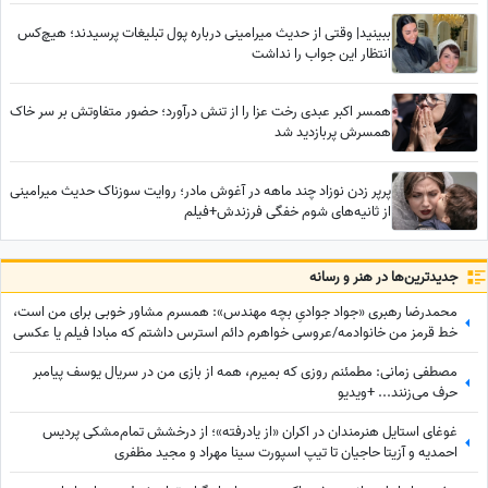
ببینید| وقتی از حدیث میرامینی درباره پول تبلیغات پرسیدند؛ هیچ‌کس
انتظار این جواب را نداشت
همسر اکبر عبدی رخت عزا را از تنش درآورد؛ حضور متفاوتش بر سر خاک
همسرش پربازدید شد
پرپر زدن نوزاد چند ماهه در آغوش مادر؛ روایت سوزناک حدیث میرامینی
از ثانیه‌های شوم خفگی فرزندش+فیلم
جدید‌ترین‌ها در هنر و رسانه
محمدرضا رهبری «جواد جوادیِ بچه مهندس»: همسرم مشاور خوبی برای من است،
خط قرمز من خانوادمه/عروسی خواهرم دائم استرس داشتم که مبادا فیلم یا عکسی
از من گرفته شود و بعدا برای من دردسر ایجاد کند!
مصطفی زمانی: مطمئنم روزی که بمیرم، همه از بازی من در سریال یوسف پیامبر
حرف می‌زنند... +ویدیو
غوغای استایل هنرمندان در اکران «از یادرفته»؛ از درخشش تمام‌مشکی پردیس
احمدیه و آزیتا حاجیان تا تیپ اسپورت سینا مهراد و مجید مظفری