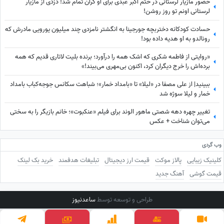
حضور مازیار لرستانی در ختم اکبر عبدی برای او گران تمام شد! دزدی از مازیار
لرستانی اونم تو روز روشن!
حسادت کودکانه دختربچه جورجینا به انگشتر نامزدی چند میلیون یورویی مادرش که
رونالدو به او هدیه داده بود!
«روایتی از فاطمه شکری که اشک همه را درآورد؛ برنده بلیت لاتاری قدیم که همه
برده‌اش را خرج دیگران کرد، اکنون بی‌مهری می‌بیند!»
ببینید| از علی مصفا در «لیلا» تا «بامداد خمار»؛ شباهت سکانس جوجه‌کباب بامداد
خمار و لیلا سوژه شد
تغییر چهره دهه شصتی ماهور الوند برای فیلم «عنکبوت»؛ خانم بازیگر را به سختی
می‌توان شناخت + عکس
وب گردی
کلینیک زیبایی
پالاز موکت
قیمت ارز دیجیتال
تبلیغات هدفمند
خرید بک لینک
قیمت گوشی
آهنگ جدید
طراحی و توسعه توسط
ساعدنیوز