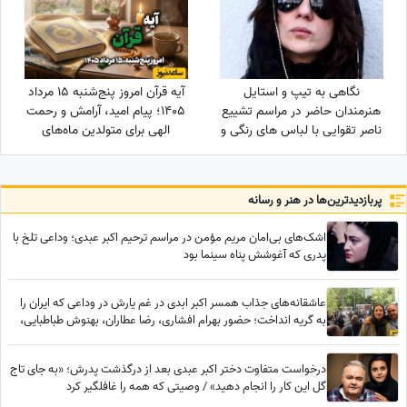
نگاهی به تیپ و استایل
آیه قرآن امروز پنج‌شنبه 15 مرداد
هنرمندان حاضر در مراسم تشییع
1405؛ پیام امید، آرامش و رحمت
ناصر تقوایی با لباس های رنگی و
الهی برای متولدین ماه‌های
سفید به سفارش همسر آن
مختلف
مرحوم/ محسن شریفیان، شهاب
حسینی، مارال بنی آدم، ستاره
پربازدید‌ترین‌ها در هنر و رسانه
اسکندری و...
اشک‌های بی‌امان مریم مؤمن در مراسم ترحیم اکبر عبدی؛ وداعی تلخ با
پدری که آغوشش پناه سینما بود
عاشقانه‌های جذاب همسر اکبر ابدی در غم یارش در وداعی که ایران را
به گریه انداخت؛ حضور بهرام افشاری، رضا عطاران، بهنوش طباطبایی،
محسن کیایی، بهاره رهنما و... در مراسم تشییع مرد خنده‌های ایران
درخواست متفاوت دختر اکبر عبدی بعد از درگذشت پدرش؛ «به جای تاج
گل این کار را انجام دهید» / وصیتی که همه را غافلگیر کرد