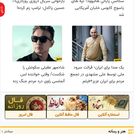
سکانسِ پایانیِ هالیوود؛ تپه های
بازخوانی سریال «روزی روزگاری»/
یاسوج کابوس خلبان آمریکایی
حسین پاکدل: ترامپ رَم کرده!
شد
یک صدا برای ایران؛ قرائت سرود
شادمهر عقیلی سکوتش را
ملی توسط علی مشهدی در تجمع
شکست/ وقتی خواننده لس
مردم برای ایران عزیز+فیلم
آنجلسی راوی درد مردم جنگ زده
ایران می شود+عکس
استخاره آنلاین
فال حافظ آنلاین
فال امروز
هنر و رسانه
بیشتر