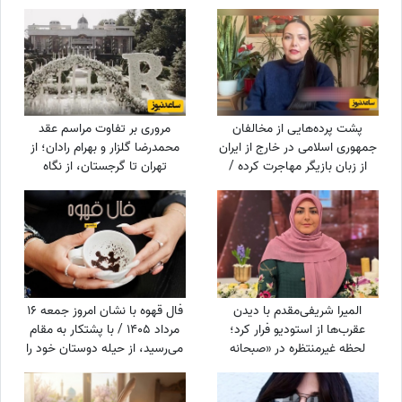
پزشکیان که بار دیگر دست به
رونالدو به او هدیه داده بود!
دست می‌شود
پشت پرده‌هایی از مخالفان
مروری بر تفاوت مراسم عقد
جمهوری اسلامی در خارج از ایران
محمدرضا گلزار و بهرام رادان؛ از
از زبان بازیگر مهاجرت کرده /
تهران تا گرجستان، از نگاه
حامیان جمهوری اسلامی جان
عاشقانه رادان به مینا تا نگاه رو
خود را هم می‌دهند
به آسمان گلزار هنگام خطبه عقد
+ عکس
المیرا شریفی‌مقدم با دیدن
فال قهوه با نشان امروز جمعه 16
عقرب‌ها از استودیو فرار کرد؛
مرداد 1405 / با پشتکار به مقام
لحظه غیرمنتظره در «صبحانه
می‌رسید، از حیله دوستان خود را
ایرانی» + ویدئو
پنهان کنید