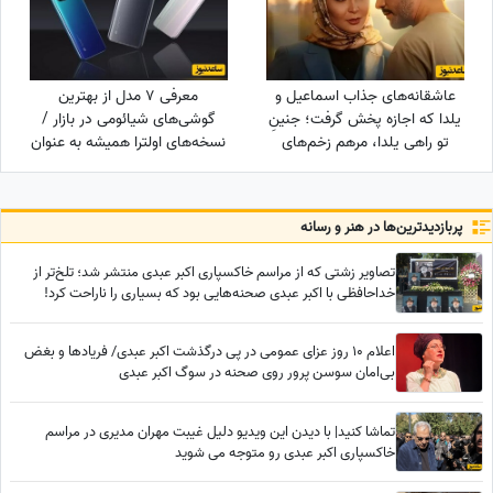
عاشقانه‌های جذاب اسماعیل و
معرفی 7 مدل از بهترین
یلدا که اجازه پخش گرفت؛ جنینِ
گوشی‌های شیائومی در بازار /
تو راهی یلدا، مرهم زخم‌های
نسخه‌های اولترا همیشه به عنوان
سینا مهراد شد!
بهترین گوشی های شیائومی
پربازدید‌ترین‌ها در هنر و رسانه
تصاویر زشتی که از مراسم خاکسپاری اکبر عبدی منتشر شد؛ تلخ‌تر از
خداحافظی با اکبر عبدی صحنه‌هایی بود که بسیاری را ناراحت کرد!
اعلام 10 روز عزای عمومی در پی درگذشت اکبر عبدی/ فریادها و بغض
بی‌امان سوسن پرور روی صحنه در سوگ اکبر عبدی
تماشا کنید| با دیدن این ویدیو دلیل غیبت مهران مدیری در مراسم
خاکسپاری اکبر عبدی رو متوجه می شوید