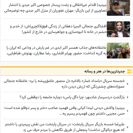
ببینید| اقدام غیراخلاقی و زشت پرستار خصوصی اکبر عبدی با انتشار
تصاویری از این بازیگر؛ مهران غفوریان از منزل اکبر عبدی چه توضیحاتی
داد؟
افشاگری جنجالی المیرا دهقانی از زندگی فوق‌لاکچری‌اش؛ از خدم و
حشم در خانه تا انبوه‌سازی و جواهرسازی در خارج از کشور!
عاشقانه‌های جذاب همسر اکبر ابدی در غم یارش در وداعی که ایران را
به گریه انداخت؛ حضور بهرام افشاری، رضا عطاران، بهنوش طباطبایی،
محسن کیایی، بهاره رهنما و... در مراسم تشییع مرد خنده‌های ایران
جدید‌ترین‌ها در هنر و رسانه
خجسته سریال «بامداد خمار» بالاخره دل منصور عاشق‌پیشه را برد؛ عاشقانه جنجالی
عموزاده‌های چشم‌رنگی که ارزش دیدن داره
بازگشتِ دردسرساز شادمهر؛ چرا «گل یاس» دوباره جامعه را دو‌قطبی کرد؟
ببینید| واکنش دیدنی لیندا کیانی وقتی فهمید صاحب دختر و پسر دوقلو شده است؛
حس عجیبی داشتم چون فهمیدم پسرم یه...
علیرضا خمسه بازیگر سریال پایتخت: در سریال پایتخت من نقش پیرمردی را داشتم
که هیچ دیالوگی نداشت! پنجعلی از طریق نگاهش با مردم حرف می زد