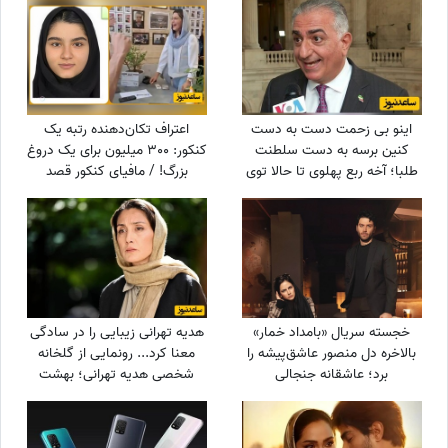
فرصت طلایی، یک لحظه تغییر
زندگی
اینو بی زحمت دست به دست
اعتراف تکان‌دهنده رتبه یک
کنین برسه به دست سلطنت
کنکور: 300 میلیون برای یک دروغ
طلبا؛ آخه ربع پهلوی تا حالا توی
بزرگ! / مافیای کنکور قصد
دعوای محله‌ای هم شرکت نکرده
داشت...
که آرزوی این چنینی براش
دارید!+ویدیو
خجسته سریال «بامداد خمار»
هدیه تهرانی زیبایی را در سادگی
بالاخره دل منصور عاشق‌پیشه را
معنا کرد... رونمایی از گلخانه
برد؛ عاشقانه جنجالی
شخصی هدیه تهرانی؛ بهشت
عموزاده‌های چشم‌رنگی که ارزش
شمعدانی‌های رنگی خانم بازیگر
دیدن داره
همه را شگفت‌زده کرد!