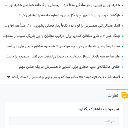
هدیه تهرانی زیبایی را در سادگی معنا کرد... رونمایی از گلخانه شخصی هدیه تهرانی؛ بهشت شمعدانی‌های رنگی خانم بازیگر همه را شگفت‌زده کرد!
بازگشتِ دردسرساز شادمهر؛ چرا «گل یاس» دوباره جامعه را دو‌قطبی کرد؟
الیکا عبدالرزاقی همسرش را لو داد؛ «اتفاقاً بذار فحش بخوری...» / اصلاً هم آقا و متشخص نیست!
نهنگ عنبر 3 با بازی سلطان کمدی ایران؛ ترکیب عطاران با این بازیگر، سینما را منفجر می‌کند / جایگزین مهناز افشار کیست؟
محمدرضا رهبری «جواد جوادیِ بچه مهندس»: همسرم مشاور خوبی برای من است، خط قرمز من خانوادمه/عروسی خواهرم دائم استرس داشتم که مبادا فیلم یا عکسی از من گرفته شود و بعدا برای من دردسر ایجاد کند!
علیرضا خمسه بازیگر سریال پایتخت: در سریال پایتخت من نقش پیرمردی را داشتم که هیچ دیالوگی نداشت! پنجعلی از طریق نگاهش با مردم حرف می زد
حقه‌ی عاشقانه‌ی سینا حجازی برای آشنایی با همسرش در یک جشنِ مهم
قصه تلخ حدیث فولادوند؛ «5 سالم بود که پدرم جلوی چشمانم از دست رفت» 💔
نظرات
نظر خود را به اشتراک بگذارید