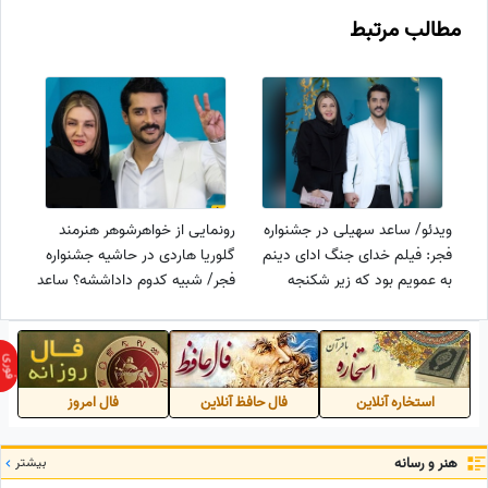
مطالب مرتبط
ویدئو/ ساعد سهیلی در جشنواره
رونمایی از خواهرشوهر هنرمند
فجر: فیلم خدای جنگ ادای دینم
گلوریا هاردی در حاشیه جشنواره
به عمویم بود که زیر شکنجه
فجر/ شبیه کدوم داداششه؟ ساعد
عراقی‌ها شهید شد/ سکانسی
سهیلی یا سینا مهراد؟
وحشتناک با مار و رتیل و عقرب
استخاره آنلاین
فال حافظ آنلاین
فال امروز
هنر و رسانه
بیشتر