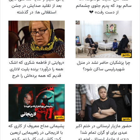
سالم بود که پدرم جلوی چشمانم
بعد از تقلید صدایش در جشن
از دست رفت» 💔
استقلالی ها: در گذشته
پادشاهان دلقک‌هایی داشتند که
وظیفه‌شان تقلید صدا و خنداندن
مردم بود+عکس
چرا پزشکیان حاضر نشد در منزل
«روایتی از فاطمه شکری که اشک
شهیدرئیسی ساکن شود؟
همه را درآورد؛ برنده بلیت لاتاری
قدیم که همه برده‌اش را خرج
دیگران کرد، اکنون بی‌مهری
می‌بیند!»
حضور مازیار لرستانی در ختم اکبر
پشیمانی مداح معروف از کاری که
عبدی برای او گران تمام شد!
با لاریجانی در راهپیمایی اربعین
دزدی از مازیار لرستانی اونم تو
کرد: کاش این کار را نمی‌کردم