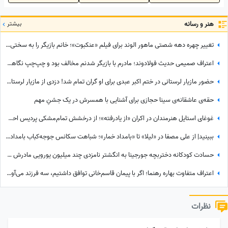
هنر و رسانه
بیشتر
تغییر چهره دهه شصتی ماهور الوند برای فیلم «عنکبوت»؛ خانم بازیگر را به سختی می‌توان شناخت + عکس
اعتراف صمیمی حدیث فولادوند؛ مادرم با بازیگر شدنم مخالف بود و چپ‌چپ نگاهم می‌کرد! + ویدئو
حضور مازیار لرستانی در ختم اکبر عبدی برای او گران تمام شد! دزدی از مازیار لرستانی اونم تو روز روشن!
حقه‌ی عاشقانه‌ی سینا حجازی برای آشنایی با همسرش در یک جشنِ مهم
غوغای استایل هنرمندان در اکران «از یادرفته»؛ از درخشش تمام‌مشکی پردیس احمدیه و آزیتا حاجیان تا تیپ اسپورت سینا مهراد و مجید مظفری
ببینید| از علی مصفا در «لیلا» تا «بامداد خمار»؛ شباهت سکانس جوجه‌کباب بامداد خمار و لیلا سوژه شد
حسادت کودکانه دختربچه جورجینا به انگشتر نامزدی چند میلیون یورویی مادرش که رونالدو به او هدیه داده بود!
اعتراف متفاوت بهاره رهنما؛ اگر با پیمان قاسم‌خانی توافق داشتیم، سه فرزند می‌آوردم/ تصمیم تازه برای ازدواج
نظرات