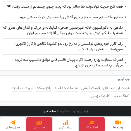
قصه تلخ حدیث فولادوند؛ «5 سالم بود که پدرم جلوی چشمانم از دست رفت» 💔
حقه‌ی عاشقانه‌ی سینا حجازی برای آشنایی با همسرش در یک جشنِ مهم
نگاهی به دکوراسیون خانه امیرحسین فتحی؛ کتابخانه‌ای بزرگ و المان‌های هنری که
همه را غافلگیر کرد/ بیخود نیست بهش میگن آقازاده سینمای ایران
رضا گلزار خودروهای لوکسش را به رخ رونالدو کشید! نگاهی با گاراژ لاکچری
سوپراستار سینمای ایران+عکس
اعتراف متفاوت بهاره رهنما؛ اگر با پیمان قاسم‌خانی توافق داشتیم، سه فرزند
می‌آوردم/ تصمیم تازه برای ازدواج
وب گردی
قیمت ارز دیجیتال
قیمت گوشی
تبلیغات هدفمند
پالاز موکت
خرید بک لینک
آهنگ جدید
کلینیک زیبایی
طراحی و توسعه توسط
ساعدنیوز
ویدیو ها
اخبار جنگ
پربازدید‌ترین
فضای‌مجازی
قیمت طلا