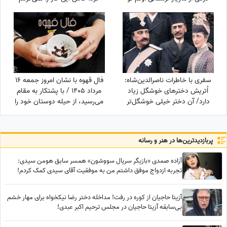
روز روشن!
سفری با خاطرات ناصرالدین‌شاه:
فال قهوه با نشان امروز جمعه 16
اُتریش دخترهای خوشگل زیاد
مرداد 1405 / با پشتکار به مقام
دارد/ آن دختر خیلی‌ خوشگل‌تر
می‌رسید، از حیله دوستان خود را
وقتی به من دسته گل داد، مات
پنهان کنید
و مبهوت شدم، نتوانستم راه بروم
مردم ملتفت شدند، خندیدند!
پربازدید‌ترین‌ها در هنر و رسانه
آزاده صمدی «بازیگر سریال سووشون» همسر سابق هومن سیدی:
تجربه ازدواج موفق داشتم من به موفقیت آقای سیدی کمک کردم!
هیچوقت آرزوم مادر شدن نبود خودخواهم همینه که هست!
آزیتا حاجیان از کوره در رفت! مداخله دختر رضا نیکخواه برای مهار خشم
بی‌سابقه آزیتا حاجیان در مجلس ترحیم اکبر عبدی!