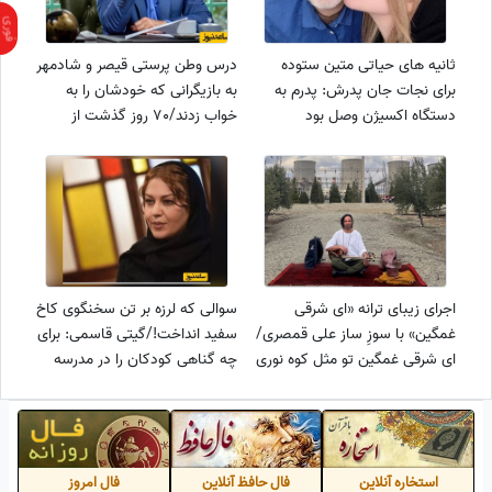
ثانیه های حیاتی متین ستوده
درس وطن پرستی قیصر و شادمهر
برای نجات جان پدرش: پدرم به
به بازیگرانی که خودشان را به
دستگاه اکسیژن وصل بود
خواب زدند/70 روز گذشت از
تابستون بود برق رفت اکسیژنش
سنگ صدا دراومد ولی از بعضی از
داشت پایین می آمد... از راه پله
چهره ها نه!
برق کشیدم تمام بدنم می
لرزید+فیلم
اجرای زیبای ترانه «ای شرقی
سوالی که لرزه بر تن سخنگوی کاخ
غمگین» با سوزِ ساز علی قمصری/
سفید انداخت!/گیتی قاسمی: برای
ای شرقی غمگین تو مثل کوه نوری
چه گناهی کودکان را در مدرسه
نذار خورشیدمون بمیره .../سازی
میناب کشتید؟
که مقدس است
استخاره آنلاین
فال حافظ آنلاین
فال امروز