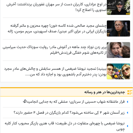
در اوج عزاداری، کاربران دست از سر مهران غفوریان برنداشتند؛ آخرش
استوری را اصلاح کرد!
چشمای مجید صالحی شده کاسه خون! چهره محزون و ماتم گرفته
بازیگران ایرانی در عزای اکبر عبدی/ صدف اسپهبدی، مریم مومن، ژاله
صامتی، نسرین مقانلو و...
پرپر زدن نوزاد چند ماهه در آغوش مادر؛ روایت سوزناک حدیث میرامینی
از ثانیه‌های شوم خفگی فرزندش+فیلم
ببینید| تمجید نیوشا ضیغمی از همسر سابقش و چالش‌های مادرِ مجرد
بودن: پدرِ دخترم آدم باشعوری بود و اجازه داد که من....
جدید‌ترین‌ها در هنر و رسانه
فرار عاشقانه شهاب حسینی از سربازی؛ عشقی که به جدایی انجامید🥀
زیر آسمان شهر 4 کِی ساخته می‌شود؟ کدام بازیگران در فصل 4 حضور دارند؟
نیوشا ضیغمی با چهره‌ای متفاوت در دل طبیعت؛ قاب هنری بازیگر محبوب کنار کلبه
چوبی