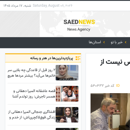
Saturday, August 08, 2026
شنبه، 17 مرداد 1405
خبر با تو
استان‌ها
پربازدید‌ترین‌ها در هنر و رسانه
ص نیست از
2 روز قبل از قاعدگی چه بلایی سر
خانم‌ها می‌آید؟ بیشتر مردها هیچ
درکی از پی ام اس ندارند/ روایت
ID
کد خبر 540432
بهاره افشاری درباره زنی که در
قصه عاشقانه المیرا دهقانی و
سیکل قاعدگی کارش به طلاق و
همسر تاجرش: روز تولدم آشنا
کتک‌کاری کشید
شدیم، عروسی هم نگرفتیم...!
افشاگری جنجالی المیرا دهقانی از
زندگی فوق‌لاکچری‌اش؛ از خدم و
حشم در خانه تا انبوه‌سازی و
جواهرسازی در خارج از کشور!