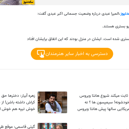
نیوز
،المیرا عبدی درباره وضعیت جسمانی اکبر عبدی گفت:
یو بستری هستند.
ستری شده است. ایشان در منزل بودند که این اتفاق برایشان افتاد
دسترسی به اخبار سایر هنرمندان
ابت میکند شیوع هانتا ویروس
زهره آبیار: دخترها حق
خودشونه! سیمپسون ها ؟ نه
کراش داشته باشن! از
آمریکایی سالها پیش هانتا ویروس
خوش تیپه هم خوش ا
 انداختند
صدا
گیتی قاسمی: موقعِ ظ