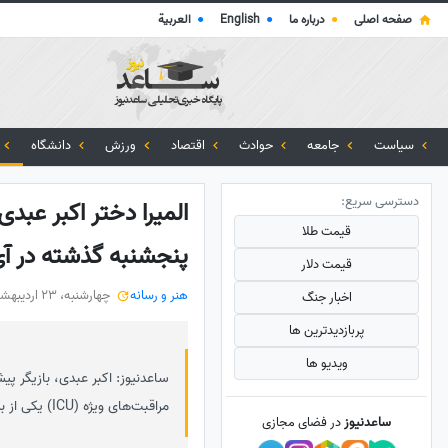
صفحه اصلی
●
درباره ما
●
English
●
العربية
سیاست
جامعه
حوادث
اقتصاد
ورزش
دانشگاه
دسترسی سریع:
المیرا دختر اکبر ع
قیمت طلا
پنجشنبه گذشته در آ
قیمت دلار
هنر و رسانه
چهارشنبه، 23 اردیبهشت 1405
اخبار جنگ
پربازدید‌ترین ها
ویدیو ها
ساعدنیوز: اکبر عبدی، بازیگر پ
مراقبت‌های ویژه (ICU) یکی از بیمارستان‌ها بستری شد.
ساعدنیوز
در فضای مجازی