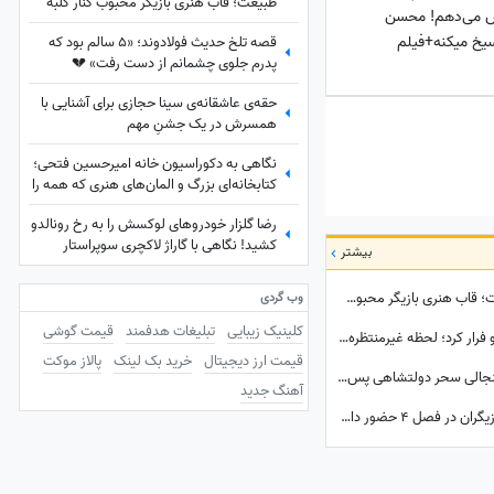
طبیعت؛ قاب هنری بازیگر محبوب کنار کلبه
 می‌دهم! محسن
چوبی
یخ میکنه+فیلم
قصه تلخ حدیث فولادوند؛ «5 سالم بود که
پدرم جلوی چشمانم از دست رفت» 💔
حقه‌ی عاشقانه‌ی سینا حجازی برای آشنایی با
همسرش در یک جشنِ مهم
نگاهی به دکوراسیون خانه امیرحسین فتحی؛
کتابخانه‌ای بزرگ و المان‌های هنری که همه را
غافلگیر کرد/ بیخود نیست بهش میگن آقازاده
رضا گلزار خودروهای لوکسش را به رخ رونالدو
سینمای ایران
کشید! نگاهی با گاراژ لاکچری سوپراستار
بیشتر
سینمای ایران+عکس
نیوشا ضیغمی با چهره‌ای متفاوت در دل طبیعت؛ قاب هنری بازیگر محبوب کنار کلبه چوبی
وب گردی
کلینیک زیبایی
تبلیغات هدفمند
قیمت گوشی
المیرا شریفی‌مقدم با دیدن عقرب‌ها از استودیو فرار کرد؛ لحظه غیرمنتظره در «صبحانه ایرانی» + ویدئو
قیمت ارز دیجیتال
خرید بک لینک
پالاز موکت
اقدام بی‌شرمانه یا سوءتفاهم؟ عقب‌نشینی جنجالی سحر دولتشاهی پس از برافروخته شدن غضب عمومی در پی استوری «اذان»!
آهنگ جدید
زیر آسمان شهر 4 کِی ساخته می‌شود؟ کدام بازیگران در فصل 4 حضور دارند؟