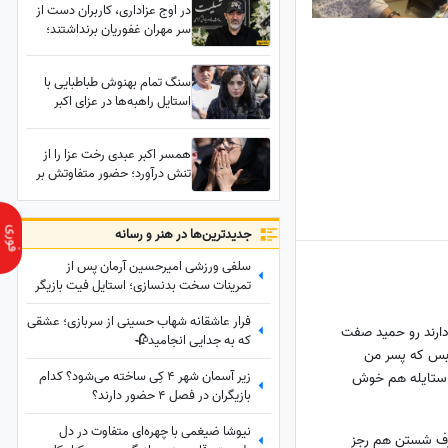
در اوج عزاداری، کاربران دست از
سر مهران غفوریان برنداشتند؛
آخرش استوری را اصلاح کرد!
سنگ تمام بهنوش طباطبایی با
استایل راهبه‌ها در عزای اکبر
عبدی؛ نگاه‌ها فقط روی تور
مشکی خانم بازیگر قفل شد!
همسر اکبر عبدی رخت عزا را از
تنش درآورد؛ حضور متفاوتش بر
سر خاک همسرش پربازدید شد
جدید‌ترین‌ها در هنر و رسانه
سلفی ورزشی امیرحسین آرمان پس از
تمرینات سخت بدنسازی؛ استایل فیت بازیگر
محبوب در باشگاه
فرار عاشقانه شهاب حسینی از سربازی؛ عشقی
 دارند رو حمید صفت
که به جدایی انجامید🥀
 بس که پسر من
زیر آسمان شهر 4 کِی ساخته می‌شود؟ کدام
ستایله هم خوش
بازیگران در فصل 4 حضور دارند؟
نیوشا ضیغمی با چهره‌ای متفاوت در دل
رف شستن هم رجز