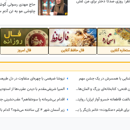
نفر: روزی صدتا دختر برای من غش
حاج مهدی رسولی گوش
چاوشی مو به تن آدم س
تخاره آنلاین
فال حافظ آنلاین
فال امروز
آشنایی با همسرش در یک جشنِ مهم
نگاهی به دکوراسیون خانه امیرحسین فتحی؛ کتابخانه‌ای بزرگ و المان‌های هنری که همه را غافلگیر کرد/ بیخود نیست بهش میگن آقازاده سینمای ایران
از عشق پنهان همایون شجریان تا مخالفت قاطعانه خسرو آواز ایران/ روایتی ناگفته از رویایی که در سایه موسیقی ماند!
تغییر چهره دهه شصتی ماهور الوند برای فیلم «عنکبوت»؛ خانم بازیگر را به سختی می‌توان شناخت + عکس