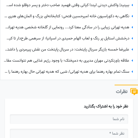
ببینید| واکنش دیدنی لیندا کیانی وقتی فهمید صاحب دختر و پسر دوقلو شده است؛ حس عجیبی داشتم چون فهمیدم پسرم یه...
نگاهی به دکوراسیون خانه امیرحسین فتحی؛ کتابخانه‌ای بزرگ و المان‌های هنری که همه را غافلگیر کرد/ بیخود نیست بهش میگن آقازاده سینمای ایران
هدیه تهرانی زیبایی را در سادگی معنا کرد... رونمایی از گلخانه شخصی هدیه تهرانی؛ بهشت شمعدانی‌های رنگی خانم بازیگر همه را شگفت‌زده کرد!
درخشش استایل پر رنگ و لعاب الهام حمیدی در اسپانیا؛ از سرهمی طرح‌دار تا کیف لویی ویتون که با دیدنش چشماتون اکلیلی میشه+عکس
علیرضا خمسه بازیگر سریال پایتخت: در سریال پایتخت من نقش پیرمردی را داشتم که هیچ دیالوگی نداشت! پنجعلی از طریق نگاهش با مردم حرف می زد
علاقه باورنکردنی مهران مدیری به دمپختک؛ با وجود رژیم غذایی هم نتوانست مقاومت کند! + ویدئو
سنگ تمام بهاره رهنما برای هدیه تهرانی/ شبی که هدیه تهرانی حال بهاره رهنما را دگرگون کرد!
نظرات
نظر خود را به اشتراک بگذارید