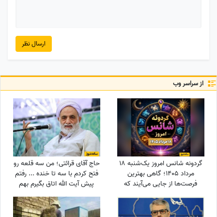
ارسال نظر
از سراسر وب
گردونه شانس امروز یک‌شنبه 18
حاج آقای قرائتی؛ من سه قلعه رو
مرداد 1405؛ گاهی بهترین
فتح کردم با سه تا خنده ... رفتم
فرصت‌ها از جایی می‌آیند که
پیش آیت الله اتاق بگیرم بهم
انتظارش را نداری
اتاق ندادن گفتن ریش نداری..
خندوندمش با این خنده قانون
عمامه و ریش رفت هوا..😂👌