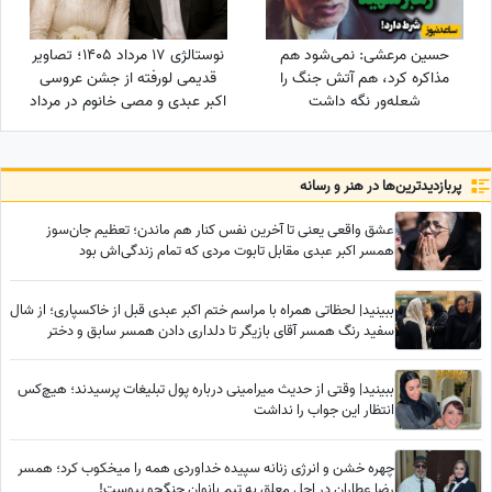
حسین مرعشی: نمی‌شود هم
نوستالژی 17 مرداد 1405؛ تصاویر
مذاکره کرد، هم آتش جنگ را
قدیمی لورفته از جشن عروسی
شعله‌ور نگه داشت
اکبر عبدی و مصی خانوم در مرداد
1365
پربازدید‌ترین‌ها در هنر و رسانه
عشق واقعی یعنی تا آخرین نفس کنار هم ماندن؛ تعظیم جان‌سوز
همسر اکبر عبدی مقابل تابوت مردی که تمام زندگی‌اش بود
ببینید| لحظاتی همراه با مراسم ختم اکبر عبدی قبل از خاکسپاری؛ از شال
سفید رنگ همسر آقای بازیگر تا دلداری دادن همسر سابق و دختر
محمدرضا شریفی‌نیا
ببینید| وقتی از حدیث میرامینی درباره پول تبلیغات پرسیدند؛ هیچ‌کس
انتظار این جواب را نداشت
چهره خشن و انرژی زنانه سپیده خداوردی همه را میخکوب کرد؛ همسر
رضا عطاران در اجل معلق به تیم بانوان جنگجو پیوست!