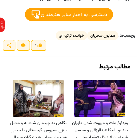
دسترسی به اخبار سایر هنرمندان
برچسب‌ها:
همایون شجریان
خواننده ترکیه ای
1
مطالب مرتبط
ویدئو/ مات و مبهوت شدن داوران
نگاهی به چیدمان شاهانه و مجلل
صداتو، الیکا عبدالرزاقی و محسن
منزل سیروس گرجستانی با حضور
شریفیان از دوئل فوق احساسی
«مریم امیرجلالی» بازیگران سریال