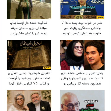
شتر در خواب بیند پنبه دانه! /
خلاقیت خنده دار اوستا بنایِ
واکنش سخنگوی وزارت امور
مراغه ای برای ساختن خونه
خارجه به ادعای ترامپ درباره
رویاهاش با نمای ماشین بنز
ایران
آخرین سیستم / امکانات 0
استعداد 100
یادی کنیم از لحظه‌ی عاشقانه‌ی
«انجیل شیطان»؛ راهبی که برای
کنسرت همایون شجریان/ وقتی
نجات جانش روح خود را فروخت
همایون دسته گل زیبایی رو
و کتابی 75 کیلویی خلق کرد!
تقدیم میکنه به سحر
دولت‌شاهی/ چه تیپ مینیمال و
شیکی زده سحر خانم!