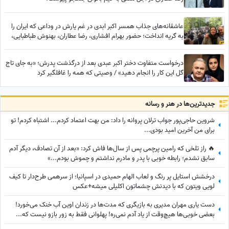
عاشقانه‌های جذاب همسر اکبر ابدی در غم یارش در وداعی که ایران را
به گریه انداخت؛ حضور بهرام افشاری، رضا عطاران، بهنوش طباطبایی،
محسن کیایی، بهاره رهنما و... در مراسم تشییع مرد خنده‌های ایران
درخواست متفاوت دختر اکبر عبدی بعد از درگذشت پدرش؛ «به جای تاج
گل این کار را انجام دهید» / وصیتی که همه را غافلگیر کرد
جدید‌ترین‌ها در هنر و رسانه
شروین حاجی‌پور جواب ترلان پروانه را داد: من بهت اعتماد کردم... اشتباه کردم! تو
برای من آخرین امید بودی...
🔥 راز تلخی که رامین پرچمی پس از سال‌ها فاش کرد: «بعد از آن تصادف، دیگر آدم
سابق نشدم؛ رابطه خوبی با پدر و مادرم نداشتم و چموش بودم...»
درخشش استایل پر رنگ و لعاب الهام حمیدی در اسپانیا؛ از سرهمی طرح‌دار تا کیف
لویی ویتون که با دیدنش چشماتون اکلیلی میشه+عکس
دست یاری مهران مدیری به بازیگری که مدت‌ها در زندان اوین آب خنک می‌خورد!
بعضی خوبی‌ها هیچ‌وقت از یاد آدم نمی‌ره! پهلوانی فقط به زور بازو نیست که...