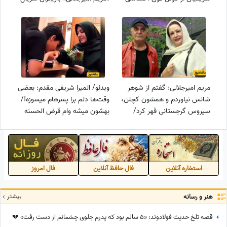
محمد علیزاده و شرکت کننده
«متهم گریخت»/ از مبلمان
جوان از آهنگ «باران می‌بارد
سلطنتی و مدرن تا لوسترهای
امشب»
اعیانی و فرش اصیل ایرانی
مریم امیرجلالی: گفتم از شوهر
ویدئو/ المیرا شریفی مقدم: بعضی
شانس نیاوردم و همشون کچلن،
وقت‌ها دلم برا پسرهام میسوزه!/
سیروس گرجستانی قهر کرد/
بهشون میشه وام قرض الحسنه
آخرش من گفتم غلط کردم
داد!
استخاره آنلاین
فال حافظ آنلاین
فال امروز
هنر و رسانه
بیشتر
قصه تلخ حدیث فولادوند؛ «5 سالم بود که پدرم جلوی چشمانم از دست رفت» 💔