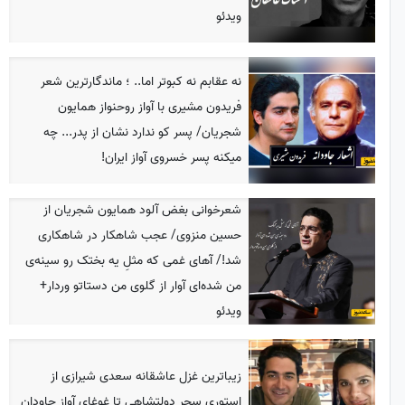
ویدئو
نه عقابم نه کبوتر اما.. ؛ ماندگارترین شعر
فریدون مشیری با آواز روحنواز همایون
شجریان/ پسر کو ندارد نشان از پدر... چه
میکنه پسر خسروی آواز ایران!
شعرخوانی بغض آلود همایون شجریان از
حسین منزوی/ عجب شاهکار در شاهکاری
شد!/ آهای غمی که مثلِ یه بختک رو سینه‌ی
من شده‌ای آوار از گلوی من دستاتو وردار+
ویدئو
زیباترین غزل عاشقانه سعدی شیرازی از
استوری سحر دولتشاهی تا غوغای آواز جاودان