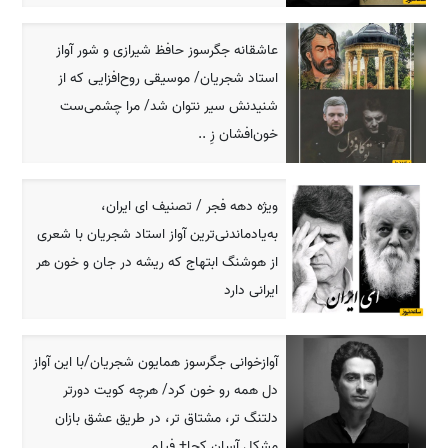
عاشقانه جگرسوز حافظ شیرازی و شور آواز
استاد شجریان/ موسیقی روح‌افزایی که از
شنیدنش سیر نتوان شد/ مرا چشمی‌ست
خون‌افشان زِ ..
ویژه دهه فجر / تصنیف ای ایران،
به‌یادماندنی‌ترین آواز استاد شجریان با شعری
از هوشنگ ابتهاج که ریشه در جان و خون هر
ایرانی دارد
آوازخوانی جگرسوز همایون شجریان/با این آواز
دل همه رو خون کرد/ هرچه کویت دورتر
دلتنگ تر، مشتاق تر، در طریق عشق بازان
مشکل آسان کجا+ فیلم