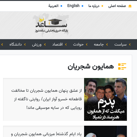
صفحه اصلی
●
درباره ما
●
English
●
العربية
سیاست
جامعه
حوادث
اقتصاد
ورزش
دانشگاه
همایون شجریان
از عشق پنهان همایون شجریان تا مخالفت
قاطعانه خسرو آواز ایران/ روایتی ناگفته از
رویایی که در سایه موسیقی ماند!
یاد ایام گذشته| میزبانی همایون شجریان و