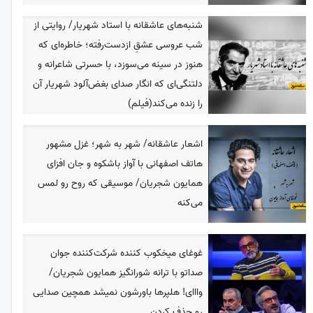
شنبه‌های عاشقانه با استاد شهریار/ روایتی از
شب عروسی عشقِ از‌دست‌رفته؛ خاطره‌ای که
هنوز در سینه می‌سوزد، با حسرتی شاعرانه و
دلتنگی‌ای که انگار صدای بغض‌آلود شهریار آن
را زنده می‌کند(فیلم)
اشعار عاشقانه/ شهر به شهر؛ غزل مشهور
هاتف اصفهانی با آواز باشکوه و جان افزای
همایون شجریان/ موسیقی‌ که روح رو لمس
می‌کنه
غوغای میخکوب کننده شرکت‌کننده جوان
صداتو با ترانه شورانگیز همایون شجریان/
وااای! هلپرها باورشون نمیشد همچین صدایی
رو حذف کردن