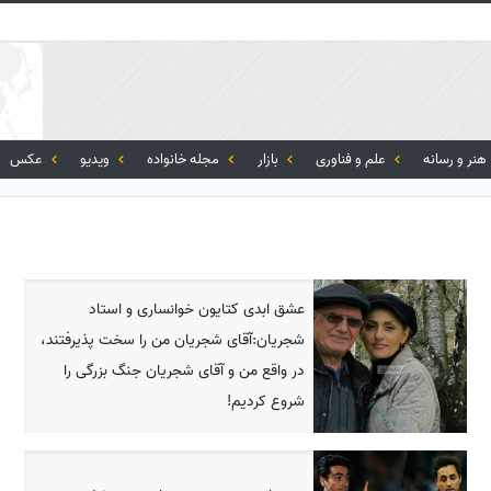
هنر و رسانه
علم و فناوری
بازار
مجله خانواده
ویدیو
عکس
عشق ابدی کتایون خوانساری و استاد
شجریان:آقای شجریان من را سخت پذیرفتند،
در واقع من و آقای شجریان جنگ بزرگی را
شروع کردیم!