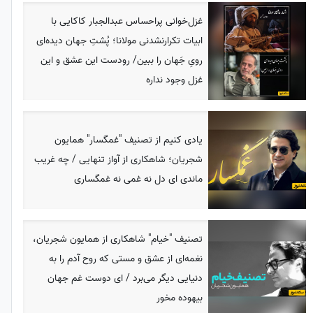
غزل‌خوانی پراحساس عبدالجبار کاکایی با
ابیات تکرارنشدنی مولانا؛ پُشتِ جهان دیده‌ای
رویِ جَهان را ببین/ رودست این عشق و این
غزل وجود نداره
یادی کنیم از تصنیف "غمگسار" همایون
شجریان؛ شاهکاری از آواز تنهایی / چه غریب
ماندی ای دل نه غمی نه غمگساری
تصنیف "خیام" شاهکاری از همایون شجریان،
نغمه‌ای از عشق و مستی که روح آدم را به
دنیایی دیگر می‌برد / ای دوست غم جهان
بیهوده مخور