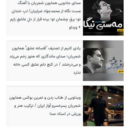
صدای جادویی همایون شجریان با آهنگ
مست نگاه از محمدجواد ضرابیان/ لبِ خندانِ
تو؛ برقِ چشمانِ تو؛ برده قرار از دلِ عاشقِ زارم
+ ویدئو
یادی کنیم از تصنیف "افسانه عشق" همایون
شجریان؛ صدای ماندگاری که هنوز زخم می‌زند
و می‌درخشد / در کنج دلم عشق کسی خانه
ندارد
ویدئویی از طناب زدن و تمرین بوکس همایون
شجریان پسرخسرو آواز ایران / ترکیب هنر و
ورزش در استاد صدا