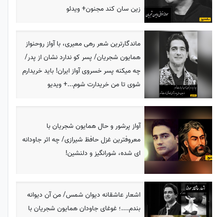
زین سان کند مجنون+ ویدئو
ماندگارترین شعر رهی معیری، با آواز روحنواز
همایون شجریان/ پسر کو ندارد نشان از پدر/
چه میکنه پسر خسروی آواز ایران! باید خریدارم
شوی تا من خریدارت شوم...+ ویدیو
آواز پرشور و حال همایون شجریان با
معروفترین غزل حافظ شیرازی/ چه اثر جاودانه
ای شده، شورانگیز و دلنشین!
اشعار عاشقانه دیوان شمس/ من آن دیوانه
بندم....؛ غوغای جاودان همایون شجریان با