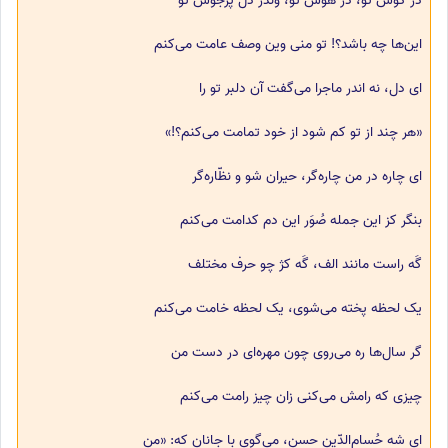
در گوش تو، در هوش تو، وَندر دل پرجوش تو
این‌ها چه باشد؟! تو منی وین وصف عامت می‌کنم
ای دل، نه اندر ماجرا می‌گفت آن دلبر تو را
«هر چند از تو کم شود از خود تمامت می‌کنم؟!»
ای چاره در من چاره‌گر، حیران شو و نظّاره‌گر
بنگر کز این جمله صُوَر این دم کدامت می‌کنم
گَه راست مانند الف، گَه کژ چو حرف مختلف
یک لحظه پخته می‌شوی، یک لحظه خامت می‌کنم
گر سال‌ها ره می‌روی چون مهره‌ای در دست من
چیزی که رامش می‌کنی زان چیز رامت می‌کنم
ای شه حُسام‌الدّین حسن، می‌گوی با جانان که: «من