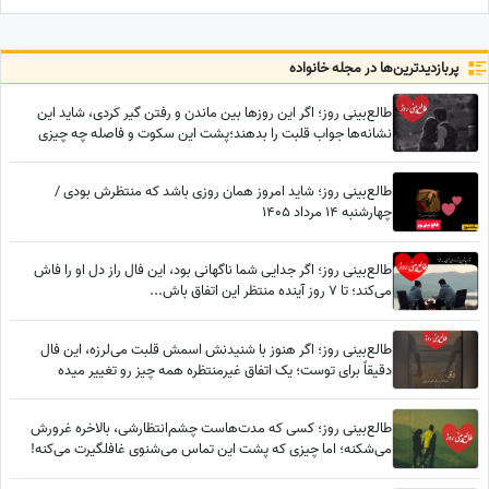
خوشبختی به آغوش خدا برویم
پربازدید‌ترین‌ها در مجله خانواده
طالع‌بینی روز؛ اگر این روزها بین ماندن و رفتن گیر کردی، شاید این
نشانه‌ها جواب قلبت را بدهند؛پشت این سکوت و فاصله چه چیزی
پنهان شده؟
طالع‌بینی روز؛ شاید امروز همان روزی باشد که منتظرش بودی /
چهارشنبه 14 مرداد 1405
طالع‌بینی روز؛ اگر جدایی شما ناگهانی بود، این فال راز دل او را فاش
می‌کند؛ تا 7 روز آینده منتظر این اتفاق باش...
طالع‌بینی روز؛ اگر هنوز با شنیدنش اسمش قلبت می‌لرزه، این فال
دقیقاً برای توست؛ یک اتفاق غیرمنتظره همه چیز رو تغییر میده
طالع‌بینی روز؛ کسی که مدت‌هاست چشم‌انتظارشی، بالاخره غرورش
می‌شکنه؛ اما چیزی که پشت این تماس می‌شنوی غافلگیرت می‌کنه!