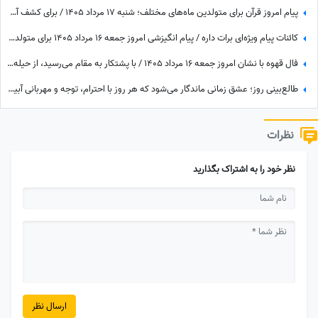
پیام امروز قرآن برای متولدین ماه‌های مختلف؛ شنبه 17 مرداد 1405 / برای کشف آرامش و خوشبختی به آغوش خدا برویم
کائنات پیام ویژه‌ای برات داره / پیام انگیزشی امروز جمعه 16 مرداد 1405 برای متولدین فروردین تا اسفند: امروز زمان درخشیدن توست + ویدئو
فال قهوه با نشان امروز جمعه 16 مرداد 1405 / با پشتکار به مقام می‌رسید، از حیله دوستان خود را پنهان کنید
طالع‌بینی روز؛ عشق زمانی ماندگار می‌شود که هر روز با احترام، توجه و مهربانی آبیاری شود / جمعه 16 مرداد 1405
نظرات
نظر خود را به اشتراک بگذارید
ارسال نظر