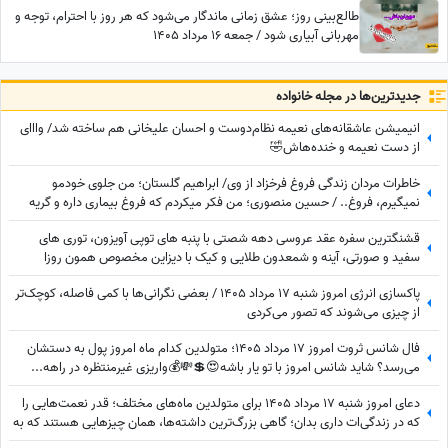
طالع‌بینی روز؛ عشق زمانی ماندگار می‌شود که هر روز با احترام، توجه و
مهربانی آبیاری شود / جمعه 16 مرداد 1405
جدید‌ترین‌ها در مجله خانواده
انیمیشن عاشقانه‌های نعیمه نظام‌دوست و احسان علیخانی هم ساخته شد/ وااای
از دست نعیمه و خنده‌هاش🤣
خاطرات مردان زندگی فروغ فرخزاد از وی/ ابراهیم گلستان؛ من جلوی خودمو
نمیگیرم، فروغ.. / حسین منصوری؛ من فکر میکردم که فروغ بیماری داره و گریه
میکنه..
قشنگترین سفره عقد عروسی دهه شصتی با پنبه های توپی آویزون، توری های
سفید و صورتی، آینه و شمعدون طلایی و کیک با دیزاین مخصوص همون روزا
پاکسازی انرژی امروز شنبه 17 مرداد 1405 / بعضی نگرانی‌ها با کمی فاصله، کوچک‌تر
از چیزی می‌شوند که تصور می‌کردی
فال شانس ثروت امروز 17 مرداد 1405؛ متولدین کدام ماه امروز پول به دستشان
می‌رسد؟ شاید شانس امروز با تو یار باشه😍💲💸💰واریزی غیرمنتظره در راهه...
دعای امروز شنبه 17 مرداد 1405 برای متولدین ماه‌های مختلف؛ قدر نعمت‌هایی را
که در زندگی‌ات داری بدان؛ گاهی بزرگ‌ترین داشته‌ها، همان چیزهایی هستند که به
آن‌ها عادت کرده‌ایم.