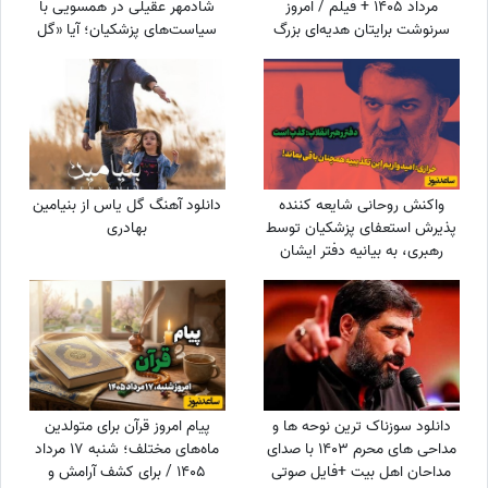
مرداد 1405 + فیلم / امروز
شادمهر عقیلی در همسویی با
سرنوشت برایتان هدیه‌ای بزرگ
سیاست‌های پزشکیان؛ آیا «گل
کنار گذاشته؛ شادی و موفقیت
یاس» بلیت برگشت به خانه
خیلی زود درِ خانه‌تان را می‌زنند!
است؟
واکنش روحانی شایعه کننده
دانلود آهنگ گل یاس از بنیامین
پذیرش استعفای پزشکیان توسط
بهادری
رهبری، به بیانیه دفتر ایشان
دانلود سوزناک ترین نوحه ها و
پیام امروز قرآن برای متولدین
مداحی های محرم 1403 با صدای
ماه‌های مختلف؛ شنبه 17 مرداد
مداحان اهل بیت +فایل صوتی
1405 / برای کشف آرامش و