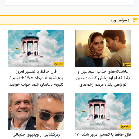
از سراسر وب
عاشقانه‌های جذاب اسماعیل و
فال حافظ با تفسیر امروز
یلدا که اجازه پخش گرفت؛ جنینِ
پنج‌شنبه 8 مرداد 1405 + فیلم /
تو راهی یلدا، مرهم زخم‌های
نتیجه دعاهای شما جواب خواهد
سینا مهراد شد!
داد درهای بسته به روی شما باز
می‌شوند
فال حافظ با تفسیر امروز شنبه 17
رمزگشایی از ویدیوی جنجالی