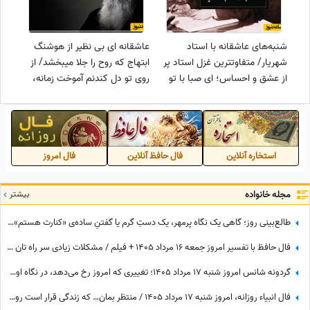
شنبه‌های عاشقانه با استاد
عاشقانه ای بی نظیر از هوشنگ
شهریار/ متفاوتترین غزل استاد پر
ابتهاج که روح را جلا میبخشد/ از
از عشق و احساس؛ ای صبا با تو
روی تو دل کندنم آموخت زمانه،
چه گفتند که خاموش شدی +
این دیده از آن روست که خونابه
ویدئو
فشان است+ ویدئو
استخاره آنلاین
فال حافظ آنلاین
فال امروز
مجله خانواده
بیشتر
طالع‌بینی روز؛ گاهی یک نگاه پرمهر، یک دستِ گرم یا گفتنِ ساده‌ی «کنارت هستم»، می‌تواند قلبی را برای همیشه آرام کند ... / شنبه 17 مرداد 1405
فال حافظ با تفسیر امروز جمعه 16 مرداد 1405 + فیلم / مشکلات زیادی سر راه تان وجود دارد اما ...
گردونه شانس امروز شنبه 17 مرداد 1405؛ تغییری که امروز رخ می‌دهد، در نگاه اول غیرمنتظره است اما ...
فال انبیاء روزانه، امروز شنبه 17 مرداد 1405 / منتظر بمان… که زندگی قرار است روی مهربانش را به تو نشان دهد. خبرهای خوش، در راه‌اند