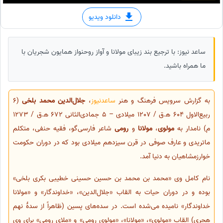
دانلود ویدیو
ساعد نیوز: با ترجیع بند زیبای مولانا و آواز روحنواز همایون شجریان با
ما همراه باشید.
به گزارش سرویس فرهنگ و هنر
ساعدنیوز
،
جلال‌الدین محمد بلخی
(6
ربیع‌الاول 604 ه‍.ق / 1207 میلادی – 5 جمادی‌الثانی 672 ه‍.ق / 1273
م) نامدار به
مولوی
،
مولانا
و
رومی
شاعر فارسی‌گو، فقیه حنفی، متکلم
ماتریدی و عارف صوفی در قرن سیزدهم میلادی بود که در دوران حکومت
خوارزمشاهیان به دنیا آمد.
نام کامل وی «محمد بن محمد بن حسین حسینی خطیبی بکری بلخی»
بوده و در دوران حیات به القاب «جلال‌الدین»، «خداوندگار» و «مولانا
خداوندگار» نامیده می‌شده است. در سده‌های پسین (ظاهراً از سدهٔ نهم
هجری) القاب «مولوی»، «مولانا»، «مولوی رومی» و «ملای رومی» برای وی