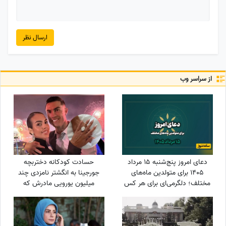
ارسال نظر
از سراسر وب
دعای امروز پنج‌شنبه 15 مرداد
حسادت کودکانه دختربچه
1405 برای متولدین ماه‌های
جورجینا به انگشتر نامزدی چند
مختلف؛ دلگرمی‌ای برای هر کس
میلیون یورویی مادرش که
که در آرزوها و نیازهای زندگی
رونالدو به او هدیه داده بود!
مانده است