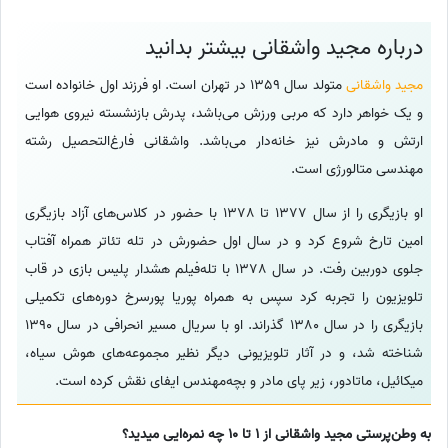
درباره مجید واشقانی بیشتر بدانید
مجید واشقانی
متولد سال 1359 در تهران است. او فرزند اول خانواده است
و یک خواهر دارد که مربی ورزش می‌باشد، پدرش بازنشسته نیروی هوایی
ارتش و مادرش نیز خانه‌دار می‌باشد. واشقانی فارغ‌التحصیل رشته
مهندسی متالورژی است.
او بازیگری را از سال 1377 تا 1378 با حضور در کلاس‌های آزاد بازیگری
امین تارخ شروع کرد و در سال اول حضورش در تله تئاتر همراه آفتاب
جلوی دوربین رفت. در سال 1378 با تله‌فیلم هشدار پلیس بازی در قاب
تلویزیون را تجربه کرد سپس به همراه پوریا پورسرخ دوره‌های تکمیلی
بازیگری را در سال 1380 گذراند. او با سریال مسیر انحرافی در سال 1390
شناخته شد، و در آثار تلویزیونی دیگر نظیر مجموعه‌های هوش سیاه،
میکائیل، ماتادور، زیر پای مادر و بچه‌مهندس ایفای نقش کرده است.
به وطن‌پرستی مجید واشقانی از 1 تا 10 چه نمره‌ایی میدید؟