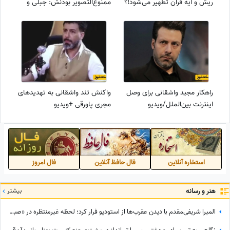
ریش و آیه قران تطهیر می‌شود!؟
ممنوع‌التصویر بودنش: جبلی و
جلیلی که رفیق شیش خودتون
هستند!+ویدیو
راهکار مجید واشقانی برای وصل
واکنش تند واشقانی به تهدیدهای
اینترنت بین‌الملل/ویدیو
مجری پاورقی +ویدیو
استخاره آنلاین
فال حافظ آنلاین
فال امروز
هنر و رسانه
بیشتر
المیرا شریفی‌مقدم با دیدن عقرب‌ها از استودیو فرار کرد؛ لحظه غیرمنتظره در «صبحانه ایرانی» + ویدئو