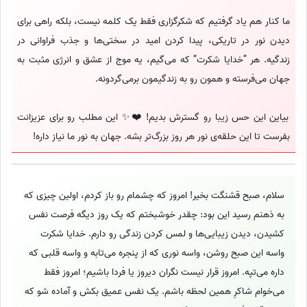
ما کنار هم یاد گرفتیم که شکرگزاری فقط یک کلمه نیست، بلکه راهی برای
دیدن نور در تاریکی، پیدا کردن امید در سختی‌ها و جذب فراوانی در
زندگیه. هر “خدایا شکرت” که می‌گیم، یه موج از عشق و انرژی مثبت به
جهان می‌فرسته و همون رو به زندگیمون برمی‌گردونه.
بیاین این حس زیبا رو گسترش بدیم! ❤️✨ این مطلب رو برای عزیزانت
بفرست تا این حلقه‌ی نور هر روز بزرگ‌تر بشه. جهان به نور ما نیاز داره!
سلام، صبح قشنگت بخیر! امروز که چشمام رو باز کردم، اولین چیزی که
به ذهنم رسید این بود: چقدر خوشبختم که یک روز دیگه فرصت نفس
کشیدن، دیدن زیبایی‌ها و لمس کردن زندگی رو دارم. خدایا شکرت
واسه این صبح روشن، واسه نوری که از پنجره می‌تابه و واسه قلبی که
داره می‌تپه. امروز قرار نیست نگران دیروز یا فردا باشیم؛ امروز فقط
می‌خوام شاکرِ همین لحظه باشم. یک نفس عمیق بکش و آماده شو که