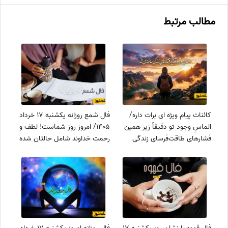
مطالب مرتبط
کائنات پیام ویژه ای برات داره/
فال شمع روزانه یکشنبه 17 خرداد
الماسِ وجود تو دقیقاً زیر همین
1405/ امروز روز شماست! لطف و
فشارهای طاقت‌فرسای زندگی
رحمت خداوند شامل حالتان شده
ساخته می‌شه؛ به این فرآیند
و لذت و شادی در زندگی تان
اعتماد کن 💎/ پیام انگیزشی امروز
جریان می یابد
+ ویدئو