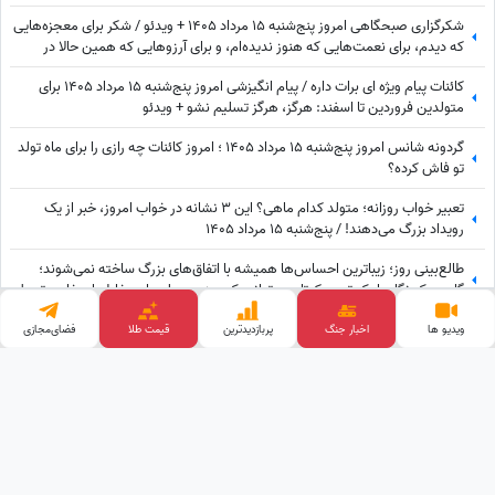
شکرگزاری صبحگاهی امروز پنج‌شنبه 15 مرداد 1405 + ویدئو / شکر برای معجزه‌هایی
که دیدم، برای نعمت‌هایی که هنوز ندیده‌ام، و برای آرزوهایی که همین حالا در
مسیر رسیدن به من هستند
کائنات پیام ویژه ای برات داره / پیام انگیزشی امروز پنج‌شنبه 15 مرداد 1405 برای
متولدین فروردین تا اسفند: هرگز، هرگز تسلیم نشو + ویدئو
گردونه شانس امروز پنج‌شنبه 15 مرداد 1405 ؛ امروز کائنات چه رازی را برای ماه تولد
تو فاش کرده؟
تعبیر خواب روزانه؛ متولد کدام ماهی؟ این 3 نشانه در خواب امروز، خبر از یک
رویداد بزرگ می‌دهند! / پنج‌شنبه 15 مرداد 1405
طالع‌بینی روز؛ زیباترین احساس‌ها همیشه با اتفاق‌های بزرگ ساخته نمی‌شوند؛
گاهی یک نگاه یا یک توجه کوتاه می‌تواند یک روز معمولی را به خاطره‌ای خاص تبدیل
کند / پنج‌شنبه 15 مرداد 1405
فال شمع روزانه امروز پنج‌شنبه 15 مرداد 1405 / کسی در کار شما مخالفت می کند،
ویدیو ها
اخبار جنگ
پربازدید‌ترین
قیمت طلا
فضای‌مجازی
اما ...
وب گردی
کلینیک زیبایی
قیمت ارز دیجیتال
تبلیغات هدفمند
پالاز موکت
آهنگ جدید
خرید بک لینک
قیمت گوشی