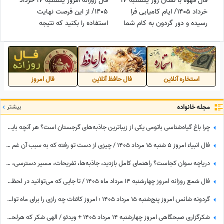
فال قهوه با نشان روز یکشنبه 17
فال روزانه امروز یکشنبه 17 خرداد
خرداد 1405/ ایام کامیابی فرا
1405/ از این فرصت نهایت
رسیده و دور گردون به کام شما
استفاده را بکنید که نتیجه
می چرخد که نوزاد در فال شما
درخشانی دارد که آرزوی هر کسی
رهایی از غصه هاست
است
استخاره آنلاین
فال حافظ آنلاین
فال امروز
مجله خانواده
بیشتر
چرا باغ گیاه‌شناسی باتومی یکی از زیباترین جاذبه‌های گرجستان است؟ هر آنچه باید قبل از بازدید بدانید
فال انبیاء امروز 5 شنبه 15 مرداد 1405 / چیزی از دست تو رفته که به سبب آن غم واندوه می‌خوری، اما ...
دریاچه سوان کجاست؟ راهنمای کامل بازدید، جاذبه‌ها، تفریحات، مسیر دسترسی، بهترین زمان سفر و هر آنچه باید بدانید
فال شمع روزانه امروز چهارشنبه 14 مرداد ماه 1405 / تا جایی که می‌توانید در لحظه حال زندگی کرده و از آن نهایت استفاده را ببرید
گردونه شانس امروز پنج‌شنبه 15 مرداد 1405 ؛ امروز کائنات چه رازی را برای ماه تولد تو فاش کرده؟
شکرگزاری صبحگاهی امروز چهارشنبه 14 مرداد 1405 + ویدئو / الهی شکر که هرلحظه هوامو داشتی؛ حتی لحظاتی که خودم خودمو فراموش کرده بودم