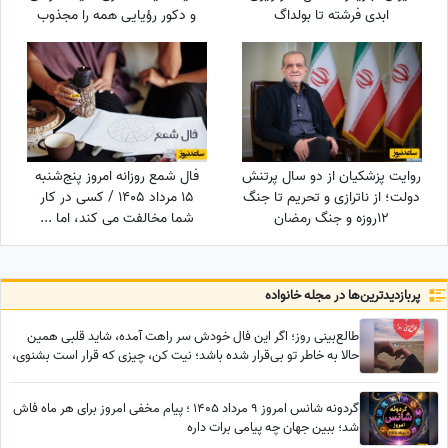
ابدی فرشته تا بولداگ
و دکور رؤیایی همه را مجذوب
دوست‌داشتنی و دکوراسیون
کرد
چشم‌نواز
روایت پزشکیان از دو سال پرتنش
فال شمع روزانه امروز پنج‌شنبه
دولت؛ از ناترازی و تحریم تا جنگ
15 مرداد 1405 / کسی در کار
12روزه و جنگ رمضان
شما مخالفت می کند، اما ...
پربازدید‌ترین‌ها در مجله خانواده
طالع‌بینی روز؛ اگر این فال خودش سر راهت آمده، شاید قلبی همین
حالا به خاطر تو بی‌قرار شده باشد؛ نیت کن، چیزی که قرار است بشنوی،
اشکت را در می‌آورد / پنج‌شنبه 8 مرداد 1405
گردونه شانس امروز 9 مرداد 1405 ؛ پیام مخفی امروز برای هر ماه فاش
شد؛ ببین جهان چه پیامی برات داره