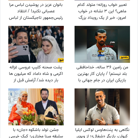
تعبیر خواب روزانه؛ متولد کدام
بانوان عزیز در پوشیدن لباس مرا
ماهی؟ این 3 نشانه در خواب
عصبانی نکنید! / انتقاد
امروز، خبر از یک رویداد بزرگ
رئیس‌جمهور تاجیکستان از لباس
می‌دهند! / پنج‌شنبه 15 مرداد
زنان در این کشور: ناخن‌های
1405
رنگ‌شده و لباس‌های تا زیر زانو یا
لخت چه معنایی دارد؟
من رامین 36 ساله، خداحافظی
پشت صحنه کلیپ عروسی غزاله
بلد نیستم! / پایان کار بهترین
اکرمی و شاه داماد که میلیون ها
بازیکن ایران در جام جهانی با
بار دیده شد/ آرامش قبل از
استقلال تهران
طوفان/ همه محو لبخند عروس
بودند؛ اما چند دقیقه بعد
همه‌چیز تغییر کرد!
نگاهی به پنت‌هاوس لوکس ایلیا
جشن تولد باشکوه «جان» با
کیوان، بازیگر «شغال»؛ از ویوی
سلیقه مینا مختاری؛ کیک خرسی