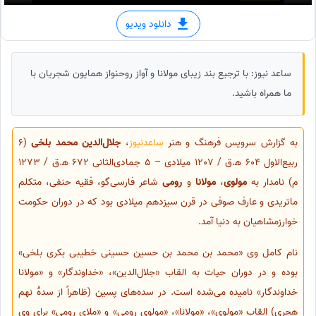
دانلود ویدیو
ساعد نیوز: با ترجیع بند زیبای مولانا و آواز روحنواز همایون شجریان با
ما همراه باشید.
به گزارش سرویس فرهنگ و هنر
ساعدنیوز
،
جلال‌الدین محمد بلخی
(6
ربیع‌الاول 604 ه‍.ق / 1207 میلادی – 5 جمادی‌الثانی 672 ه‍.ق / 1273
م) نامدار به
مولوی
،
مولانا
و
رومی
شاعر فارسی‌گو، فقیه حنفی، متکلم
ماتریدی و عارف صوفی در قرن سیزدهم میلادی بود که در دوران حکومت
خوارزمشاهیان به دنیا آمد.
نام کامل وی «محمد بن محمد بن حسین حسینی خطیبی بکری بلخی»
بوده و در دوران حیات به القاب «جلال‌الدین»، «خداوندگار» و «مولانا
خداوندگار» نامیده می‌شده است. در سده‌های پسین (ظاهراً از سدهٔ نهم
هجری) القاب «مولوی»، «مولانا»، «مولوی رومی» و «ملای رومی» برای وی