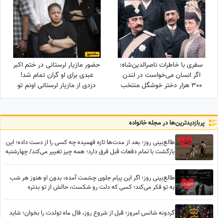
بهترین هدیه‌اش را برای تو نگه
داشته است!
سفری با خاطرات ناصرالدین‌شاه:
حضور مازیار لرستانی در ختم اکبر
اگر انسان می‌خواست در لندن
عبدی برای او گران تمام شد!
300 هزار دختر خوشگل منتخب
دزدی از مازیار لرستانی اونم تو
می‌کرد، خیلی اوضاع غریبی بود/
روز روشن!
خیلی خیلی تماشا کردیم
پربازدید‌ترین‌ها در مجله خانواده
طالع‌بینی روز؛ بعد از مدت‌ها تازه فهمیده چه کسی را از دست داده؛ این
بازگشت با تمام دفعات قبل فرق دارد؛ همه چیز تغییر می‌کند/ چهارشنبه
7 مرداد 1405
طالع‌بینی روز؛ اگر این پیام جلوی چشمت آمده، بدون او هنوز هر شب
به تو فکر می‌کند؛ کسی که دلت رو شکست، حالش از تو بدتره
گردونه شانس امروز؛ قبل از شروع روز، فال ماه تولدت را بخوان؛ شاید