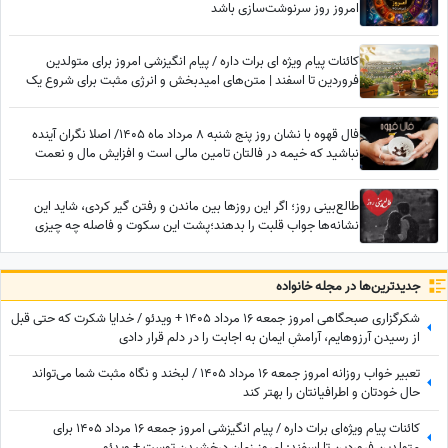
امروز روز سرنوشت‌سازی باشد
کائنات پیام ویژه ای برات داره / پیام انگیزشی امروز برای متولدین
فروردین تا اسفند | متن‌های امیدبخش و انرژی مثبت برای شروع یک
روز عالی / پیام انگیزشی امروز جمعه 9 مرداد 1405 + ویدئو
فال قهوه با نشان روز پنج شنبه 8 مرداد ماه 1405/ اصلا نگران آینده
نباشید که خیمه در فالتان تامین مالی است و افزایش مال و نعمت
طالع‌بینی روز؛ اگر این روزها بین ماندن و رفتن گیر کردی، شاید این
نشانه‌ها جواب قلبت را بدهند؛پشت این سکوت و فاصله چه چیزی
پنهان شده؟
جدید‌ترین‌ها در مجله خانواده
شکرگزاری صبحگاهی امروز جمعه 16 مرداد 1405 + ویدئو / خدایا شکرت که حتی قبل
از رسیدن آرزوهایم، آرامشِ ایمان به اجابت را در دلم قرار دادی
تعبیر خواب روزانه امروز جمعه 16 مرداد 1405 / لبخند و نگاه مثبت شما می‌تواند
حال خودتان و اطرافیانتان را بهتر کند
کائنات پیام ویژه‌ای برات داره / پیام انگیزشی امروز جمعه 16 مرداد 1405 برای
متولدین فروردین تا اسفند: امروز زمان درخشیدن توست + ویدئو