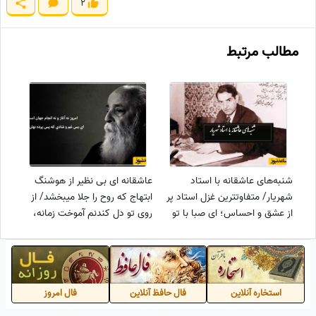
2
مطالب مرتبط
شنبه‌های عاشقانه با استاد
عاشقانه ای بی نظیر از هوشنگ
شهریار/ متفاوتترین غزل استاد پر
ابتهاج که روح را جلا میبخشد/ از
از عشق و احساس؛ ای صبا با تو
روی تو دل کندنم آموخت زمانه،
چه گفتند که خاموش شدی +
این دیده از آن روست که خونابه
ویدئو
فشان است+ ویدئو
استخاره آنلاین
فال حافظ آنلاین
فال امروز