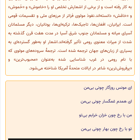
به کار رفته است و از برخی از اشعارش تخلص او را «خاموش» و «خَموش»
و «خامُش» دانسته‌اند.نفوذ مولوی فراتر از مرزهای ملی و تقسیمات قومی
است. ایرانیان، افغان‌ها، تاجیک‌ها، ترکیه‌ای‌ها، یونانیان، دیگر مسلمانان
آسیای میانه و مسلمانان جنوب شرق آسیا در مدت هفت قرن گذشته به
شدت از میراث معنوی رومی تأثیر گرفته‌اند.اشعار او به‌طور گسترده‌ای به
بسیاری از زبان‌های جهان ترجمه شده است. ترجمهٔ سروده‌های مولوی که
با نام رومی در غرب شناسایی شده به‌عنوان «محبوب‌ترین» و
«پرفروش‌ترین» شاعر در ایالات متحدهٔ آمریکا شناخته می‌شود.
ای مونس روزگار چونی بی‌من
ای همدم غمگسار چونی بی‌من
من با رخ چون خزان خرابم بی‌تو
تو با رخ چون بهار چونی بی‌من