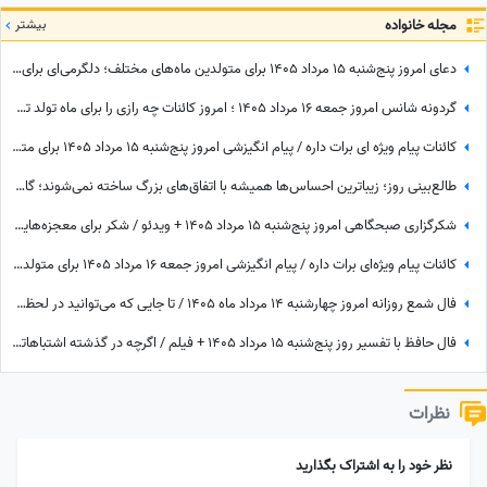
مجله خانواده
بیشتر
دعای امروز پنج‌شنبه 15 مرداد 1405 برای متولدین ماه‌های مختلف؛ دلگرمی‌ای برای هر کس که در آرزوها و نیازهای زندگی مانده است
گردونه شانس امروز جمعه 16 مرداد 1405 ؛ امروز کائنات چه رازی را برای ماه تولد تو فاش کرده؟
کائنات پیام ویژه ای برات داره / پیام انگیزشی امروز پنج‌شنبه 15 مرداد 1405 برای متولدین فروردین تا اسفند: هرگز، هرگز تسلیم نشو + ویدئو
طالع‌بینی روز؛ زیباترین احساس‌ها همیشه با اتفاق‌های بزرگ ساخته نمی‌شوند؛ گاهی یک نگاه یا یک توجه کوتاه می‌تواند یک روز معمولی را به خاطره‌ای خاص تبدیل کند / پنج‌شنبه 15 مرداد 1405
شکرگزاری صبحگاهی امروز پنج‌شنبه 15 مرداد 1405 + ویدئو / شکر برای معجزه‌هایی که دیدم، برای نعمت‌هایی که هنوز ندیده‌ام، و برای آرزوهایی که همین حالا در مسیر رسیدن به من هستند
کائنات پیام ویژه‌ای برات داره / پیام انگیزشی امروز جمعه 16 مرداد 1405 برای متولدین فروردین تا اسفند: امروز زمان درخشیدن توست + ویدئو
فال شمع روزانه امروز چهارشنبه 14 مرداد ماه 1405 / تا جایی که می‌توانید در لحظه حال زندگی کرده و از آن نهایت استفاده را ببرید
فال حافظ با تفسیر روز پنج‌شنبه 15 مرداد 1405 + فیلم / اگرچه در گذشته اشتباهاتی انجام داده اید اما به زودی دوران غم و اندوه تمام می شود
نظرات
نظر خود را به اشتراک بگذارید