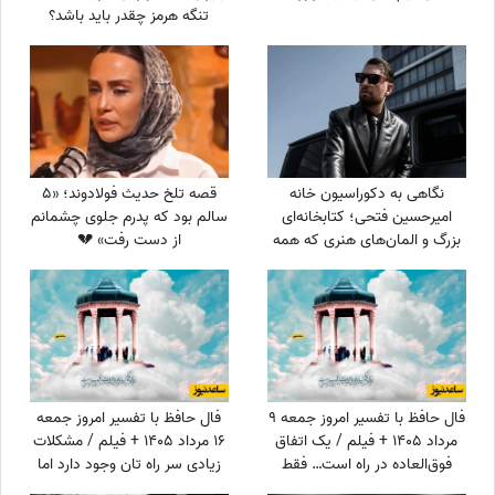
تنگه هرمز چقدر باید باشد؟
نگاهی به دکوراسیون خانه
قصه تلخ حدیث فولادوند؛ «5
امیرحسین فتحی؛ کتابخانه‌ای
سالم بود که پدرم جلوی چشمانم
بزرگ و المان‌های هنری که همه
از دست رفت» 💔
را غافلگیر کرد/ بیخود نیست
بهش میگن آقازاده سینمای ایران
فال حافظ با تفسیر امروز جمعه 9
فال حافظ با تفسیر امروز جمعه
مرداد 1405 + فیلم / یک اتفاق
16 مرداد 1405 + فیلم / مشکلات
فوق‌العاده در راه است… فقط
زیادی سر راه تان وجود دارد اما
کمی صبر کن و ببین! زندگی هنوز
...