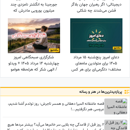
دیجیتالی؛ اگر رهبران جهان بلاگر
جورجینا به انگشتر نامزدی چند
فشن می‌شدند چه شکلی
میلیون یورویی مادرش که
می‌شدند؟
رونالدو به او هدیه داده بود!
دعای امروز پنج‌شنبه 15 مرداد
شکرگزاری صبحگاهی امروز
1405 برای متولدین ماه‌های
چهارشنبه 14 مرداد 1405 + ویدئو
مختلف؛ دلگرمی‌ای برای هر کس
/ الهی شکر که هرلحظه هوامو
که در آرزوها و نیازهای زندگی
داشتی؛ حتی لحظاتی که خودم
مانده است
خودمو فراموش کرده بودم
پربازدید‌ترین‌ها در هنر و رسانه
قصه عاشقانه المیرا دهقانی و همسر تاجرش: روز تولدم آشنا شدیم،
عروسی هم نگرفتیم...!
2 روز قبل از قاعدگی چه بلایی سر خانم‌ها می‌آید؟ بیشتر مردها هیچ