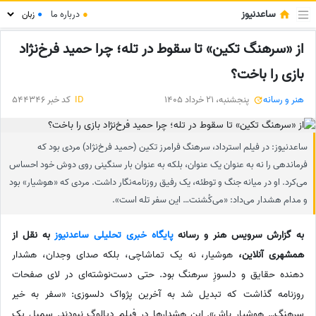
ساعدنیوز
●
درباره ما
●
از «سرهنگ تکین» تا سقوط در تله؛ چرا حمید فرخ‌نژاد
بازی را باخت؟
هنر و رسانه
پنجشنبه، 21 خرداد 1405
ID
کد خبر 544346
ساعدنیوز: در فیلم استرداد، سرهنگ فرامرز تکین (حمید فرخ‌نژاد) مردی بود که
فرماندهی را نه به عنوان یک عنوان، بلکه به عنوان بار سنگینی روی دوش خود احساس
می‌کرد. او در میانه جنگ و توطئه، یک رفیق روزنامه‌نگار داشت. مردی که «هوشیار» بود
و مدام هشدار می‌داد: «می‌کُشنت… این سفر تله است».
به گزارش سرویس هنر و رسانه
پایگاه خبری تحلیلی ساعدنیوز
به نقل از
همشهری آنلاین،
هوشیار، نه یک تماشاچی، بلکه صدای وجدان، هشدار
دهنده حقایق و دلسوزِ سرهنگ بود. حتی دست‌نوشته‌ای در لای صفحات
روزنامه گذاشت که تبدیل شد به آخرین پژواک دلسوزی: «سفر به خیر
سرهنگ… هوشیار باش». این هشدارها در فیلم دیالوگ نبودند. سمبل یک