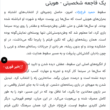
یک فاجعه شخصیتی - هویتی
سقوط
حمید فرخ‌نژاد
، امروز، حاصل زنجیره‌ای از انتخاب‌های اشتباه و
بحران‌های هویتی است که سال‌ها زیر پوست حرفه و شهرت او انباشته شده
بودند. او سال‌ها نقش و حتی نقش وطن‌دوستانه و مقتدر را روی پرده سینما
بازی کرد، اما معلوم شد که وطن‌دوستی‌اش تنها پوسته‌ای نمایش‌گونه بوده
است. همان ریشه‌های ژرفی که تکینِ فیلم را پابرجا نگه می‌داشت، در او
خشکیده بودند و او بدون ریشه، هر بادی از جریانات رسانه‌ای معاند و غربی را
چون بادبان کشتی‌اش پذیرفت و به مسیر سقوط هدایت شد.
×
از انگیزه‌های اصلی این سقوط، عطش دیده شدن و تایید اجتماعی بود. مردی
خبر فوری
که سال‌ها در سینما کار کرده و تجربه و مهارت کسب کرده، احساس کرد
دیده نشده است و درصدد جبران برآمد. ساده‌ترین راه را انتخاب کرد. تبدیل
شدن به مهره‌ای در بازی رسانه‌های دشمن. او رفت تا به جای اعتبار واقعی، بر
سر بازوی معاندین جا بگیرد، اما غافل بود که در این مسیر، خود را به طور
کامل مصرف شده و بی‌هویت می‌کرد. در این میان، توهم قهرمانی، دیگر
عامل کلیدی سقوط اوست. فرخ‌نژاد خیال کرد همان سرهنگ تکین فیلم