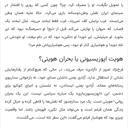
را تحویل نگرفت، او را مصرف کرد. چرا؟ چون کسی که روزی با افتخار در
سینمای ایران نقش وطن‌دوستانه بازی می‌کرد، حالا علیه همان وطن
می‌ایستد. غرب برایش کف نمی‌زند، غرب فقط لبخند می‌زند. مثل لبخند یک
قصاب که حیوان را نوازش می‌کند قبل از ذبح! او «سرهنگ» نبود که تیر
بخورد. او حیثیتش، تیر خورد! او «تکین» نبود که در دام بیفتد، او خودش در
تله دوید! و هوشیاری کنار او نبود، پس هوشیاری‌اش هم مرد!
هویت اپوزیسیونی یا بحران هویتی؟
فرخ‌نژاد امروز از «آزادی» حرف می‌زند، در حالی که هیچ‌کدام از رفتارهایش
نشانی از استقلال ندارد. آزادی یعنی داشتن صدای خود، نه بازخوانی سناریوی
رسانه‌های معاند. آزادی یعنی ایستادن، نه نشستن و اجرای اتوکیو برای
دشمن. این «اپوزیسیون‌بازی» یک مبارزه سیاسی نیست، این یک بحران
روانی–هویتی است. یک مرد ستاره‌سوز که نقش‌ها را قاطی کرده و خیال کرده
زندگی همان فیلم است و می‌تواند مثل تکین، قهرمان باشد. اما واقعیت
چیزی بود که هوشیارِ فیلم می‌گفت: «این سفر تله است… می‌کُشنت».