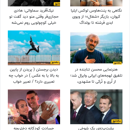
نگاهی به پنت‌هاوس لوکس ایلیا
نیک‌آفرید سماواتی: هادی
کیوان، بازیگر «شغال»؛ از ویوی
حجازی‌فر وقتی منو دید گفت تو
ابدی فرشته تا بولداگ
خیلی کوچولویی روم نمی‌شه
دوست‌داشتنی و دکوراسیون
عاشقت بشم !
چشم‌نواز
هنرنمایی محسن تنابنده در
دیدن برجستن ( پریدن از پایین
تلفیق لهجه‌های ایرانی وایرال شد؛
به بالا یا به عکس ) در خواب چه
از لُری و تُرکی تا مشهدی،
تعبیری دارد؟ / تعبیر خواب
مازندرانی و فارسی دری + ویدئو
برجستن
پشت‌پرده‌ی یک شوخی
حسادت کودکانه دختربچه