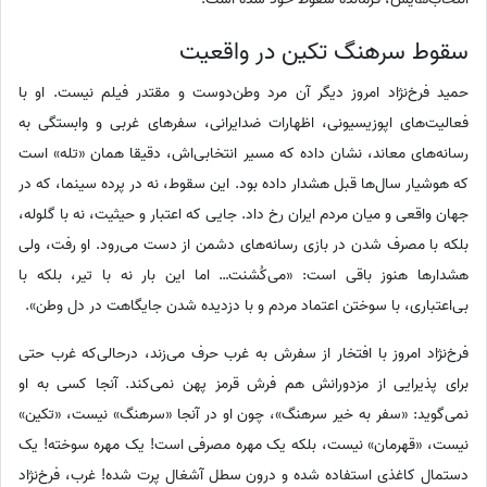
سقوط سرهنگ تکین در واقعیت
حمید فرخ‌نژاد امروز دیگر آن مرد وطن‌دوست و مقتدر فیلم نیست. او با
فعالیت‌های اپوزیسیونی، اظهارات ضدایرانی، سفرهای غربی و وابستگی به
رسانه‌های معاند، نشان داده که مسیر انتخابی‌اش، دقیقا همان «تله» است
که هوشیار سال‌ها قبل هشدار داده بود. این سقوط، نه در پرده سینما، که در
جهان واقعی و میان مردم ایران رخ داد. جایی که اعتبار و حیثیت، نه با گلوله،
بلکه با مصرف شدن در بازی رسانه‌های دشمن از دست می‌رود. او رفت، ولی
هشدارها هنوز باقی است: «می‌کُشنت… اما این بار نه با تیر، بلکه با
بی‌اعتباری، با سوختن اعتماد مردم و با دزدیده شدن جایگاهت در دل وطن».
فرخ‌نژاد امروز با افتخار از سفرش به غرب حرف می‌زند، درحالی‌که غرب حتی
برای پذیرایی از مزدورانش هم فرش قرمز پهن نمی‌کند. آنجا کسی به او
نمی‌گوید: «سفر به خیر سرهنگ»، چون او در آنجا «سرهنگ» نیست، «تکین»
نیست، «قهرمان» نیست، بلکه یک مهره مصرفی است! یک مهره سوخته! یک
دستمال کاغذی استفاده شده و درون سطل آشغال پرت شده! غرب، فرخ‌نژاد