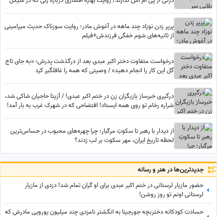
درکی از پی ام اس ندارند/ روایت بهاره افشاری درباره زنی که در سیکل
قاعدگی کارش به طلاق و کتک‌کاری کشید
پرپر زدن نوزاد چند ماهه در آغوش مادر؛ روایت سوزناک حدیث میرامینی
از ثانیه‌های شوم خفگی فرزندش+فیلم
درخواست متفاوت دختر اکبر عبدی بعد از درگذشت پدرش؛ «به جای تاج
گل این کار را انجام دهید» / وصیتی که همه را غافلگیر کرد
درگیری خبرساز بازیگران زن در ختم اکبر عبدی! / آزیتا حاجیان شاکی شد،
شراره رخام تو روی همه ایستاد! افتضاحی که در شهرک غرب به بار آمد!
از دیدار با رهبر تا سکوتِ مرگبار؛ چرا چهره‌های محبوب در حساس‌ترین
لحظه تاریخ ایران، مهر سکوت بر لب زدند؟
جدید‌ترین‌ها در هنر و رسانه
حضور مازیار لرستانی در ختم اکبر عبدی برای او گران تمام شد! دزدی از مازیار
لرستانی اونم تو روز روشن!
حسادت کودکانه دختربچه جورجینا به انگشتر نامزدی چند میلیون یورویی مادرش که