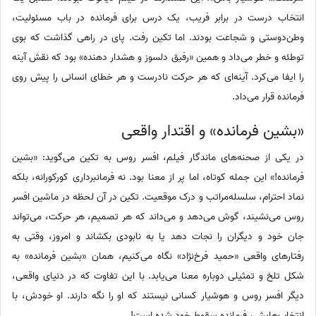
انتخاب درست در برابر فریب، یک درس برای فرمانده در باب مسئولیت،
وطن‌دوستی و شجاعت بودند. اما تکین رفت. پای در راهی گذاشت که بوی
توطئه و خطر می‌داد و همین «رفیق دلسوز و هشدار دهنده» بود که نقش آینه
را ایفا می‌کرد. آینه‌ای که هر حرکت نادرست و هر خطای انسانی را پیش روی
فرمانده قرار می‌داد.
«بشین فرمانده» و اقتدار واقعی
در یکی از صحنه‌های ماندگار فیلم، افسر روس به تکین می‌گوید: «بشین
فرمانده!» این جمله کوتاه، اما پر از معنا بود. نه فرمانبرداری کورکورانه، بلکه
نماد احترام، سلسله‌مراتب و درک موقعیت. تکین در آن لحظه در ماشین افسر
روس می‌نشیند، گوش می‌دهد و می‌داند که هر تصمیم، هر حرکت، می‌تواند
جان خود و دیگران را نجات دهد یا به نابودی بکشاند و امروز، وقتی به
رفتارهای واقعی «حمید فرخ‌نژاد» نگاه می‌کنیم، همان «بشین فرمانده» به
شکل تلخ و تمثیلی دوباره معنا می‌یابد. با این تفاوت که در دنیای واقعی،
دیگر افسر روس و هوشیار کسانی نیستند که او را نگه دارند. او خودش، با
انتخاب‌هایش، فرمانده سقوط خود شده است!