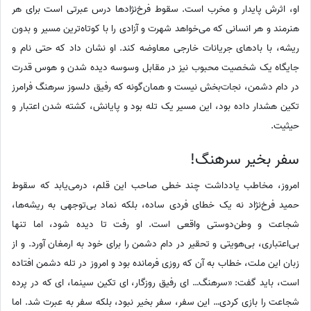
او، اثرش پایدار و مخرب است. سقوط فرخ‌نژادها درس عبرتی است برای هر
هنرمند و هر انسانی که می‌خواهد شهرت و آزادی را با کوتاه‌ترین مسیر و بدون
ریشه، با بادهای جریانات خارجی معاوضه کند. او نشان داد که حتی نام و
جایگاه یک شخصیت محبوب نیز در مقابل وسوسه دیده شدن و هوس قدرت
در دام دشمن، نجات‌بخش نیست و همان‌گونه که رفیق دلسوز سرهنگ فرامرز
تکین هشدار داده بود، این مسیر یک تله بود و پایانش، کشته شدن اعتبار و
حیثیت.
سفر بخیر سرهنگ!
امروز، مخاطب یادداشت چند خطی صاحب این قلم، درمی‌یابد که سقوط
حمید فرخ‌نژاد نه یک خطای فردی ساده، بلکه نماد بی‌توجهی به ریشه‌ها،
شجاعت و وطن‌دوستی واقعی است. او رفت تا دیده شود، اما تنها
بی‌اعتباری، بی‌هویتی و تحقیر در دام دشمن را برای خود به ارمغان آورد. و از
زبان این ملت، خطاب به آن که روزی فرمانده بود و امروز در تله دشمن افتاده
است، باید گفت: «سرهنگ… ای رفیق روزگار، ای تکین سینما، ای که در پرده
شجاعت را بازی کردی… این سفر، سفر بخیر نبود، بلکه سفر به عبرت شد. اما