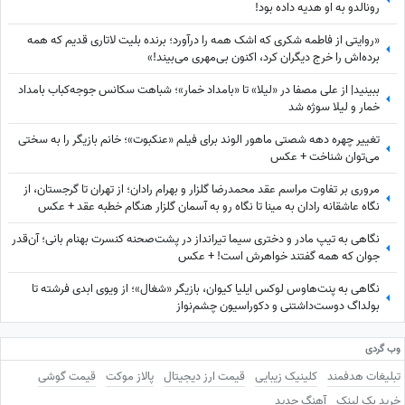
رونالدو به او هدیه داده بود!
«روایتی از فاطمه شکری که اشک همه را درآورد؛ برنده بلیت لاتاری قدیم که همه
برده‌اش را خرج دیگران کرد، اکنون بی‌مهری می‌بیند!»
ببینید| از علی مصفا در «لیلا» تا «بامداد خمار»؛ شباهت سکانس جوجه‌کباب بامداد
خمار و لیلا سوژه شد
تغییر چهره دهه شصتی ماهور الوند برای فیلم «عنکبوت»؛ خانم بازیگر را به سختی
می‌توان شناخت + عکس
مروری بر تفاوت مراسم عقد محمدرضا گلزار و بهرام رادان؛ از تهران تا گرجستان، از
نگاه عاشقانه رادان به مینا تا نگاه رو به آسمان گلزار هنگام خطبه عقد + عکس
نگاهی به تیپ مادر و دختری سیما تیرانداز در پشت‌صحنه کنسرت بهنام بانی؛ آن‌قدر
جوان که همه گفتند خواهرش است! + عکس
نگاهی به پنت‌هاوس لوکس ایلیا کیوان، بازیگر «شغال»؛ از ویوی ابدی فرشته تا
بولداگ دوست‌داشتنی و دکوراسیون چشم‌نواز
وب گردی
تبلیغات هدفمند
کلینیک زیبایی
قیمت ارز دیجیتال
پالاز موکت
قیمت گوشی
خرید بک لینک
آهنگ جدید