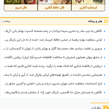
استخاره آنلاین
فال حافظ آنلاین
فال امروز
هنر و رسانه
بیشتر
نگاهی به تیپ مادر و دختری سیما تیرانداز در پشت‌صحنه کنسرت بهنام بانی؛ آن‌قدر جوان که همه گفتند خواهرش است! + عکس
لباس متفاوت بهاره رهنما در جشن حافظ خبرساز شد؛ خنده از ته دل این بازیگر بیشتر از استایلش دیده شد
مروری بر تفاوت مراسم عقد محمدرضا گلزار و بهرام رادان؛ از تهران تا گرجستان، از نگاه عاشقانه رادان به مینا تا نگاه رو به آسمان گلزار هنگام خطبه عقد + عکس
از عشق پنهان همایون شجریان تا مخالفت قاطعانه خسرو آواز ایران/ روایتی ناگفته از رویایی که در سایه موسیقی ماند!
«روایتی از فاطمه شکری که اشک همه را درآورد؛ برنده بلیت لاتاری قدیم که همه برده‌اش را خرج دیگران کرد، اکنون بی‌مهری می‌بیند!»
هنرنمایی محسن تنابنده در تلفیق لهجه‌های ایرانی وایرال شد؛ از لُری و تُرکی تا مشهدی، مازندرانی و فارسی دری + ویدئو
ابراز احساسات متفاوت دختر مهران مدیری درباره پدرش؛ «اولین و آخرین عشق زندگی من بابامه» + ویدئو
نگاهی به چیدمان منزل ندا قاسمی، بازیگر «نون خ»؛ از مبلمان چستر و فانوس‌های دکوراتیو تا کابینت شیشه‌ای و آباژورهای کلاسیک
نظرات