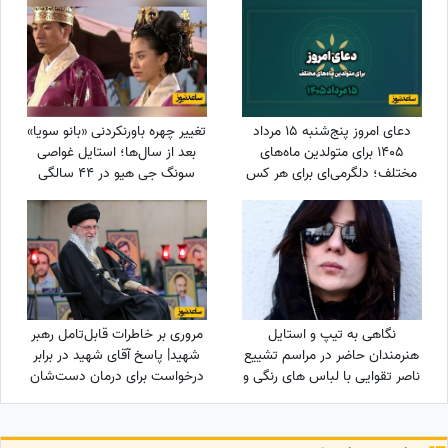
عکس
دعای امروز پنج‌شنبه 15 مرداد
تغییر چهره باورنکردنی «بانو سویا»
1405 برای متولدین ماه‌های
بعد از سال‌ها؛ استایل غواصی
مختلف؛ دلگرمی‌ای برای هر کس
سونگ جی هیو در 44 سالگی
که در آرزوها و نیازهای زندگی
سوژه شد
مانده است
نگاهی به تیپ و استایل
مروری بر خاطرات قابل‌تامل رهبر
هنرمندان حاضر در مراسم تشییع
شهید| پاسخ آقای شهید در برابر
ناصر تقوایی با لباس های رنگی و
درخواست برای درمان دست‌شان
سفید به سفارش همسر آن
با طب سوزنی در چین: در ایران
مرحوم/ محسن شریفیان، شهاب
مثل من زیاد هست اگر ...
حسینی، مارال بنی آدم، ستاره