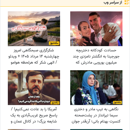
از سراسر وب
حسادت کودکانه دختربچه
شکرگزاری صبحگاهی امروز
جورجینا به انگشتر نامزدی چند
چهارشنبه 14 مرداد 1405 + ویدئو
میلیون یورویی مادرش که
/ الهی شکر که هرلحظه هوامو
رونالدو به او هدیه داده بود!
داشتی؛ حتی لحظاتی که خودم
خودمو فراموش کرده بودم
نگاهی به تیپ مادر و دختری
آمریکا را بد عادت نمی‌کنیم! /
سیما تیرانداز در پشت‌صحنه
پاسخ صریح غریب‌آبادی به یک
کنسرت بهنام بانی؛ آن‌قدر جوان
شایعه بزرگ؛ در کانال عمان و
که همه گفتند خواهرش است! +
پشت‌پرده تنگه هرمز چه می‌گذرد؟