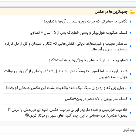
جدید‌ترین‌ها در عکس
نگاهی به حشراتی که جرات روبرو شدن با آن‌ها را ندارید!
کشف عنکبوت غول‌پیکر و بسیار خطرناک پس از 25 سال + تصاویر
شاهکار عجیب و غیرمتعارف نایکی؛ کفش‌هایی که انگار با سیمان و گل از دل کارگاه
ساختمانی بیرون آمده‌اند
تصاویری جالب از گربه‌هایی با ویژگی‌های شگفت‌انگیز
شاید باور نکنید اما آیفون 17 رسماً به توالت تبدیل شد! / رونمایی از گران‌ترین توالت
جهان با سه دوربین!
ماجرای زنی که وارد تونل میگ‌میگ شد؛ واقعیت پشت این عکس جنجالی لو رفت!
کشف مار پیتون با 87 تخم در بدن+عکس
خلاقیت فرازمینی و خنده دار پدر ایرانی در ثبت عکس آتلیه ای فرزندش با فرش 3
بعدی+عکس/ مرد حسابی با این ایده آتلیه های شهر رو بیکار کردی😂
وب گردی