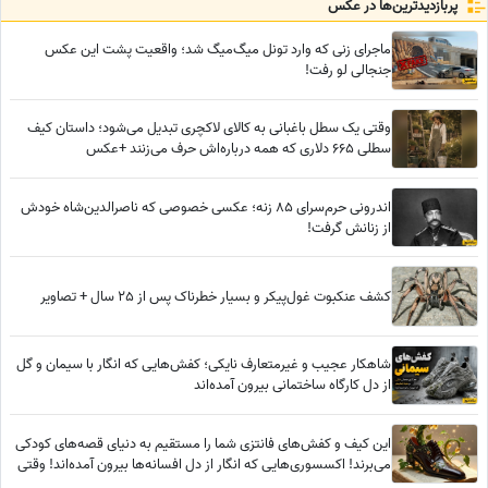
پربازدید‌ترین‌ها در عکس
اسکندری و...
ماجرای زنی که وارد تونل میگ‌میگ شد؛ واقعیت پشت این عکس
جنجالی لو رفت!
وقتی یک سطل باغبانی به کالای لاکچری تبدیل می‌شود؛ داستان کیف
سطلی 665 دلاری که همه درباره‌اش حرف می‌زنند +عکس
اندرونی حرم‌سرای 85 زنه؛ عکسی خصوصی که ناصرالدین‌شاه خودش
از زنانش گرفت!
کشف عنکبوت غول‌پیکر و بسیار خطرناک پس از 25 سال + تصاویر
شاهکار عجیب و غیرمتعارف نایکی؛ کفش‌هایی که انگار با سیمان و گل
از دل کارگاه ساختمانی بیرون آمده‌اند
این کیف و کفش‌های فانتزی شما را مستقیم به دنیای قصه‌های کودکی
می‌برند! اکسسوری‌هایی که انگار از دل افسانه‌ها بیرون آمده‌اند! وقتی
جک و لوبیای سحرآمیز وارد دنیای مد می‌شود!