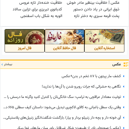
عکس | خلاقیت بینظیر مادر خوش
خلاقیت خنده‌دار تازه عروس
ذوق ایرانی در یاد دادن دستور
کدبانوی تبریزی برای تزئین سالاد
پخت قرمه سبزی به دختر تازه
الویه به شکل باب اسفنجی
عروسش / ظرافت و سلیقه توی
حماسه آفرید+عکس/ ماشاءالله
این تصویر خلاصه میشه😍
کودک درون فعالِ فعاله🤣
استخاره آنلاین
فال حافظ آنلاین
فال امروز
عکس
بیشتر
کشف مار پیتون با 87 تخم در بدن+عکس
نگاهی به حشراتی که جرات روبرو شدن با آن‌ها را ندارید!
توئیت معنادار عراقچی به ترامپ: سگ خانگی‌تان را کنترل کنید وگرنه ما درسش را میدهیم!
وقتی یک سطل باغبانی به کالای لاکچری تبدیل می‌شود؛ داستان کیف سطلی 665 دلاری که همه درباره‌اش حرف می‌زنند +عکس
‏آی خونه دار و بچه دار زنبیلو بردار و بیار/ بازگشت شگفت‌انگیز زنبیل‌های پلاستیکی دهه 60 به دنیای مد و فشن+عکس
(عکس) صحنه‌ای نادر از طبیعت؛ شکار غیرقابل‌ باور میان مارهای غول‌پیکر