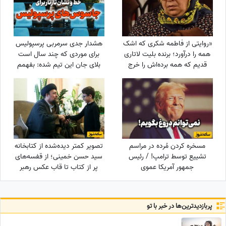
«روایتی از فاطمه شکری که اشک
هشدار جدی سرمربی پرسپولیس
همه را درآورد؛ برنده بلیت لاتاری
برای موردی که چند سال است
قدیم که همه برده‌اش را خرج
بلای جان این تیم شده: بفهمم
دیگران کرد، اکنون بی‌مهری
برخورد جدی می‌کنم
می‌بیند!»
مسخره کردن مُرده در مراسم
تصویر کمتر دیده‌شده از کتابخانه
تشییع توسط ترامپ! / رئیس
سید حسن خمینی؛ از قفسه‌های
جمهور آمریکا عموی
پر از کتاب تا قاب عکس رهبر
سلطنت‌طلب‌ها را با جوک و خنده
شهید
راهی جهنم کرد
پربازدید‌ترین‌ها در خبر با تو