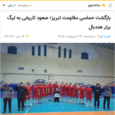
ساعدنیوز
●
درباره ما
●
بازگشت حماسی مقاومت تبریز؛ صعود تاریخی به لیگ
برتر هندبال
خبر با تو
پنجشنبه، 24 اردیبهشت 1405
ID
کد خبر 540690