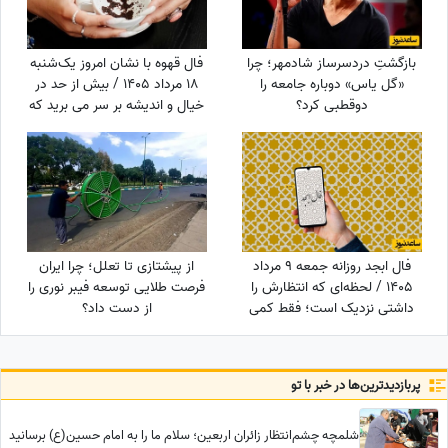
بازگشتِ دردسرساز شادمهر؛ چرا
فال قهوه با نشان امروز یک‌شنبه
«گل یاس» دوباره جامعه را
18 مرداد 1405 / بیش از حد در
دو‌قطبی کرد؟
خیال و اندیشه بر سر می برید که
این ...
فال ابجد روزانه جمعه 9 مرداد
از پیشتازی تا تعلل؛ چرا ایران
1405 / لحظه‌ای که انتظارش را
فرصت طلایی توسعه فیبر نوری را
داشتی نزدیک است؛ فقط کمی
از دست داد؟
دیگر صبر کن تا نور زندگی‌ات را پر
کند!
پربازدید‌ترین‌ها در خبر با تو
شلمچه چشم‌انتظار زائران اربعین؛ سلام ما را به امام حسین(ع) برسانید