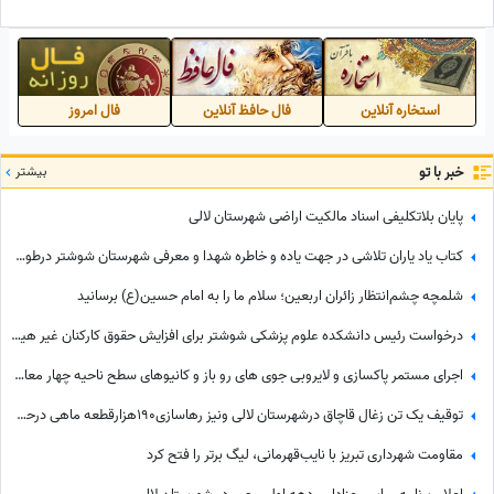
انجام می شود
استخاره آنلاین
فال حافظ آنلاین
فال امروز
خبر با تو
بیشتر
پایان بلاتکلیفی اسناد مالکیت اراضی شهرستان لالی
کتاب یاد یاران تلاشی در جهت یاده و خاطره شهدا و معرفی شهرستان شوشتر درطول هشت سال دفاع مقدس
شلمچه چشم‌انتظار زائران اربعین؛ سلام ما را به امام حسین(ع) برسانید
درخواست رئیس دانشکده علوم پزشکی شوشتر برای افزایش حقوق کارکنان غیر هیئت علمی
اجرای مستمر پاکسازی و لایروبی جوی های رو باز و کانیوهای سطح ناحیه چهار معاونت خدمات شهری شهرداری شوشتر
توقیف یک تن زغال قاچاق درشهرستان لالی ونیز رهاسازی190هزارقطعه ماهی درحوزه آبگیر این شهرستان
مقاومت شهرداری تبریز با نایب‌قهرمانی، لیگ برتر را فتح کرد