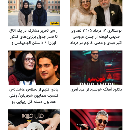
نوستالژی 17 مرداد 1405؛ تصاویر
از میز تحریر مشترک در یک اتاق
قدیمی لورفته از جشن عروسی
تا صدر جدول برترین‌های کنکور
اکبر عبدی و مصی خانوم در مرداد
ایران! / داستان الهام‌بخش و
1365
جالب دوقلوهای افسانه‌ای که
کنکور را ترکاندند!
دانلود آهنگ خونسرد از امید آمری
یادی کنیم از لحظه‌ی عاشقانه‌ی
کنسرت همایون شجریان/ وقتی
همایون دسته گل زیبایی رو
تقدیم میکنه به سحر
دولت‌شاهی/ چه تیپ مینیمال و
شیکی زده سحر خانم!