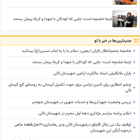
اینجا شلمچه است؛ جایی که کودکان با شهدا و کربلا پیمان بستند
جدید‌ترین‌ها در خبر با تو
شلمچه چشم‌انتظار زائران اربعین؛ سلام ما را به امام حسین(ع) برسانید
اینجا شلمچه است؛ جایی که کودکان با شهدا و کربلا پیمان بستند
پایان بلاتکلیفی اسناد مالکیت اراضی شهرستان لالی
چشم انتظاری برای تامین ترانس برق، جهت تکمیل آبرسانی به روستای گج کرسای
لالی
بررسی وضعیت شهرداری‌ها و خدمات شهری در شهرستان شوشتر
اعلام برنامه مراسم عزاداری دهه اول محرم در شهرستان لالی
توقیف یک تن زغال قاچاق درشهرستان لالی ونیز رهاسازی190هزارقطعه ماهی
درحوزه آبگیر این شهرستان