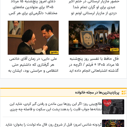
حضور مازیار لرستانی در ختم اکبر
دعای امروز پنج‌شنبه 15 مرداد
عبدی برای او گران تمام شد!
1405 برای متولدین ماه‌های
دزدی از مازیار لرستانی اونم تو
مختلف؛ دلگرمی‌ای برای هر کس
روز روشن!
که در آرزوها و نیازهای زندگی
مانده است
فال حافظ با تفسیر روز پنج‌شنبه
علی دایی: در زمان آقای خاتمی
15 مرداد 1405 + فیلم / اگرچه در
هر گرفتاری‌ که داشتیم حتی
گذشته اشتباهاتی انجام داده اید
انتظامی و حراستی بود، ایشان به
اما به زودی دوران غم و اندوه
راحتی حل می‌کردند درباره پاداش
تمام می شود
هم به تمام قولشان عمل کردند
و...
پربازدید‌ترین‌ها در مجله خانواده
طالع‌بینی روز؛ اگر این روزها بین ماندن و رفتن گیر کردی، شاید این
نشانه‌ها جواب قلبت را بدهند؛پشت این سکوت و فاصله چه چیزی
پنهان شده؟
گردونه شانس امروز؛ قبل از شروع روز، فال ماه تولدت را بخوان؛ شاید