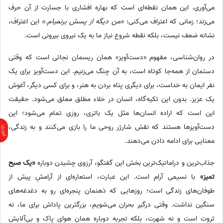
می‌آوری. این همان نقطه‌ای است که بهاره افشاری با جسارت از آن حرف
می‌زند؛ زمانی که اعتراف می‌کنی:
«من دیگه از پسش برنمیام.»
این اعتراف،
نشانه ضعف نیست، بلکه نقطه شروع نیاز ما به یک نیروی بیرونی است.
در روان‌شناسی، مفهوم «دست‌آویز» همان ریسمان نجاتی است که وقتی
دستمان از همه‌جا کوتاه است، به آن چنگ می‌زنیم. این دست‌آویز برای یک
نفر ایمان به خداست، برای دیگری پناه بردن به هنر، و برای کسی دیگر، آغوش
یک عزیز. بدون این تکیه‌گاه، انسان در خلاء مطلق معلق می‌شود. حقیقت
این است که اراده انسان‌ها مثل یک باتری، روزی تمام می‌شود؛ این
دست‌آویزها هستند که نقش شارژر روحی ما را بازی می‌کنند و به زندگی،
معنایی برای ادامه دادن می‌دهند.
جذاب‌ترین و دراماتیک‌ترین بخش این گفتگو، آرزوی چشیدن دوباره
«یک صبح
تمیز»
با نسیمی آرام است. این عبارت، استعاره‌ای از آرامشِ پیش از
طوفان‌های زندگی است؛ روزهایی که ذهنمان پنجره‌ای رو به دغدغه‌های
سنگین نداشت. وقتی درگیر بحران می‌شویم، بزرگترین پاداش برای ما، نه
ثروت است و نه شهرت، بلکه تجربه دوباره همان هوای پاک و بی‌آلایشِ