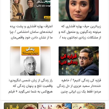
زیباترین حرف بهاره افشاری که
اعتراف بهاره افشاری و پشت پرده
میتونه زندگیتون رو متحول کنه و
لبخندهای سامان احتشامی / چرا
از مشکلات زیادی نجاتتون بده /
ما از نشان دادن خودِ واقعی‌مان
گاهی فقط نقاب آدم قوی بودن رو
می‌ترسیم؟ ویدیویی که نگاه شما
میزنیم ولی...
را به زندگی تغییر می‌دهد
قراره کی زندگی کنیم؟ / خاطره
راز زندگی از زبان شمس لنگرودی؛
خنده‌دار سعید عزیزی از دل زندگی‌
واقعیتِ تلخ و پنهان زندگی که
مردم؛ فقط یک زن ایرانی چنین
هیچ‌کس به شما نمی‌گوید + فیلم
استعدادی داره🤣 + فیلم