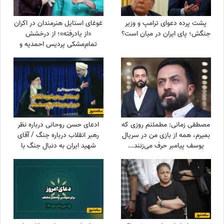
پشت پرده دعوای ترامپ و وزیر
غوغای استایل هنرمندان در اکران
جنگش؛ پای ایران در میان است؟
«از یادرفته»؛ از درخشش
تمام‌مشکی پردیس احمدیه و
آزیتا حاجیان تا تیپ اسپورت
سینا مهراد و مجید مظفری
مصطفی زمانی: مطمئنم روزی که
ادعای حسن روحانی درباره نظر
بمیرم، همه از بازی من در سریال
رهبر انقلاب درباره جنگ / آقای
یوسف پیامبر حرف می‌زنند...
شهید ایران به دنبال جنگ با
+ویدیو
آمریکا بود؟