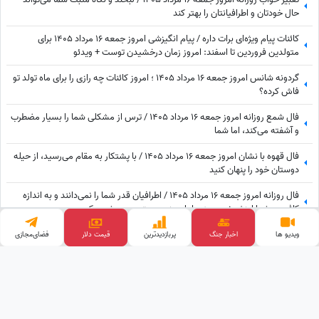
حال خودتان و اطرافیانتان را بهتر کند
کائنات پیام ویژه‌ای برات داره / پیام انگیزشی امروز جمعه 16 مرداد 1405 برای
متولدین فروردین تا اسفند: امروز زمان درخشیدن توست + ویدئو
گردونه شانس امروز جمعه 16 مرداد 1405 ؛ امروز کائنات چه رازی را برای ماه تولد تو
فاش کرده؟
فال شمع روزانه امروز جمعه 16 مرداد 1405 / ترس از مشکلی شما را بسیار مضطرب
و آشفته می‌کند، اما شما
فال قهوه با نشان امروز جمعه 16 مرداد 1405 / با پشتکار به مقام می‌رسید، از حیله
دوستان خود را پنهان کنید
فال روزانه امروز جمعه 16 مرداد 1405 / اطرافیان قدر شما را نمی‌دانند و به اندازه
کافی به شما ارزش نمی‌دهند، اما به زودی متوجه می‌شوید که ...
فال انبیاء روزانه امروز جمعه 16 مرداد 1405 / بدان که چیزی از دست تو رفته که به
ویدیو ها
اخبار جنگ
پربازدید‌ترین
فضای‌مجازی
قیمت طلا
سبب آن غم و اندوه می‌خوری، اما ...
وب گردی
پالاز موکت
قیمت گوشی
خرید بک لینک
تبلیغات هدفمند
کلینیک زیبایی