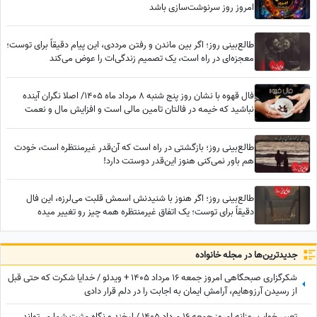
امروز روز سرنوشت‌سازی باشد
طالع‌بینی روز؛ اگر بین ماندن و رفتن مرددی، این پیام دقیقاً برای توست؛
معجزه‌ای در راه است، یک تصمیم زندگی‌ات را عوض می‌کند
فال قهوه با نشان روز پنج شنبه 8 مرداد ماه 1405/ اصلا نگران آینده
نباشید که خیمه در فالتان تامین مالی است و افزایش مال و نعمت
طالع‌بینی روز؛ بازگشتی در راه است که آن‌قدر غیرمنتظره است، خودت
هم باور نمی‌کنی هنوز این‌قدر دوستت دارد!
طالع‌بینی روز؛ اگر هنوز با شنیدنش اسمش قلبت می‌لرزه، این فال
دقیقاً برای توست؛ یک اتفاق غیرمنتظره همه چیز رو تغییر میده
جدید‌ترین‌ها در مجله خانواده
شکرگزاری صبحگاهی امروز جمعه 16 مرداد 1405 + ویدئو / خدایا شکرت که حتی قبل
از رسیدن آرزوهایم، آرامشِ ایمان به اجابت را در دلم قرار دادی
تعبیر خواب روزانه امروز جمعه 16 مرداد 1405 / لبخند و نگاه مثبت شما می‌تواند