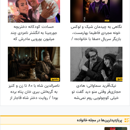
نگاهی به چیدمان شیک و لوکس
حسادت کودکانه دختربچه
خونه مجردی فاطیما بهارمست،
جورجینا به انگشتر نامزدی چند
بازیگر سریال «صفا با خانواده» /
میلیون یورویی مادرش که
از مبلمان کلاسیک و پرده‌های
رونالدو به او هدیه داده بود!
اعیانی تا کتاب‌خونه و ...
نیک‌آفرید سماواتی: هادی
ناصرالدین شاه با 80 تا زن و کنیز
حجازی‌فر وقتی منو دید گفت تو
به گربه‌اش ببری خان پناه برده
خیلی کوچولویی روم نمی‌شه
بود! / روایت دختر شاه قاجار از
عاشقت بشم !
لایه‌های پنهان حرمسرای شاهی
پربازدید‌ترین‌ها در مجله خانواده