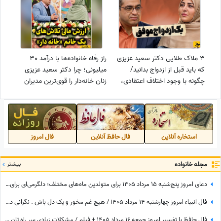
3 ملاک طلایی دکتر سعید عزیزی
راز رفاه خانواده‌ها با درآمد 30
که باید قبل از ازدواج بدانید/
میلیونی؛ چرا دکتر سعید عزیزی
چگونه با وجود اختلاف اعتقادی،
زنان خانه‌دار را قوی‌ترین مدیران
زندگی موفقی بسازیم؟ + ویدئو
اقتصادی می‌داند؟ + ویدئو
استخاره آنلاین
فال حافظ آنلاین
فال امروز
مجله خانواده
بیشتر
دعای امروز پنج‌شنبه 15 مرداد 1405 برای متولدین ماه‌های مختلف؛ دلگرمی‌ای برای هر کس که در آرزوها و نیازهای زندگی مانده است
فال انبیاء امروز چهارشنبه 14 مرداد 1405 / هیچ غم مخور و یک دل باش . نگرانی داری ولیکن در دل خود غم راه مده
فال حافظ با تفسیر امروز جمعه 16 مرداد 1405 + فیلم / مشکلات زیادی سر راه تان وجود دارد اما ...