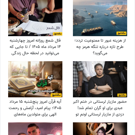
از هزینه عبور تا ممنوعیت تردد؛
فال شمع روزانه امروز چهارشنبه
طرح تازه درباره تنگه هرمز چه
14 مرداد ماه 1405 / تا جایی که
می‌گوید؟
می‌توانید در لحظه حال زندگی
کرده و از آن نهایت استفاده را
ببرید
حضور مازیار لرستانی در ختم اکبر
آیه قرآن امروز پنج‌شنبه 15 مرداد
عبدی برای او گران تمام شد!
1405؛ پیام امید، آرامش و رحمت
دزدی از مازیار لرستانی اونم تو
الهی برای متولدین ماه‌های
روز روشن!
مختلف