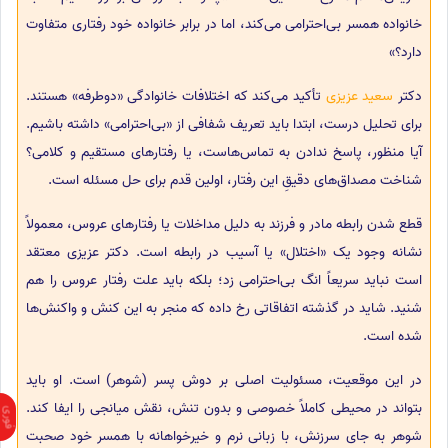
خانواده همسر بی‌احترامی می‌کند، اما در برابر خانواده خود رفتاری متفاوت
دارد؟»
دکتر
سعید عزیزی
تأکید می‌کند که اختلافات خانوادگی «دو‌طرفه» هستند.
برای تحلیل درست، ابتدا باید تعریف شفافی از «بی‌احترامی» داشته باشیم.
آیا منظور، پاسخ ندادن به تماس‌هاست، یا رفتارهای مستقیم و کلامی؟
شناخت مصداق‌های دقیقِ این رفتار، اولین قدم برای حل مسئله است.
قطع شدن رابطه مادر و فرزند به دلیل مداخلات یا رفتارهای عروس، معمولاً
نشانه وجود یک «اختلال» یا آسیب در رابطه است. دکتر عزیزی معتقد
است نباید سریعاً انگ بی‌احترامی زد؛ بلکه باید علت رفتار عروس را هم
شنید. شاید در گذشته اتفاقاتی رخ داده که منجر به این کنش و واکنش‌ها
شده است.
در این موقعیت، مسئولیت اصلی بر دوش پسر (شوهر) است. او باید
بتواند در محیطی کاملاً خصوصی و بدون تنش، نقش میانجی را ایفا کند.
شوهر به جای سرزنش، با زبانی نرم و خیرخواهانه با همسر خود صحبت