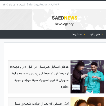
Saturday, August 08, 2026
شنبه، 17 مرداد 1405
خبر با تو
استان‌ها
غوغای استایل هنرمندان در اکران «از یادرفته»؛
از درخشش تمام‌مشکی پردیس احمدیه و آزیتا
حاجیان تا تیپ اسپورت سینا مهراد و مجید
مظفری
آتش عشقی که بعد از خیانت شعله‌ور شد!