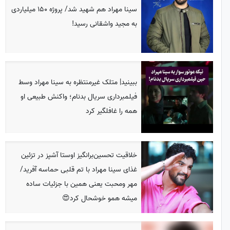
سینا مهراد هم شهید شد/ پروژه 150 میلیاردی
به مجید واشقانی رسید!
ببینید| متلک غیرمنتظره به سینا مهراد وسط
فیلمبرداری سریال بدنام؛ واکنش طبیعی او
همه را غافلگیر کرد
خلاقیت تحسین‌برانگیز اوستا آشپز در تزئین
غذای سینا مهراد با تم قلبی حماسه آفرید/
مهر ومحبت یعنی همین با جزئیات ساده
میشه همو خوشحال کرد😍