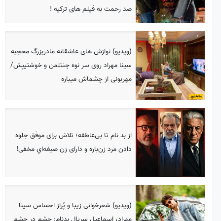
صد رحمت به فیلم های ترکیه !
(ویدیو) نوازش های عاشقانه مادربزرگ محجبه
سینا مهراد روی سر نوه جنتلمن و خوشتیپش/
مهربونی از چشماش میباره
از بد نام تا بی‌عاطفه؛ تلاش برای موفق جلوه
دادن مرد زن‌باره و دارای زن صیغه‌ایِ مخفی!
(ویدیو) شعرخوانی زیبا و پُراز احساس سینا
مهراد، اسماعیل سریال بدنام: چشم در چشم