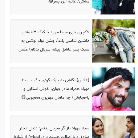
مشتی/ عالیه این پسر😂
لاکچری بازی سینا مهراد با کیک 3طبقه و
ماشین شاسی بلند/ جشن تولد لوکس به
سبک پسر عاشق پیشه سریال بدنام+عکس
(عکس) نگاهی به پارک گردی جذاب سینا
مهراد همراه مادر جوان، خوش استایل و
باحجابش/ چه مامان مهربون محجوبی😍
سینا مهراد بازیگر سریال بدنام: دنبال دختر
صادق و با اصالت هستم برای ازدواج/ از شرایط