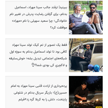
ببینید| ترفند جالب سینا مهراد، اسماعیل
بدنام، برای گرفتن رضایت پدرش در تغییر نام
خانوادگی؛ چرا سعید سهیلی با نام «مهراد»
موافقت کرد؟
فقط یک تصویر از تم کیک تولد سینا مهراد
کافی بود تا تولد اسماعیلِ بدنام به سوژه اول
شبکه‌های اجتماعی تبدیل بشه؛ خوش‌سلیقه
و لاکچریِ کی بودی شما؟👌
پرده‌برداری از ارادت قلبی سینا مهراد به امام
حسین(ع)؛ بازیگر سریال بدنام در شلوغی
پایتخت، دلش را به کربلا گره زد+فیلم