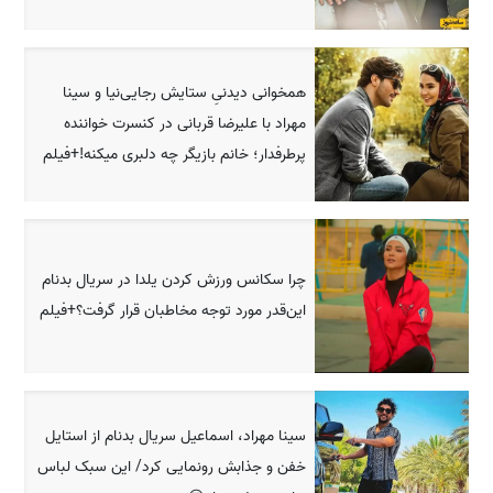
همخوانی دیدنیِ ستایش رجایی‌نیا و سینا
مهراد با علیرضا قربانی در کنسرت خواننده
پرطرفدار؛ خانم بازیگر چه دلبری میکنه!+فیلم
چرا سکانس ورزش کردن یلدا در سریال بدنام
این‌قدر مورد توجه مخاطبان قرار گرفت؟+فیلم
سینا مهراد، اسماعیل سریال بدنام از استایل
خفن و جذابش رونمایی کرد/ این سبک لباس