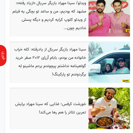
ویدئو/ سینا مهراد بازیگر سریال «ازیاد رفته»:
مشهد که بودیم، من و ساعد تو بچگی یه فیلم
از ویدئو کلوپ کرایه کردیم و دیگه پسش
ندادیم چون...
سینا مهراد بازیگر سریال از یادرفته: کله خراب
خانواده من بودم، بابام آزرای 2012 صفر خرید
گواهینامه نداشتم پیچوندم بردم ماشینو لِه
برگردوندم تو پارکینگ!
خورشت کرفس؛ غذایی که سینا مهراد برایش
تمرین تئاتر را هم رها می‌کند!