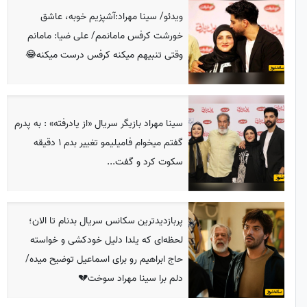
ویدئو/ سینا مهراد:آشپزیم خوبه، عاشق
خورشت کرفس مامانمم/ علی ضیا: مامانم
وقتی تنبیهم میکنه کرفس درست میکنه😂
سینا مهراد بازیگر سریال «از یادرفته» : به پدرم
گفتم میخوام فامیلیمو تغییر بدم 1 دقیقه
سکوت کرد و گفت...
پربازدیدترین سکانس سریال بدنام تا الان؛
لحظه‌ای که یلدا دلیل خودکشی و خواسته
حاج ابراهیم رو برای اسماعیل توضیح میده/
دلم برا سینا مهراد سوخت💔