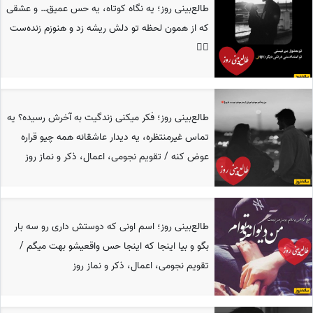
طالع‌بینی روز؛ یه نگاه کوتاه، یه حس عمیق… و عشقی
که از همون لحظه تو دلش ریشه زد و هنوزم زنده‌ست
❤️‍🔥
طالع‌بینی روز؛ فکر میکنی زندگیت به آخرش رسیده؟ یه
تماس غیرمنتظره‌، یه دیدار عاشقانه همه چیو قراره
عوض کنه / تقویم نجومی، اعمال، ذکر و نماز روز
طالع‌بینی روز؛ اسم اونی که دوستش داری رو سه بار
بگو و بیا اینجا که اینجا حس واقعیشو بهت میگم /
تقویم نجومی، اعمال، ذکر و نماز روز