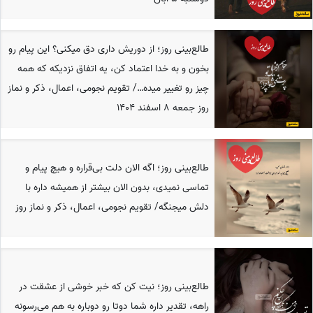
طالع‌بینی روز؛ از دوریش داری دق میکنی؟ این پیام رو
بخون و به خدا اعتماد کن، یه اتفاق نزدیکه که همه
چیز رو تغییر میده…/ تقویم نجومی، اعمال، ذکر و نماز
روز جمعه 8 اسفند 1404
طالع‌بینی روز؛ اگه الان دلت بی‌قراره و هیچ پیام و
تماسی نمیدی، بدون الان بیشتر از همیشه داره با
دلش میجنگه/ تقویم نجومی، اعمال، ذکر و نماز روز
طالع‌بینی روز؛ نیت کن که خبر خوشی از عشقت در
راهه، تقدیر داره شما دو‌تا رو دوباره به هم می‌رسونه