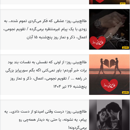
طالع‌بینی روز؛ عشقی که فکر می‌کردی تموم شده… به
زودی با یک پیام غیرمنتظره برمی‌گرده / تقویم نجومی،
اعمال، ذکر و نماز روز پنج‌شنبه 15 آبان
طالع‌بینی روز؛ از اونی که نفسش به نفسات بند بود
برات خبر آوردم؛ باور نمی‌کنی اگه بگم سورپرایز بزرگی
در راهه ... / تقویم نجومی، اعمال، ذکر و نماز روز
پنج‌شنبه 26 تیر 1404
طالع‌بینی روز؛ درست وقتی امیدتو از دست دادی… یه
پیام، یه نشونه، یا حتی یه دیدار همه‌چی رو
برمی‌گردونه!