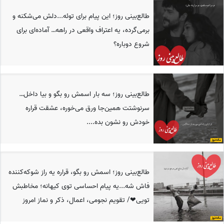
طالع‌بینی روز؛ این پیام برای توئه...دلش می‌شکنه و
برمی‌گرده، یه اعتراف واقعی در راهه… آماده‌ای برای
شروع دوباره؟
طالع‌بینی روز؛ سه بار اسمش رو بگو و بیا داخل…
سرنوشتت همین‌جا ورق می‌خوره، عشقت قراره
خودش رو نشون بده....
طالع‌بینی روز؛ اسمش رو بگو، قراره یه راز شوکه‌کننده
فاش شه...یه پیام احساسی توی کیهانه؛ مخاطبش
تویی❤/ تقویم نجومی، اعمال، ذکر و نماز امروز