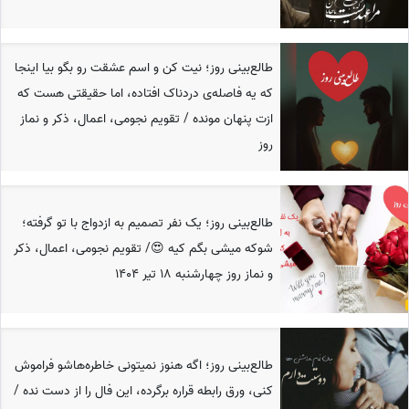
طالع‌بینی روز؛ نیت کن و اسم عشقت رو بگو بیا اینجا
که یه فاصله‌ی دردناک افتاده، اما حقیقتی هست که
ازت پنهان مونده / تقویم نجومی، اعمال، ذکر و نماز
روز
طالع‌بینی روز؛ یک نفر تصمیم به ازدواج با تو گرفته؛
شوکه میشی بگم کیه 😍/ تقویم نجومی، اعمال، ذکر
و نماز روز چهارشنبه 18 تیر 1404
طالع‌بینی روز؛ اگه هنوز نمیتونی خاطره‌هاشو فراموش
کنی، ورق رابطه قراره برگرده، این فال را از دست نده /