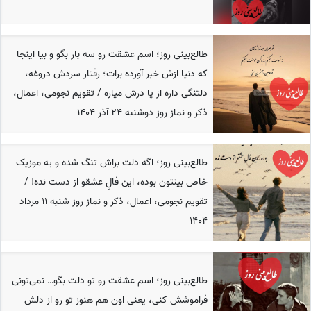
طالع‌بینی روز؛ اسم عشقت رو سه بار بگو و بیا اینجا
که دنیا ازش خبر آورده برات؛ رفتار سردش دروغه،
دلتنگی داره از پا درش میاره / تقویم نجومی، اعمال،
ذکر و نماز روز دوشنبه 24 آذر 1404
طالع‌بینی روز؛ اگه دلت براش تنگ شده و یه موزیک
خاص بینتون بوده، این فالِ عشقو از دست نده! /
تقویم نجومی، اعمال، ذکر و نماز روز شنبه 11 مرداد
1404
طالع‌بینی روز؛ اسم عشقت رو تو دلت بگو… نمی‌تونی
فراموشش کنی، یعنی اون هم هنوز تو رو از دلش