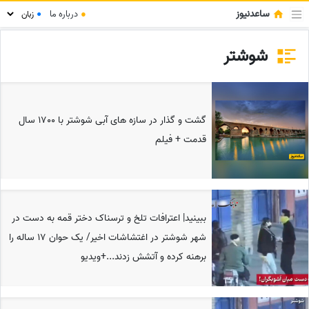
ساعدنیوز
●
درباره ما
●
شوشتر
گشت و گذار در سازه های آبی شوشتر با 1700 سال
قدمت + فیلم
ببینید| اعترافات تلخ و ترسناک دختر قمه به دست در
شهر شوشتر در اغتشاشات اخیر/ یک حوان 17 ساله را
برهنه کرده و آتشش زدند...+ویدیو