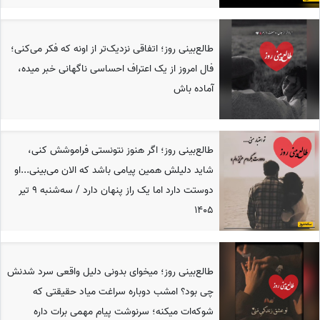
طالع‌بینی روز؛ اتفاقی نزدیک‌تر از اونه که فکر می‌کنی؛
فال امروز از یک اعتراف احساسی ناگهانی خبر میده،
آماده باش
طالع‌بینی روز؛ اگر هنوز نتونستی فراموشش کنی،
شاید دلیلش همین پیامی باشد که الان می‌بینی...او
دوستت دارد اما یک راز پنهان دارد / سه‌شنبه 9 تیر
1405
طالع‌بینی روز؛ میخوای بدونی دلیل واقعی سرد شدنش
چی بود؟ امشب دوباره سراغت میاد حقیقتی که
شوکه‌ات میکنه؛ سرنوشت پیام مهمی برات داره