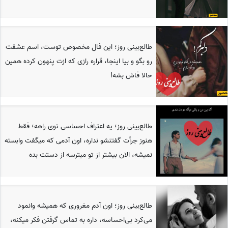
طالع‌بینی روز؛ این فال مخصوص توست، اسم عشقت
رو بگو و بیا اینجا، قراره رازی که ازت پنهون کرده همین
حالا فاش بشه!
طالع‌بینی روز؛ یه اعتراف احساسی توی راهه؛ فقط
هنوز جرأت گفتنشو نداره، اون آدمی که میگفت وابسته
نمیشه، الان بیشتر از تو میترسه از دستت بده
طالع‌بینی روز؛ اون آدم مغروری که همیشه وانمود
می‌کرد بی‌احساسه، داره به تماس گرفتن فکر میکنه،