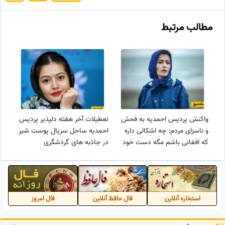
مطالب مرتبط
واکنش پردیس احمدیه به فحش
تعطیلات آخر هفته دلپذیر پردیس
و ناسزای مردم: چه اشکالی داره
احمدیه ساحل سریال پوست شیر
که افغانی باشم مگه دست خود
در جاذبه های گردشگری
آدمه؟!
هندوستان/ ولی هیچ جای دنیا به
گرد پای ایران نمیرسه
استخاره آنلاین
فال حافظ آنلاین
فال امروز