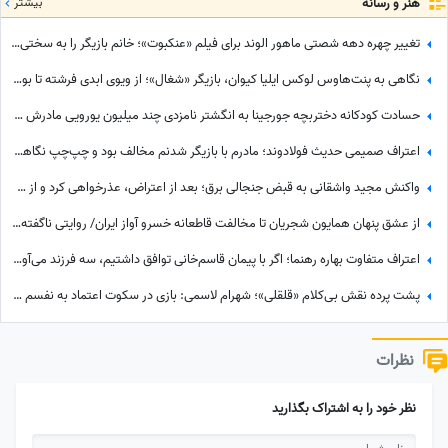
هنر و رسانه
بیشتر
تغییر چهره دهه شصتی ماهور الوند برای فیلم «عنکبوت»؛ خانم بازیگر را به سختی می‌توان شناخت + عکس
نگاهی به پنت‌هاوس لوکس ایلیا کیوان، بازیگر «شغال»؛ از ویوی ابدی فرشته تا بولداگ دوست‌داشتنی و دکوراسیون چشم‌نواز
حسادت کودکانه دختربچه جورجینا به انگشتر نامزدی چند میلیون یورویی مادرش که رونالدو به او هدیه داده بود!
اعتراف صمیمی حدیث فولادوند؛ مادرم با بازیگر شدنم مخالف بود و چپ‌چپ نگاهم می‌کرد! + ویدئو
واکنش مجید واشقانی به قبض جنجالی برق؛ بعد از اعتراض، عذرخواهی کرد و از شرکت برق تشکر کرد
از عشق پنهان همایون شجریان تا مخالفت قاطعانه خسرو آواز ایران/ روایتی ناگفته از رویایی که در سایه موسیقی ماند!
اعتراف متفاوت بهاره رهنما؛ اگر با پیمان قاسم‌خانی توافق داشتیم، سه فرزند می‌آوردم/ تصمیم تازه برای ازدواج
پشت پرده نقش بی‌کلام «قلقلی»؛ شهرام لاسمی: بازی در سکوت اعتماد به نفسم را از من گرفت! مدیون این بازیگر معروف هستم، دستاشو می‌بوسم، دخترم خیلی به من کمک کرد+ویدئو
نظرات
نظر خود را به اشتراک بگذارید