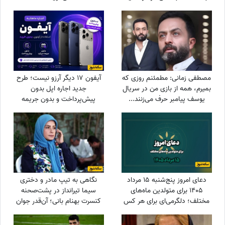
گرانبهایی دریافت خواهید کرد
مصطفی زمانی: مطمئنم روزی که
آیفون 17 دیگر آرزو نیست؛ طرح
بمیرم، همه از بازی من در سریال
جدید اجاره اپل بدون
یوسف پیامبر حرف می‌زنند...
پیش‌پرداخت و بدون جریمه
+ویدیو
دیرکرد
دعای امروز پنج‌شنبه 15 مرداد
نگاهی به تیپ مادر و دختری
1405 برای متولدین ماه‌های
سیما تیرانداز در پشت‌صحنه
مختلف؛ دلگرمی‌ای برای هر کس
کنسرت بهنام بانی؛ آن‌قدر جوان
که در آرزوها و نیازهای زندگی
که همه گفتند خواهرش است! +
مانده است
عکس