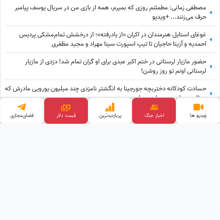
مصطفی زمانی: مطمئنم روزی که بمیرم، همه از بازی من در سریال یوسف پیامبر
حرف می‌زنند... +ویدیو
غوغای استایل هنرمندان در اکران «از یادرفته»؛ از درخشش تمام‌مشکی پردیس
احمدیه و آزیتا حاجیان تا تیپ اسپورت سینا مهراد و مجید مظفری
حضور مازیار لرستانی در ختم اکبر عبدی برای او گران تمام شد! دزدی از مازیار
لرستانی اونم تو روز روشن!
حسادت کودکانه دختربچه جورجینا به انگشتر نامزدی چند میلیون یورویی مادرش که
رونالدو به او هدیه داده بود!
«روایتی از فاطمه شکری که اشک همه را درآورد؛ برنده بلیت لاتاری قدیم که همه
ویدیو ها
اخبار جنگ
پربازدید‌ترین
فضای‌مجازی
قیمت طلا
برده‌اش را خرج دیگران کرد، اکنون بی‌مهری می‌بیند!»
وب گردی
کلینیک زیبایی
تبلیغات هدفمند
پالاز موکت
قیمت گوشی
آهنگ جدید
قیمت ارز دیجیتال
خرید بک لینک
طراحی و توسعه توسط
ساعدنیوز