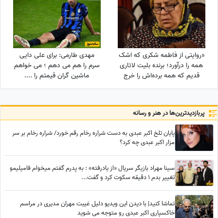
«روایتی از فاطمه شکری که اشک
مهدی طارمی: برای علی دایی
همه را درآورد؛ برنده بلیت لاتاری
سرم را هم می دهم ؛ می خواهم
قدیم که همه برده‌اش را خرج
ماشین گران قیمتم را ....
دیگران کرد، اکنون بی‌مهری
می‌بیند!»
پربازدید‌ترین‌ها در هنر و رسانه
پایان تلخ اکبر عبدی به دست شراره رخام رقم خورد/ شراره رخام بر سر
مزار اکبر عبدی چه کرد؟
سینا مهراد بازیگر سریال «از یادرفته» : به پدرم گفتم میخوام فامیلیمو
تغییر بدم 1 دقیقه سکوت کرد و گفت...
تماشا کنید| با دیدن این ویدیو دلیل غیبت مهران مدیری در مراسم
خاکسپاری اکبر عبدی رو متوجه می شوید