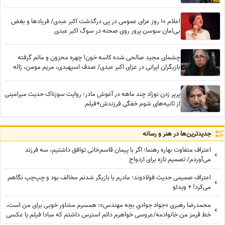
اعلام 10 روز عزای عمومی در پی درگذشت اکبر عبدی/ فریادها و بغض
بی‌امان سوسن پرور روی صحنه در سوگ اکبر عبدی
چشمای مجید صالحی شده کاسه خون! چهره محزون و ماتم گرفته
بازیگران ایرانی در عزای اکبر عبدی/ صدف اسپهبدی، مریم مومن، ژاله
صامتی، نسرین مقانلو و...
پرپر زدن نوزاد چند ماهه در آغوش مادر؛ روایت سوزناک حدیث میرامینی
از ثانیه‌های شوم خفگی فرزندش+فیلم
جدید‌ترین‌ها در هنر و رسانه
اعتراف متفاوت بهاره رهنما؛ اگر با پیمان قاسم‌خانی توافق داشتیم، سه فرزند
می‌آوردم/ تصمیم تازه برای ازدواج
اعتراف صمیمی حدیث فولادوند؛ مادرم با بازیگر شدنم مخالف بود و چپ‌چپ نگاهم
می‌کرد! + ویدئو
محمدرضا رهبری «جواد جوادیِ بچه مهندس»: همسرم مشاور خوبی برای من است،
خط قرمز من خانوادمه/عروسی خواهرم دائم استرس داشتم که مبادا فیلم یا عکسی
از من گرفته شود و بعدا برای من دردسر ایجاد کند!