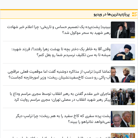
پربازدید‌ترین‌ها در ویدیو
ببینید| پشت‌پرده یک تصمیم حساس و تاریخی؛ چرا اعلام خبر شهادت
رهبر شهید به سحر موکول شد؟
وقتی آقا به خاطر یک دختر بچه تا بهشت زهرا رفتند!/ فرزند شهید:
میشه تا به سن تکلیف نرسیدم شما رو بغل کنم؟
تماشا کنید| ترامپ از مذاکره دوشنبه گفت اما موقعیت فعلی عراقچی
آب پاکی رو دست کاخ‌سفیدنشینان ریخت؛ وزیر امورخارجه کجاست؟
ماجرای خیر مقدم گفتن به رهبر انقلاب توسط مجری مراسم وداع با
پیکر رهبر شهید انقلاب در مصلی تهران؛ مجری مراسم روایت کرد
پشت پرده سفری که کاخ سفید را به هم ریخت؛ چرا ترامپ دیگر
نمی‌خواهد نتانیاهو را ببیند؟