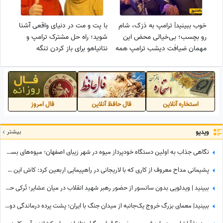
خوب ببینید| ترامپ به دَرَک، شام
با پت و مت در دنیای واقعی آشنا
رو بچسب؛ بی‌خیالی محض این
شوید؛ راه حل مشترک ترامپ و
مهمان ضیافت دیشب ترامپ همه
نتانیاهو برای باز کردن تنگه
را به تعجب و خنده واداشت!
هرمز!+فیلم
استخاره آنلاین
فال حافظ آنلاین
فال امروز
ویدیو
بیشتر
نگاهی جذاب به اولین دستگاه خودپرداز میوه در شهر زیبای اصفهان؛ میوه‌های بسته بندی شده و خوش‌رنگ فقط با یه کارت کشیدن به دستتون میرسه+ویدیو/ عجب تکنولوژی باحالی😍
پشیمانی مداح معروف از کاری که با لاریجانی در راهپیمایی اربعین کرد: کاش این کار را نمی‌کردم
ببینید | ویدئویی بدون سانسور از حضور رهبر شهید انقلاب در میان عشایر؛ تُرکی حرف زدن آقا را دیده بودید؟
ببینید| معمای بزرگ خروج یک‌جانبه از میدان جنگ با ایران؛ پشت پرده درماندگی دولتمردان آمریکایی!