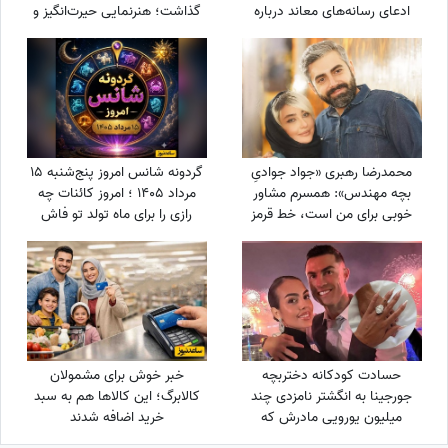
ادعای رسانه‌های معاند درباره
گذاشت؛ هنرنمایی حیرت‌انگیز و
کشته‌شدنش را تکذیب کرد
جانانه روزبه حصاری بدون
بدلکار!+ویدیو
محمدرضا رهبری «جواد جوادیِ
گردونه شانس امروز پنج‌شنبه 15
بچه مهندس»: همسرم مشاور
مرداد 1405 ؛ امروز کائنات چه
خوبی برای من است، خط قرمز
رازی را برای ماه تولد تو فاش
من خانوادمه/عروسی خواهرم
کرده؟
دائم استرس داشتم که مبادا
فیلم یا عکسی از من گرفته شود
و بعدا برای من دردسر ایجاد کند!
حسادت کودکانه دختربچه
خبر خوش برای مشمولان
جورجینا به انگشتر نامزدی چند
کالابرگ؛ این کالاها هم به سبد
میلیون یورویی مادرش که
خرید اضافه شدند
رونالدو به او هدیه داده بود!