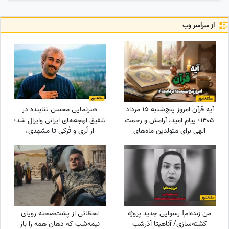
از سراسر وب
آیه قرآن امروز پنج‌شنبه 15 مرداد
هنرنمایی محسن تنابنده در
1405؛ پیام امید، آرامش و رحمت
تلفیق لهجه‌های ایرانی وایرال شد؛
الهی برای متولدین ماه‌های
از لُری و تُرکی تا مشهدی،
مختلف
مازندرانی و فارسی دری + ویدئو
من زنده‌ام! رسوایی جدید پروژه‌
لحظاتی از پشت‌صحنه رویای
کشته‌سازی/ آناهیتا آذرشب
نیمه‌شب که دهان همه را باز