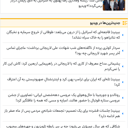
فاش شد؛ ریشه وفاداری رضا پهلوی به اسرائیل به اتاق زایمانِ دربار
برمی‌گردد!+ویدیو
جدید‌ترین‌ها در ویدیو
ببینید| فاجعه‌ای که اسرائیل را از درون می‌بلعد؛ طوفانی از خروج سرمایه و نخبگان
که نتانیاهو را به خاک سیاه نشاند!
سردار کوثری پرده از ناگفته‌های شب شهادت علی لاریجانی برداشت؛ ماجرای تماس
آخر پسر شهید لاریجانی چه بود؟
پشیمانی مداح معروف از کاری که با لاریجانی در راهپیمایی اربعین کرد: کاش این کار
را نمی‌کردم
ببینید| تله‌ای که ایران برای ترامپ پهن کرد و اینترنشنالِ صهیونیستی به آن اعتراف
کرد!
رونالدو و جورجینا با حال‌وهوای یک عروسی دهه‌شصتی ایرانی؛ تصاویری از جشن
عروسی ستاره فوتبال با حضور هالند، امباپه و مسی که همه را غافلگیر کرد!
ببینید| جلسات فشرده برای یک تصمیم؛ تجمعات شبانه‌یِ مردمی پس از ماه صفر باز
هم ادامه دارد؟
شکافی که هر سال عمیق‌تر می‌شود؛ چه بر سر رابطه تلویزیون و چهره‌های محبوب