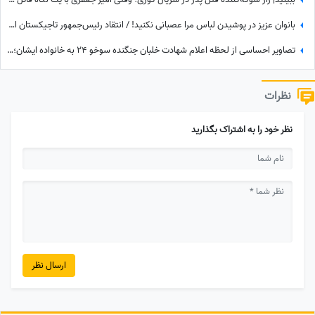
بانوان عزیز در پوشیدن لباس مرا عصبانی نکنید! / انتقاد رئیس‌جمهور تاجیکستان از لباس زنان در این کشور: ناخن‌های رنگ‌شده و لباس‌های تا زیر زانو یا لخت چه معنایی دارد؟
تصاویر احساسی از لحظه اعلام شهادت خلبان جنگنده سوخو 24 به خانواده ایشان؛ لحظاتی تلخ از گریه و اشک...
نظرات
نظر خود را به اشتراک بگذارید
ارسال نظر