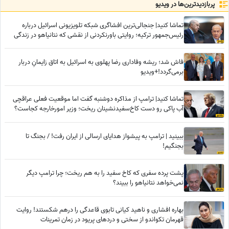
پربازدید‌ترین‌ها در ویدیو
تماشا کنید| جنجالی‌ترین افشاگری شبکه تلویزیونی اسرائیل درباره
رئیس‌جمهور ترکیه؛ روایتی باورنکردنی از نقشی که نتانیاهو در زندگی
اردوغان داشته
فاش شد؛ ریشه وفاداری رضا پهلوی به اسرائیل به اتاق زایمانِ دربار
برمی‌گردد!+ویدیو
تماشا کنید| ترامپ از مذاکره دوشنبه گفت اما موقعیت فعلی عراقچی
آب پاکی رو دست کاخ‌سفیدنشینان ریخت؛ وزیر امورخارجه کجاست؟
ببینید | ترامپ به پیشواز هدایای ارسالی از ایران رفت! / بجنگ تا
بجنگیم!
پشت پرده سفری که کاخ سفید را به هم ریخت؛ چرا ترامپ دیگر
نمی‌خواهد نتانیاهو را ببیند؟
بهاره افشاری و ناهید کیانی تابوی قاعدگی را درهم شکستند! روایت
قهرمان تکواندو از سختی و دردهای پریود در زمان تمرینات