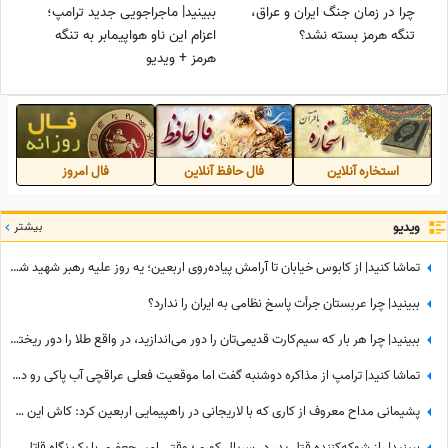
چرا در زمان جنگ ایران و عراق،
ببینید| ماجراجویی جدید ترامپ؛
تنگه هرمز بسته نشد؟
اعزام این ناو هواپیمابر به تنگه
هرمز + ویدیو
استخاره آنلاین
فال حافظ آنلاین
فال امروز
ویدیو
بیشتر
تماشا کنید| از کابوس خیابان تا آرامش پیاده‌روی اربعین؛ یه روز علیه رهبر شهید شعار میدادم امروز شدم نایب الزیاره خود آقا...
ببینید| چرا عربستان جرأت پاسخ نظامی به ایران را ندارد؟
ببینید| چرا هر بار که سیم‌کارت قدیمی‌تان را دور می‌اندازید، در واقع طلا را دور ریخته‌اید؟
تماشا کنید| ترامپ از مذاکره دوشنبه گفت اما موقعیت فعلی عراقچی آب پاکی رو دست کاخ‌سفیدنشینان ریخت؛ وزیر امورخارجه کجاست؟
پشیمانی مداح معروف از کاری که با لاریجانی در راهپیمایی اربعین کرد: کاش این کار را نمی‌کردم
ببینید| راز شوکه‌کننده قتل پدر در سریال کوری؛ وقتی امیر جعفری با یک نگاه قاتل را گیر انداخت!