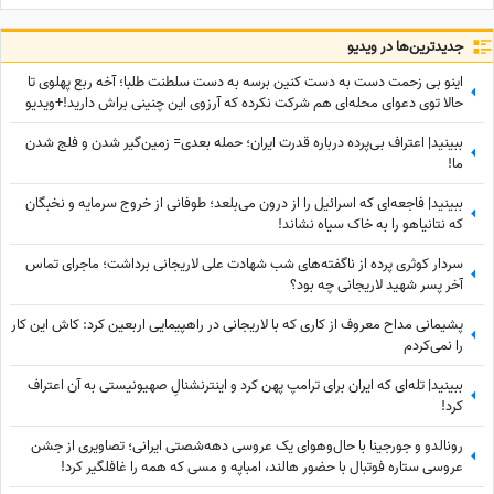
جدید‌ترین‌ها در ویدیو
اینو بی زحمت دست به دست کنین برسه به دست سلطنت طلبا؛ آخه ربع پهلوی تا
حالا توی دعوای محله‌ای هم شرکت نکرده که آرزوی این چنینی براش دارید!+ویدیو
ببینید| اعتراف بی‌پرده درباره قدرت ایران؛ حمله بعدی= زمین‌گیر شدن و فلج شدن
ما!
ببینید| فاجعه‌ای که اسرائیل را از درون می‌بلعد؛ طوفانی از خروج سرمایه و نخبگان
که نتانیاهو را به خاک سیاه نشاند!
سردار کوثری پرده از ناگفته‌های شب شهادت علی لاریجانی برداشت؛ ماجرای تماس
آخر پسر شهید لاریجانی چه بود؟
پشیمانی مداح معروف از کاری که با لاریجانی در راهپیمایی اربعین کرد: کاش این کار
را نمی‌کردم
ببینید| تله‌ای که ایران برای ترامپ پهن کرد و اینترنشنالِ صهیونیستی به آن اعتراف
کرد!
رونالدو و جورجینا با حال‌وهوای یک عروسی دهه‌شصتی ایرانی؛ تصاویری از جشن
عروسی ستاره فوتبال با حضور هالند، امباپه و مسی که همه را غافلگیر کرد!