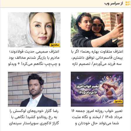
از سراسر وب
اعتراف متفاوت بهاره رهنما؛ اگر با
اعتراف صمیمی حدیث فولادوند؛
پیمان قاسم‌خانی توافق داشتیم،
مادرم با بازیگر شدنم مخالف بود
سه فرزند می‌آوردم/ تصمیم تازه
و چپ‌چپ نگاهم می‌کرد! + ویدئو
برای ازدواج
تعبیر خواب روزانه امروز جمعه 16
رضا گلزار خودروهای لوکسش را
مرداد 1405 / لبخند و نگاه مثبت
به رخ رونالدو کشید! نگاهی با
شما می‌تواند حال خودتان و
گاراژ لاکچری سوپراستار سینمای
اطرافیانتان را بهتر کند
ایران+عکس