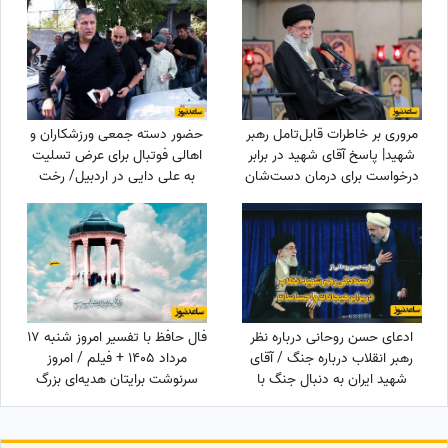
مروری بر خاطرات قابل‌تامل رهبر
حضور دسته جمعی ورزشکاران و
شهید| پاسخ آقای شهید در برابر
اهالی فوتبال برای عرض تسلیت
درخواست برای درمان دست‌شان
به علی دایی در اردبیل/ رخت
با طب سوزنی در چین: در ایران
عزای شهریار فوتبال ایران در مقام
مثل من زیاد هست اگر ...
اقوام درجه یک+عکس
ادعای حسن روحانی درباره نظر
فال حافظ با تفسیر امروز شنبه 17
رهبر انقلاب درباره جنگ / آقای
مرداد 1405 + فیلم / امروز
شهید ایران به دنبال جنگ با
سرنوشت برایتان هدیه‌ای بزرگ
آمریکا بود؟
کنار گذاشته؛ شادی و موفقیت
خیلی زود درِ خانه‌تان را می‌زنند!