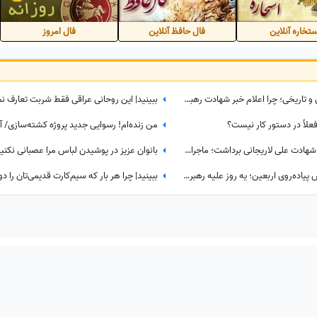
تخاره آنلاین
فال حافظ آنلاین
فال امروز
ببینید| پشت‌پرده یک تصمیم حساس و تاریخی؛ چرا اعلام خبر شهادت رهبر شهید به سحر موکول شد؟
فعلاً در دستور کار نیست؟
سردار کوثری پرده از ناگفته‌های شب شهادت علی لاریجانی برداشت؛ ماجرای تماس آخر پسر شهید لاریجانی چه بود؟
تماشا کنید| از کابوس خیابان تا آرامش پیاده‌روی اربعین؛ یه روز علیه رهبر شهید شعار میدادم امروز شدم نایب الزیاره خود آقا...