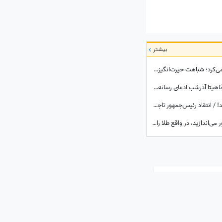
بیشتر
ببینید| این روحانی عراقی فقط شربت تعارف نمی‌کرد؛ شباهت حیرت‌انگیزش به رهبر شهید انقلاب همه را در این موکب متوقف کرد
من زنده‌ام! رسوایی جدید پروژه‌ کشته‌سازی/ آناهیتا آذرشب ادعای رسانه‌های معاند درباره کشته‌شدنش را تکذیب کرد
بانوان عزیز در پوشیدن لباس مرا عصبانی نکنید! / انتقاد رئیس‌جمهور تاجیکستان از لباس زنان در این کشور: ناخن‌های رنگ‌شده و لباس‌های تا زیر زانو یا لخت چه معنایی دارد؟
ببینید| چرا هر بار که سیم‌کارت قدیمی‌تان را دور می‌اندازید، در واقع طلا را دور ریخته‌اید؟