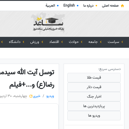
صفحه اصلی
●
درباره ما
●
English
●
العربية
سیاست
جامعه
حوادث
اقتصاد
ورزش
دانشگاه
دسترسی سریع:
توسل آیت‌ الله سیدمج
قیمت طلا
رضا(ع) و...+فیلم
قیمت دلار
ویدیو
خبری
چهارشنبه، 30 اردیبهشت 1405
اخبار جنگ
پربازدید‌ترین ها
ویدیو ها