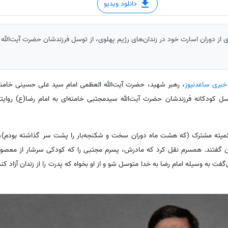
دانلود ویدیو
ای از دوران اسارت خود در زندان‌های رژیم پهلوی، از توسل فرزندشان حضرت آیت‌الله
 خبری ساعدنیوز
، رهبر شهید، حضرت آیت‌الله العظمی امام سید علی حسینی خامنه‌ا
د در سال 1353، از توسل کودکانه فرزندشان حضرت آیت‌الله سیدمجتبی خامنه‌ای به امام رضا(ع)
 کمیته مشترک (که هشت ماه دوران سخت و شکنجه‌بار را پشت سر گذاشته بودم)، خان
گفتند. همسرم نقل کرد که مادرش، پسرم مجتبی را که کودکی سرشار از معصومی
‌گفت به وسیله امام رضا به خدا متوسل شو و از او بخواه که پدرت را از زندان آزاد ک