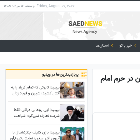
Friday, August 07, 2026
جمعه، 16 مرداد 1405
خبر با تو
استان‌ها
پربازدید‌ترین‌ها در ویدیو
 در حرم امام
ببینید| تابوتی که تمام کربلا را به
آتش کشید؛ شیون و فریاد زنان
عراقی هنگام دیدن تابوت نوه 14
ماهه رهبر شهید انقلاب
ببینید| این روحانی عراقی فقط
شربت تعارف نمی‌کرد؛ شباهت
حیرت‌انگیزش به رهبر شهید
انقلاب همه را در این موکب
ببینید| بازی کثیف اینترنشنال با
متوقف کرد
آبروی اکبر عبدی؛ نمایش تهوع‌آور