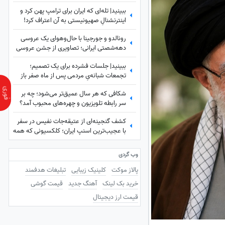
نمی‌کردم
ببینید| تله‌ای که ایران برای ترامپ پهن کرد و
اینترنشنالِ صهیونیستی به آن اعتراف کرد!
رونالدو و جورجینا با حال‌وهوای یک عروسی
دهه‌شصتی ایرانی؛ تصاویری از جشن عروسی
ستاره فوتبال با حضور هالند، امباپه و مسی
ببینید| جلسات فشرده برای یک تصمیم؛
که همه را غافلگیر کرد!
تجمعات شبانه‌یِ مردمی پس از ماه صفر باز
هم ادامه دارد؟
شکافی که هر سال عمیق‌تر می‌شود؛ چه بر
سر رابطه تلویزیون و چهره‌های محبوب آمد؟
کشف گنجینه‌ای از عتیقه‌جات نفیس در سفر
با عجیب‌ترین اسنپ ایران؛ کلکسیونی که همه
را شگفت‌زده کرد
وب گردی
پالاز موکت
کلینیک زیبایی
تبلیغات هدفمند
خرید بک لینک
آهنگ جدید
قیمت گوشی
قیمت ارز دیجیتال