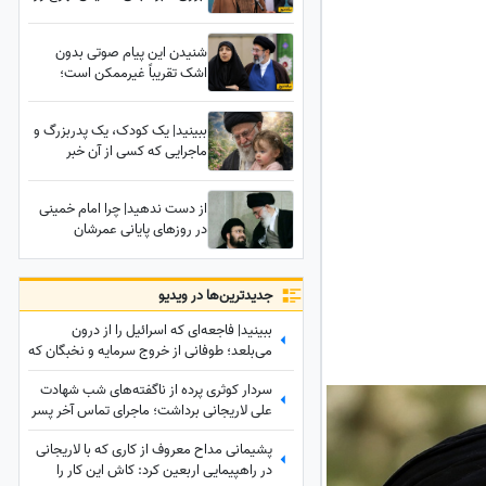
وقاحت و دروغ‌پردازی علیه
هنرمندی که در دل مردم ایران
شنیدن این پیام صوتی بدون
جاودانه است
اشک تقریباً غیرممکن است؛
همسر رهبر انقلاب سال‌ها
حسرت کربلا را کشید و خدا
ببینید| یک کودک، یک پدربزرگ و
آرزویش را جور دیگری برآورده
ماجرایی که کسی از آن خبر
کرد+فیلم
نداشت؛ رازی شنیده نشده درباره
تدفین زهرای 14 ماهه، نوه رهبر
از دست ندهید| چرا امام خمینی
شهید انقلاب در حرم امام رضا (ع)
در روزهای پایانی عمرشان
نمی‌خواستند نوه خودشان
سیدعلی خمینی را ببینند؟
جدید‌ترین‌ها در ویدیو
ببینید| فاجعه‌ای که اسرائیل را از درون
می‌بلعد؛ طوفانی از خروج سرمایه و نخبگان که
نتانیاهو را به خاک سیاه نشاند!
سردار کوثری پرده از ناگفته‌های شب شهادت
علی لاریجانی برداشت؛ ماجرای تماس آخر پسر
شهید لاریجانی چه بود؟
پشیمانی مداح معروف از کاری که با لاریجانی
در راهپیمایی اربعین کرد: کاش این کار را