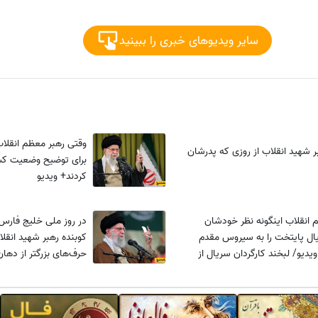
سایر ویدیوهای خبری را ببینید
وقتی رهبر معظم انقلاب
ر شهید انقلاب از روزی که پدرشان
برای توضیح وضعیت کشو
کردند+ ویدیو
 انقلاب اینگونه نظر خودشان
در روز ملی خلیج فارس 
یال پایتخت را به سیروس مقدم
کوبنده رهبر شهید انقل
یدیو/ لبخند کارگردان سریال از
حرف‌های بزرگتر از دها
لات رهبری
غلط‌های عجیب و غریب
به‌اضافه‌ی سواحل زیادی 