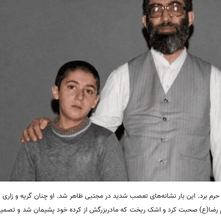
ه حرم برد. این بار نشانه‌های تعصب شدید در مجتبی ظاهر شد. او چنان گریه و زاری ک
 رضا(ع) صحبت کرد و اشک ریخت که مادربزرگش از کرده خود پشیمان شد و تصمیم گر