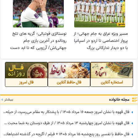
مسیر ویژه عراق به جام جهانی؛ از
نوستالژی فوتبالی؛ گریه های تلخ
پرواز اختصاصی تا اردو در اسپانیا
رونالدو در آخرین بازی جام
با دو دیدار تدارکاتی بزرگ
جهانی‌اش/ آرزویی که تا ابد دست
نیافته می‌ماند یا...+فیلم
استخاره آنلاین
فال حافظ آنلاین
فال امروز
مجله خانواده
بیشتر
فال قهوه با نشان امروز جمعه 16 مرداد 1405 / با پشتکار به مقام می‌رسید، از حیله دوستان خود را پنهان کنید
فال قهوه با نشان امروز چهارشنبه 14 مرداد 1405 / از طرف دوستان به شما محبت می‌شود و هدیه گرانبهایی دریافت خواهید کرد
فال حافظ با تفسیر روز پنج‌شنبه 15 مرداد 1405 + فیلم / اگرچه در گذشته اشتباهاتی انجام داده اید اما به زودی دوران غم و اندوه تمام می شود