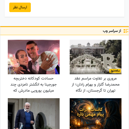
ارسال نظر
از سراسر وب
مروری بر تفاوت مراسم عقد
حسادت کودکانه دختربچه
محمدرضا گلزار و بهرام رادان؛ از
جورجینا به انگشتر نامزدی چند
تهران تا گرجستان، از نگاه
میلیون یورویی مادرش که
عاشقانه رادان به مینا تا نگاه رو
رونالدو به او هدیه داده بود!
به آسمان گلزار هنگام خطبه عقد
+ عکس