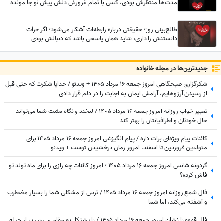
مدت‌ها منتظرش بودی، کسی با تمام غرورش دلش پیش تو جا مونده
طالع‌بینی روز؛ حقیقتی درباره رابطه‌ات آشکار می‌شود؛ اگر جرأت
دانستنش را داری، شاید همان پاسخی باشد که دنبالش بودی
جدید‌ترین‌ها در مجله خانواده
شکرگزاری صبحگاهی امروز جمعه 16 مرداد 1405 + ویدئو / خدایا شکرت که حتی قبل
از رسیدن آرزوهایم، آرامشِ ایمان به اجابت را در دلم قرار دادی
تعبیر خواب روزانه امروز جمعه 16 مرداد 1405 / لبخند و نگاه مثبت شما می‌تواند
حال خودتان و اطرافیانتان را بهتر کند
کائنات پیام ویژه‌ای برات داره / پیام انگیزشی امروز جمعه 16 مرداد 1405 برای
متولدین فروردین تا اسفند: امروز زمان درخشیدن توست + ویدئو
گردونه شانس امروز جمعه 16 مرداد 1405 ؛ امروز کائنات چه رازی را برای ماه تولد تو
فاش کرده؟
فال شمع روزانه امروز جمعه 16 مرداد 1405 / ترس از مشکلی شما را بسیار مضطرب
و آشفته می‌کند، اما شما
فال قهوه با نشان امروز جمعه 16 مرداد 1405 / با پشتکار به مقام می‌رسید، از حیله