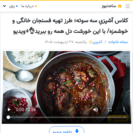
ساعدنیوز
●
درباره ما
●
کلاس آشپزیِ سه سوته؛ طرز تهیه فسنجان خانگی و
خوشمزه/ با این خورشت دل همه رو ببرید👌+ویدیو
مجله خانواده
آشپزی
یکشنبه، 27 اردیبهشت 1405
دانلود ویدیو