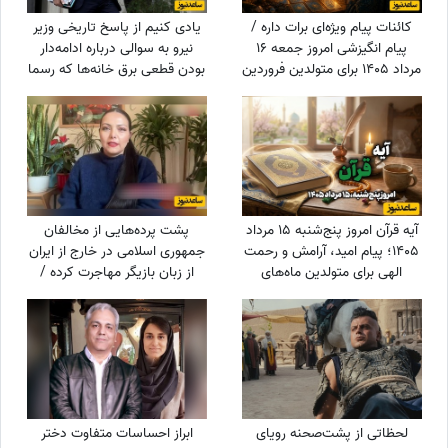
کائنات پیام ویژه‌ای برات داره /
یادی کنیم از پاسخ تاریخی وزیر
پیام انگیزشی امروز جمعه 16
نیرو به سوالی درباره ادامه‌دار
مرداد 1405 برای متولدین فروردین
بودن قطعی برق خانه‌ها که رسما
تا اسفند: امروز زمان درخشیدن
بازی با اعصاب مردم بود!
توست + ویدئو
آیه قرآن امروز پنج‌شنبه 15 مرداد
پشت پرده‌هایی از مخالفان
1405؛ پیام امید، آرامش و رحمت
جمهوری اسلامی در خارج از ایران
الهی برای متولدین ماه‌های
از زبان بازیگر مهاجرت کرده /
مختلف
حامیان جمهوری اسلامی جان
خود را هم می‌دهند
لحظاتی از پشت‌صحنه رویای
ابراز احساسات متفاوت دختر