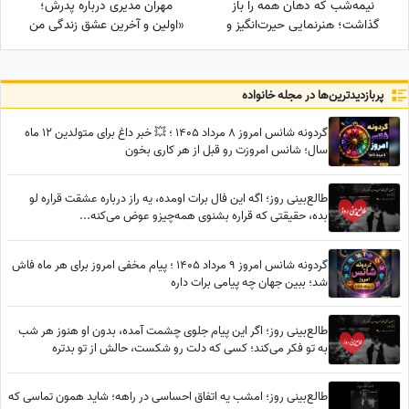
نیمه‌شب که دهان همه را باز
مهران مدیری درباره پدرش؛
گذاشت؛ هنرنمایی حیرت‌انگیز و
«اولین و آخرین عشق زندگی من
جانانه روزبه حصاری بدون
بابامه» + ویدئو
بدلکار!+ویدیو
پربازدید‌ترین‌ها در مجله خانواده
گردونه شانس امروز 8 مرداد 1405 ؛ 💥 خبر داغ برای متولدین 12 ماه
سال؛ شانس امروزت رو قبل از هر کاری بخون
طالع‌بینی روز؛ اگه این فال برات اومده، یه راز درباره عشقت قراره لو
بده، حقیقتی که قراره بشنوی همه‌چیزو عوض می‌کنه...
گردونه شانس امروز 9 مرداد 1405 ؛ پیام مخفی امروز برای هر ماه فاش
شد؛ ببین جهان چه پیامی برات داره
طالع‌بینی روز؛ اگر این پیام جلوی چشمت آمده، بدون او هنوز هر شب
به تو فکر می‌کند؛ کسی که دلت رو شکست، حالش از تو بدتره
طالع‌بینی روز؛ امشب یه اتفاق احساسی در راهه؛ شاید همون تماسی که