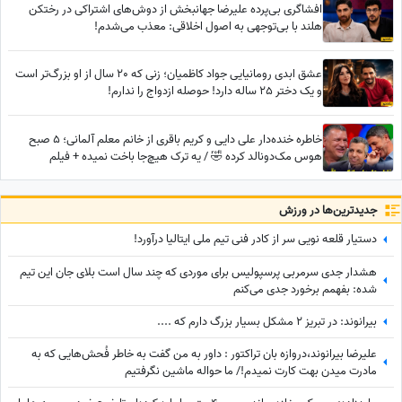
افشاگری بی‌پرده علیرضا جهانبخش از دوش‌های اشتراکی در رختکن
هلند با بی‌توجهی به اصول اخلاقی: معذب می‌شدم!
عشق ابدی رومانیایی جواد کاظمیان؛ زنی که 20 سال از او بزرگ‌تر است
و یک دختر 25 ساله دارد! حوصله ازدواج را ندارم!
خاطره خنده‌دار علی دایی و کریم باقری از خانم معلم آلمانی؛ 5 صبح
هوس مک‌دونالد کرده 🤣 / یه ترک هیچ‌جا باخت نمیده + فیلم
جدید‌ترین‌ها در ورزش
دستیار قلعه نویی سر از کادر فنی تیم ملی ایتالیا درآورد!
هشدار جدی سرمربی پرسپولیس برای موردی که چند سال است بلای جان این تیم
شده: بفهمم برخورد جدی می‌کنم
بیرانوند: در تبریز 2 مشکل بسیار بزرگ دارم که ....
علیرضا بیرانوند،دروازه بان تراکتور : داور به من گفت به خاطر فُحش‌هایی که به
مادرت میدن بهت کارت نمیدم!/ ما حواله ماشین نگرفتیم