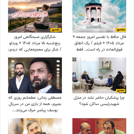
بهزیستی بر عهده دارم و...
فال حافظ با تفسیر امروز جمعه 9
شکرگزاری صبحگاهی امروز
مرداد 1405 + فیلم / یک اتفاق
پنج‌شنبه 15 مرداد 1405 + ویدئو
فوق‌العاده در راه است… فقط
/ شکر برای معجزه‌هایی که دیدم،
کمی صبر کن و ببین! زندگی هنوز
برای نعمت‌هایی که هنوز
بهترین هدیه‌اش را برای تو نگه
ندیده‌ام، و برای آرزوهایی که
داشته است!
همین حالا در مسیر رسیدن به
من هستند
چرا پزشکیان حاضر نشد در منزل
مصطفی زمانی: مطمئنم روزی که
شهیدرئیسی ساکن شود؟
بمیرم، همه از بازی من در سریال
یوسف پیامبر حرف می‌زنند...
+ویدیو