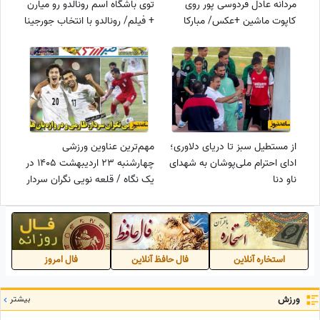
مردانه عادل فردوسی پور روی
توی باشگاه اسم رونالدو رو میارن
کاپوت ماشین +عکس/ مبارکا
+ فیلم/ رونالدو با انتخاب جورجینا
باشه
زندگی رو 10 هیچ برده
از مستطیل سبز تا دریای دلاوری؛
مهم‌ترین عناوین ورزشی
ادای احترام ملی‌پوشان به شهدای
چهارشنبه 23 اردیبهشت 1405 در
ناو دنا
یک نگاه / قلعه نویی نگران سردار
، طارمی ودروازه بان ها
استخاره آنلاین
فال حافظ آنلاین
فال امروز
ورزش
بیشتر