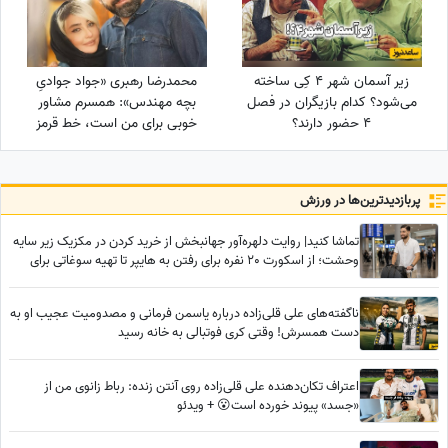
زیر آسمان شهر 4 کِی ساخته
محمدرضا رهبری «جواد جوادیِ
می‌شود؟ کدام بازیگران در فصل
بچه مهندس»: همسرم مشاور
4 حضور دارند؟
خوبی برای من است، خط قرمز
من خانوادمه/عروسی خواهرم
دائم استرس داشتم که مبادا
فیلم یا عکسی از من گرفته شود
پربازدید‌ترین‌ها در ورزش
و بعدا برای من دردسر ایجاد کند!
تماشا کنید| روایت دلهره‌آور جهانبخش از خرید کردن در مکزیک زیر سایه
وحشت؛ از اسکورت 20 نفره برای رفتن به هایپر تا تهیه سوغاتی برای
خواهر و مادرش از کشوری دیگر
ناگفته‌های علی قلی‌زاده درباره یاسمن فرمانی و مصدومیت عجیب او به
دست همسرش! وقتی کری فوتبالی به خانه رسید
اعتراف تکان‌دهنده علی قلی‌زاده روی آنتن زنده: رباط زانوی من از
«جسد» پیوند خورده است😮 + ویدئو