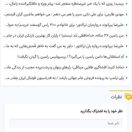
ببینید| روزی که با یک خبر غیرمنتظره منفجر شد؛ پیام ویژه و غافلگیرکننده یامال، ستاره تیم اسپانیا برای دختر 28 ساله داور صداتو چه بود؟
مهدی طارمی: برای علی دایی سرم را هم می دهم ؛ می خواهم ماشین گران قیمتم را ....
علیرضا بیرانوند دروازه‌بان تراکتور: برای خانوادم 300 راس گوسفند خریدم/به عنوان یک چوپان همیشه سنگ در دستانم بود تا از گوسفندان مراقبت کنم
من رامین 36 ساله، خداحافظی بلد نیستم! / پایان کار بهترین بازیکن ایران در جام جهانی با استقلال تهران
علیرضا بیرانوند،دروازه بان تراکتور : داور به من گفت به خاطر فُحش‌هایی که به مادرت میدن بهت کارت نمیدم!/ ما حواله ماشین نگرفتیم
آهِ استقلالی‌ها دامن رامین را می‌گیرد؟ / پرسپولیس رامین را گردن نگرفت!
تماشا کنید| افشاگری طلایی میثاقی؛ رازهای پنهان و پشت‌پرده عجیب از زندگی عادل فردوسی‌پور که تا امروز نشنیده بودید!
پای ترامپ به پرونده فروش جام جهانی بازشد / به فدراسیون فوتبال ایران چقدر می‌رسد؟
نظرات
نظر خود را به اشتراک بگذارید